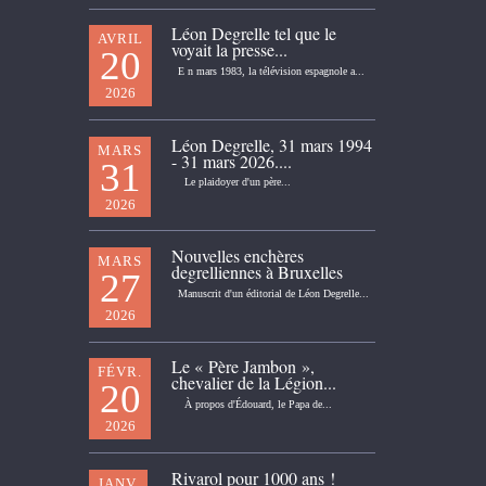
Léon Degrelle tel que le
AVRIL
voyait la presse...
20
E n mars 1983, la télévision espagnole a...
2026
Léon Degrelle, 31 mars 1994
MARS
- 31 mars 2026....
31
Le plaidoyer d'un père...
2026
Nouvelles enchères
MARS
degrelliennes à Bruxelles
27
Manuscrit d'un éditorial de Léon Degrelle...
2026
Le « Père Jambon »,
FÉVR.
chevalier de la Légion...
20
À propos d'Édouard, le Papa de...
2026
Rivarol pour 1000 ans !
JANV.