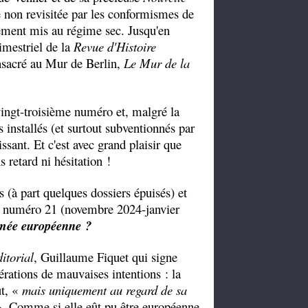
e non revisitée par les conformismes de
vement mis au régime sec
. Jusqu'en
mestriel de la
Revue d'Histoire
consacré au Mur de Berlin,
Le Mur de la
vingt-troisième numéro et, malgré la
 installés (et surtout subventionnés par
ssant. Et c'est avec grand plaisir que
 retard ni hésitation !
 (à part quelques dossiers épuisés) et
le numéro 21 (novembre 2024-janvier
mée européenne ?
itorial
, Guillaume Fiquet qui signe
érations de mauvaises intentions : la
ut, «
mais uniquement au regard de sa
. Comme si elle eût pu être européenne