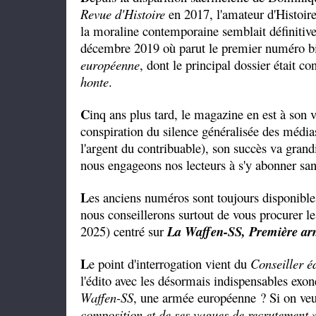
Revue d'Histoire
en 2017, l'amateur d'Histoir
la moraline contemporaine semblait définiti
décembre 2019 où parut le premier numéro bi
européenne
, dont le principal dossier était 
honte
.
C
inq ans plus tard, le magazine en est à son 
conspiration du silence généralisée des médias
l'argent du contribuable), son succès va grandi
nous engageons nos lecteurs à s'y abonner sans
L
es anciens numéros sont toujours disponibles
nous conseillerons surtout de vous procurer 
2025) centré sur
La Waffen-SS, Première ar
L
e point d'interrogation vient du
Conseiller éd
l'édito avec les désormais indispensables exon
Waffen-SS
, une armée européenne ? Si on ve
composition et de ses vagues de recrutement
»