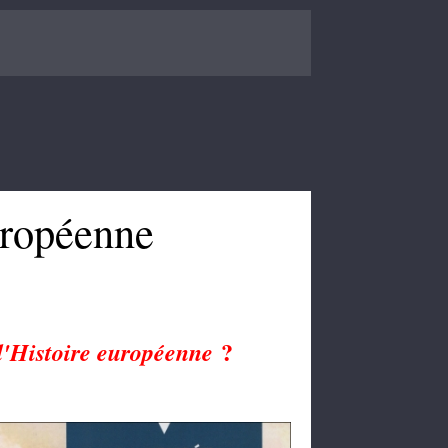
uropéenne
?
'Histoire européenne