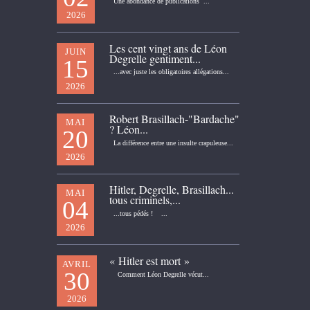
Une abondance de publications ...
2026
Les cent vingt ans de Léon
JUIN
Degrelle gentiment...
15
...avec juste les obligatoires allégations...
2026
Robert Brasillach-"Bardache"
MAI
? Léon...
20
La différence entre une insulte crapuleuse...
2026
Hitler, Degrelle, Brasillach...
MAI
tous criminels,...
04
...tous pédés ! ...
2026
« Hitler est mort »
AVRIL
30
Comment Léon Degrelle vécut...
2026