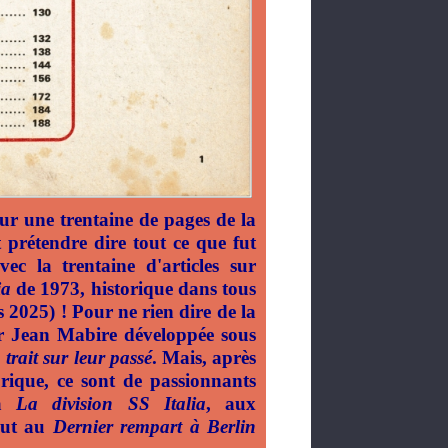
sur une trentaine de pages de la
 prétendre dire tout ce que fut
ec la trentaine d'articles sur
ia
de 1973, historique dans tous
 2025) ! Pour ne rien dire de la
ar Jean Mabire développée sous
n trait sur leur passé
. Mais, après
orique, ce sont de passionnants
 à
La division SS Italia
, aux
tout au
Dernier rempart à Berlin