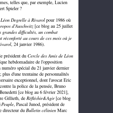
umes, telles que, par exemple, Lucien
rt Spieler
?
 Léon Degrelle à Rivarol
pour 1986 où
ropos d'Auschwitz
[ce blog au 25 juillet
 grandes difficultés, un combat
nt réconforté au cours de ces mois où je
ivarol
, 24 janvier 1986).
 le président du
Cercle des Amis de Léon
ïque hebdomadaire de l'opposition
n numéro spécial du 21 janvier dernier
 plus d'une trentaine de personnalités
versaire exceptionnel, dont l'avocat Eric
contre la police de la pensée, Bruno
enedetti [ce blog au 6 février 2021],
re Gillieth, de
Réfléchir&Agir
[ce blog
&Peuple
, Pascal Junod, président de
le directeur du
Bulletin célinien
Marc