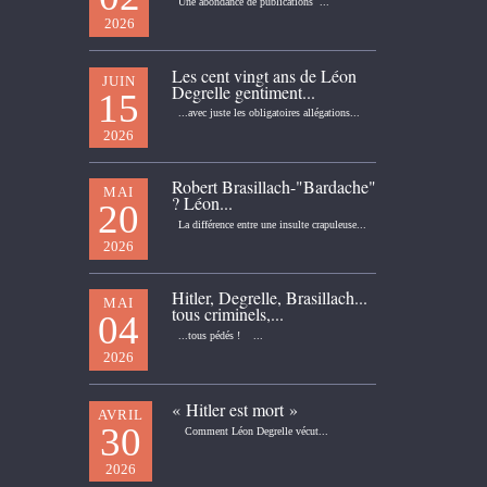
Une abondance de publications ...
2026
Les cent vingt ans de Léon
JUIN
Degrelle gentiment...
15
...avec juste les obligatoires allégations...
2026
Robert Brasillach-"Bardache"
MAI
? Léon...
20
La différence entre une insulte crapuleuse...
2026
Hitler, Degrelle, Brasillach...
MAI
tous criminels,...
04
...tous pédés ! ...
2026
« Hitler est mort »
AVRIL
30
Comment Léon Degrelle vécut...
2026