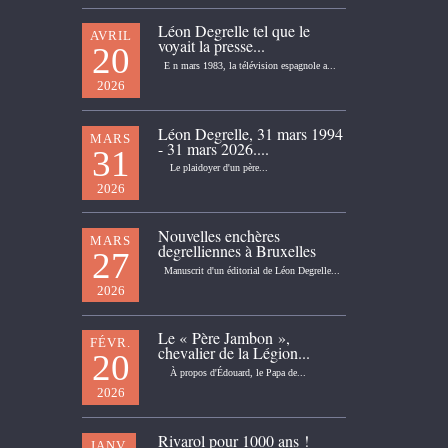
Léon Degrelle tel que le
AVRIL
voyait la presse...
20
E n mars 1983, la télévision espagnole a...
2026
Léon Degrelle, 31 mars 1994
MARS
- 31 mars 2026....
31
Le plaidoyer d'un père...
2026
Nouvelles enchères
MARS
degrelliennes à Bruxelles
27
Manuscrit d'un éditorial de Léon Degrelle...
2026
Le « Père Jambon »,
FÉVR.
chevalier de la Légion...
20
À propos d'Édouard, le Papa de...
2026
Rivarol pour 1000 ans !
JANV.