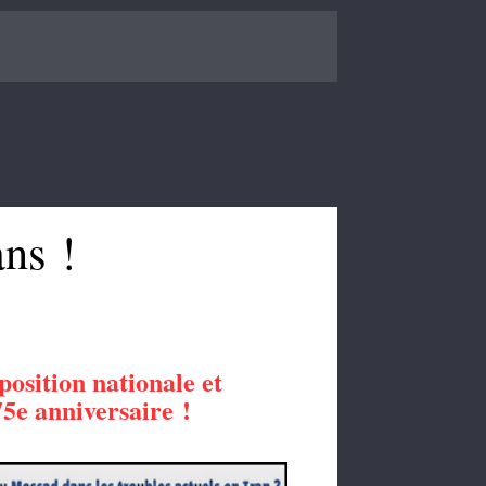
ns !
osition nationale et
75e anniversaire !