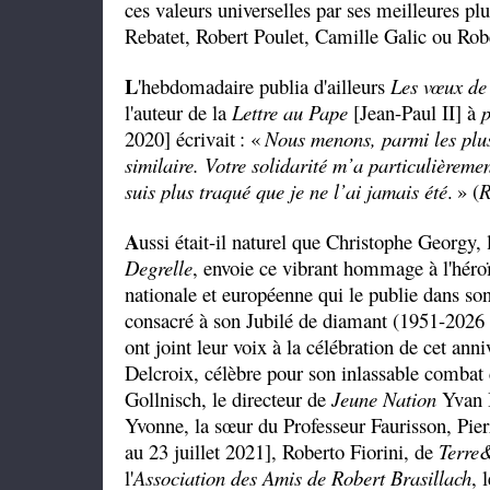
ces valeurs universelles par ses meilleures pl
Rebatet, Robert Poulet, Camille Galic ou Robe
L
'hebdomadaire publia d'ailleurs
Les vœux de
l'auteur de la
Lettre au Pape
[Jean-Paul II] à
p
2020] écrivait
: «
Nous menons, parmi les plus
similaire. Votre solidarité m’a particulièreme
suis plus traqué que je ne l’ai jamais été
.
» (
R
A
ussi était-il naturel que Christophe Georgy,
Degrelle
, envoie ce vibrant hommage à l'héro
nationale et européenne qui le publie dans so
consacré à son Jubilé de diamant (1951-2026 ;
ont joint leur voix à la célébration de cet anni
Delcroix, célèbre pour son inlassable combat 
Gollnisch, le directeur de
Jeune Nation
Yvan B
Yvonne, la sœur du Professeur Faurisson, Pier
au 23 juillet 2021], Roberto Fiorini, de
Terre
l'
Association des Amis de Robert Brasillach
, 