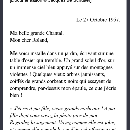
[Documentation © Jacques de Schutter]
Le 27 Octobre 1957.
M
a belle grande Chantal,
M
on cher Roland,
M
e voici installé dans un jardin, écrivant sur une
table d'osier qui tremble. Un grand soleil d'or, sur
un immense ciel bleu appuyé sur des montagnes
violettes ! Quelques vieux arbres jaunissants,
coiffés de grands corbeaux noirs qui essayent de
comprendre, par-dessus mon épaule, ce que j'écris
bien !
«
J'écris à ma fille, vieux grands corbeaux ! à ma
fille dont vous voyez la photo près de moi.
Regardez-la sagement. Voyez comme elle est jolie,
et comme elle regarde la vie d'un œil affectueux et