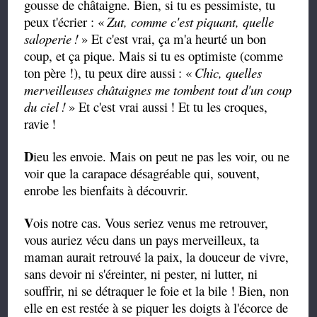
gousse de châtaigne. Bien, si tu es pessimiste, tu
peux t'écrier : «
Zut, comme c'est piquant, quelle
saloperie
!
» Et c'est vrai, ça m'a heurté un bon
coup, et ça pique. Mais si tu es optimiste (comme
ton père !), tu peux dire aussi
: «
Chic, quelles
merveilleuses châtaignes me tombent tout d'un coup
du ciel
!
» Et c'est vrai aussi
! Et tu les croques,
ravie
!
D
ieu les envoie. Mais on peut ne pas les voir, ou ne
voir que la carapace désagréable qui, souvent,
enrobe les bienfaits à découvrir.
V
ois notre cas. Vous seriez venus me retrouver,
vous auriez vécu dans un pays merveilleux, ta
maman aurait retrouvé la paix, la douceur de vivre,
sans devoir ni s'éreinter, ni pester, ni lutter, ni
souffrir, ni se détraquer le foie et la bile ! Bien, non
elle en est restée à se piquer les doigts à l'écorce de