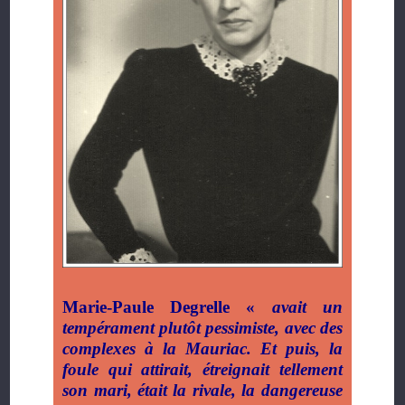
Marie-Paule Degrelle «
avait un
tempérament plutôt pessimiste, avec des
complexes à la Mauriac. Et puis, la
foule qui attirait, étreignait tellement
son mari, était la rivale, la dangereuse