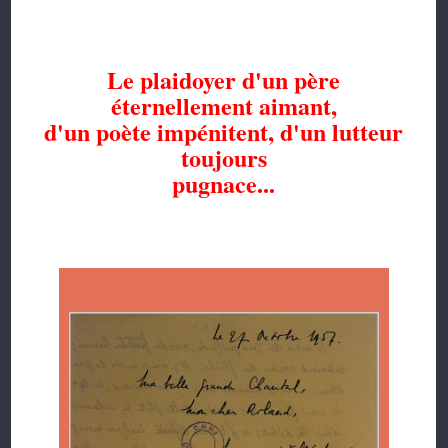
Le plaidoyer d'un père
éternellement aimant,
d'un poète impénitent, d'un lutteur
toujours
pugnace...