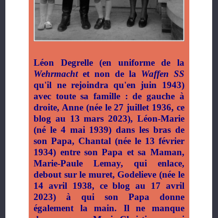
Léon Degrelle (en uniforme de la
Wehrmacht
et non de la
Waffen SS
qu'il ne rejoindra qu'en juin 1943)
avec toute sa famille : de gauche à
droite, Anne (née le 27 juillet 1936, ce
blog au 13 mars 2023), Léon-Marie
(né le 4 mai 1939) dans les bras de
son Papa, Chantal (née le 13 février
1934) entre son Papa et sa Maman,
Marie-Paule Lemay, qui enlace,
debout sur le muret, Godelieve (née le
14 avril 1938, ce blog au 17 avril
2023) à qui son Papa donne
également la main. Il ne manque