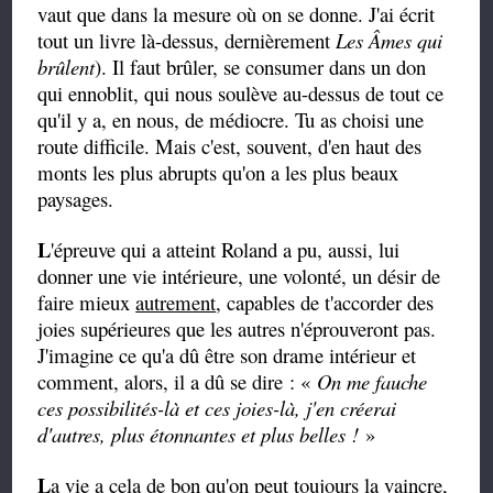
vaut que dans la mesure où on se donne. J'ai écrit
tout un livre là-dessus, dernièrement
Les Âmes qui
brûlent
). Il faut brûler, se consumer dans un don
qui ennoblit, qui nous soulève au-dessus de tout ce
qu'il y a, en nous, de médiocre. Tu as choisi une
route difficile. Mais c'est, souvent, d'en haut des
monts les plus abrupts qu'on a les plus beaux
paysages.
L
'épreuve qui a atteint Roland a pu, aussi, lui
donner une vie intérieure, une volonté, un désir de
faire mieux
autrement
, capables de t'accorder des
joies supérieures que les autres n'éprouveront pas.
J'imagine ce qu'a dû être son drame intérieur et
comment, alors, il a dû se dire : «
On me fauche
ces possibilités-là et ces joies-là, j'en créerai
d'autres, plus étonnantes et plus belles !
»
L
a vie a cela de bon qu'on peut toujours la vaincre,