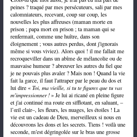
peines ? traqué par mes persécuteurs, sali par mes
calomniateurs, recevant, coup sur coup, les
nouvelles les plus affreuses (maman morte en
prison ; papa mort en prison ; ta maman qui se
renfermait, comme une huître, dans son
éloignement ; vous autres perdus, dont j'ignorais
même si vous viviez). Alors quoi ! il me fallait me
recroqueviller dans un abîme de mélancolie ou de
mauvaise humeur ? abreuver les autres du fiel que
je ne pouvais plus avaler ? Mais non ! Quand la vie
fait la garce, il faut l'attraper par le peau du dos et
lui dire «
Toi, ma vieille, si tu te figures que tu vas
m'impressionner
!
» Je lui ai ricané en pleine figure
et j'ai continué ma route en sifflotant, en saluant, –
l’œil clair–, les fleurs, les nuages, les étoiles ! La
vie est un cadeau de Dieu, merveilleux si nous en
découvrons les dons et les secrets. Tiens ! voilà une
seconde, m'est dégringolée sur le bras une grosse