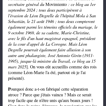
secrétaire général du
Movimiento
: ce blog au 1er
septembre 2024 ; tous deux participèrent à
l'évasion de Léon Degrelle de l'hôpital Mola à San
Sebastián, le 21 août 1946 ; tous deux compteront
également parmi les témoins officiels du mariage, le
9 octobre 1969, de sa cadette, Marie-Christine,
avec le fils d'un haut magistrat espagnol, président
de la cour d'appel de La Corogne. Mais Léon
Degrelle pourrait également faire allusion à son
autre ami phalangiste, José Antonio Girón (1911-
1995), jusque-là ministre du Travail, ce blog au 15
mars 2025
]. On vous eût accueillis comme des rois
(comme Léon-Marie l'a été, partout où je l'ai
présenté).
P
ourquoi donc a-t-on fabriqué cette séparation
atroce ? Parce que j'étais vaincu ? Mais ce serait
trop facile que de n'être unis qu'aux beaux jours !
C'est dans la peine, l'épreuve, la persécution que les