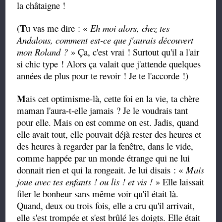
la châtaigne !
T
(
u vas me dire : «
Eh moi alors, chez tes
Andalous, comment est-ce que j'aurais découvert
mon Roland ?
» Ça, c'est vrai ! Surtout qu'il a l'air
si chic type ! Alors ça valait que j'attende quelques
années de plus pour te revoir ! Je te l'accorde !)
M
ais cet optimisme-là, cette foi en la vie, ta chère
maman l'aura-t-elle jamais ? Je le voudrais tant
pour elle. Mais on est comme on est. Jadis, quand
elle avait tout, elle pouvait déjà rester des heures et
des heures à regarder par la fenêtre, dans le vide,
comme happée par un monde étrange qui ne lui
donnait rien et qui la rongeait. Je lui disais : «
Mais
joue avec tes enfants ! ou lis ! et vis !
» Elle laissait
filer le bonheur sans même voir qu'il était
là
.
Quand, deux ou trois fois, elle a cru qu'il arrivait,
elle s'est trompée et s'est brûlé les doigts. Elle était