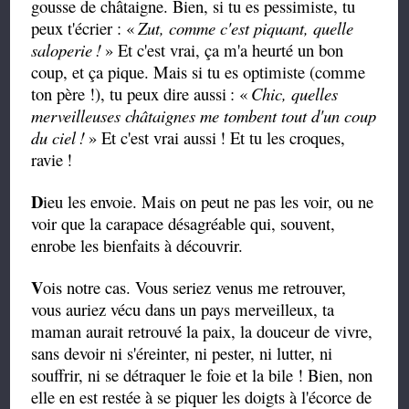
gousse de châtaigne. Bien, si tu es pessimiste, tu
peux t'écrier : «
Zut, comme c'est piquant, quelle
saloperie
!
» Et c'est vrai, ça m'a heurté un bon
coup, et ça pique. Mais si tu es optimiste (comme
ton père !), tu peux dire aussi
: «
Chic, quelles
merveilleuses châtaignes me tombent tout d'un coup
du ciel
!
» Et c'est vrai aussi
! Et tu les croques,
ravie
!
D
ieu les envoie. Mais on peut ne pas les voir, ou ne
voir que la carapace désagréable qui, souvent,
enrobe les bienfaits à découvrir.
V
ois notre cas. Vous seriez venus me retrouver,
vous auriez vécu dans un pays merveilleux, ta
maman aurait retrouvé la paix, la douceur de vivre,
sans devoir ni s'éreinter, ni pester, ni lutter, ni
souffrir, ni se détraquer le foie et la bile ! Bien, non
elle en est restée à se piquer les doigts à l'écorce de