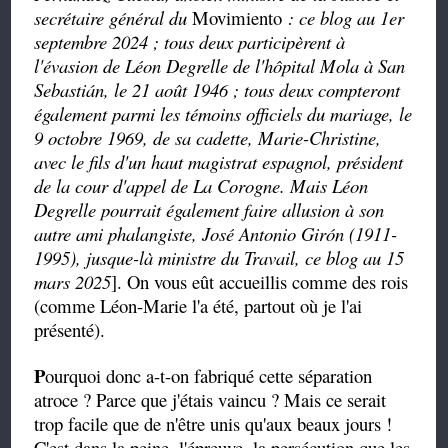
secrétaire général du
Movimiento
: ce blog au 1er
septembre 2024 ; tous deux participèrent à
l'évasion de Léon Degrelle de l'hôpital Mola à San
Sebastián, le 21 août 1946 ; tous deux compteront
également parmi les témoins officiels du mariage, le
9 octobre 1969, de sa cadette, Marie-Christine,
avec le fils d'un haut magistrat espagnol, président
de la cour d'appel de La Corogne. Mais Léon
Degrelle pourrait également faire allusion à son
autre ami phalangiste, José Antonio Girón (1911-
1995), jusque-là ministre du Travail, ce blog au 15
mars 2025
]. On vous eût accueillis comme des rois
(comme Léon-Marie l'a été, partout où je l'ai
présenté).
P
ourquoi donc a-t-on fabriqué cette séparation
atroce ? Parce que j'étais vaincu ? Mais ce serait
trop facile que de n'être unis qu'aux beaux jours !
C'est dans la peine, l'épreuve, la persécution que les