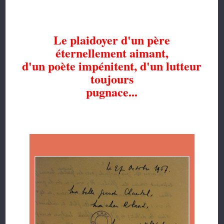
Le plaidoyer d'un père
éternellement aimant,
d'un poète impénitent, d'un lutteur
toujours
pugnace...