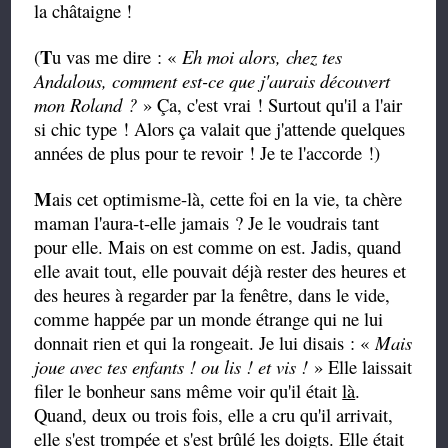
la châtaigne !
T
(
u vas me dire : «
Eh moi alors, chez tes
Andalous, comment est-ce que j'aurais découvert
mon Roland ?
» Ça, c'est vrai ! Surtout qu'il a l'air
si chic type ! Alors ça valait que j'attende quelques
années de plus pour te revoir ! Je te l'accorde !)
M
ais cet optimisme-là, cette foi en la vie, ta chère
maman l'aura-t-elle jamais ? Je le voudrais tant
pour elle. Mais on est comme on est. Jadis, quand
elle avait tout, elle pouvait déjà rester des heures et
des heures à regarder par la fenêtre, dans le vide,
comme happée par un monde étrange qui ne lui
donnait rien et qui la rongeait. Je lui disais : «
Mais
joue avec tes enfants ! ou lis ! et vis !
» Elle laissait
filer le bonheur sans même voir qu'il était
là
.
Quand, deux ou trois fois, elle a cru qu'il arrivait,
elle s'est trompée et s'est brûlé les doigts. Elle était