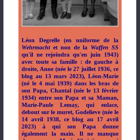
Léon Degrelle (en uniforme de la
Wehrmacht
et non de la
Waffen SS
qu'il ne rejoindra qu'en juin 1943)
avec toute sa famille : de gauche à
droite, Anne (née le 27 juillet 1936, ce
blog au 13 mars 2023), Léon-Marie
(né le 4 mai 1939) dans les bras de
son Papa, Chantal (née le 13 février
1934) entre son Papa et sa Maman,
Marie-Paule Lemay, qui enlace,
debout sur le muret, Godelieve (née le
14 avril 1938, ce blog au 17 avril
2023) à qui son Papa donne
également la main. Il ne manque