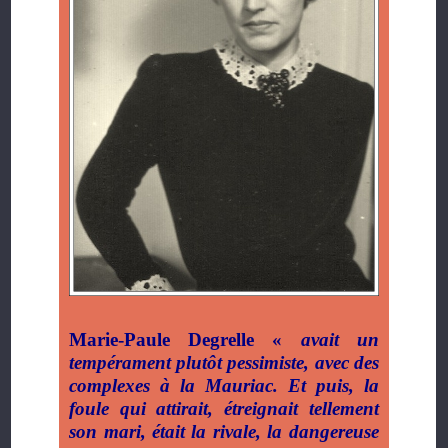
Marie-Paule Degrelle «
avait un
tempérament plutôt pessimiste, avec des
complexes à la Mauriac. Et puis, la
foule qui attirait, étreignait tellement
son mari, était la rivale, la dangereuse