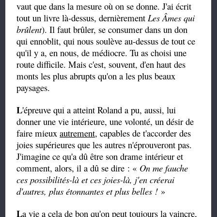
vaut que dans la mesure où on se donne. J'ai écrit
tout un livre là-dessus, dernièrement
Les Âmes qui
brûlent
). Il faut brûler, se consumer dans un don
qui ennoblit, qui nous soulève au-dessus de tout ce
qu'il y a, en nous, de médiocre. Tu as choisi une
route difficile. Mais c'est, souvent, d'en haut des
monts les plus abrupts qu'on a les plus beaux
paysages.
L
'épreuve qui a atteint Roland a pu, aussi, lui
donner une vie intérieure, une volonté, un désir de
faire mieux
autrement
, capables de t'accorder des
joies supérieures que les autres n'éprouveront pas.
J'imagine ce qu'a dû être son drame intérieur et
comment, alors, il a dû se dire : «
On me fauche
ces possibilités-là et ces joies-là, j'en créerai
d'autres, plus étonnantes et plus belles !
»
L
a vie a cela de bon qu'on peut toujours la vaincre,