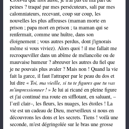
peines ? traqué par mes persécuteurs, sali par mes
calomniateurs, recevant, coup sur coup, les
nouvelles les plus affreuses (maman morte en
prison ; papa mort en prison ; ta maman qui se
renfermait, comme une huître, dans son
éloignement ; vous autres perdus, dont j'ignorais
même si vous viviez). Alors quoi ! il me fallait me
recroqueviller dans un abîme de mélancolie ou de
mauvaise humeur ? abreuver les autres du fiel que
je ne pouvais plus avaler ? Mais non ! Quand la vie
fait la garce, il faut l'attraper par le peau du dos et
lui dire «
Toi, ma vieille, si tu te figures que tu vas
m'impressionner
!
» Je lui ai ricané en pleine figure
et j'ai continué ma route en sifflotant, en saluant, –
l’œil clair–, les fleurs, les nuages, les étoiles ! La
vie est un cadeau de Dieu, merveilleux si nous en
découvrons les dons et les secrets. Tiens ! voilà une
seconde, m'est dégringolée sur le bras une grosse