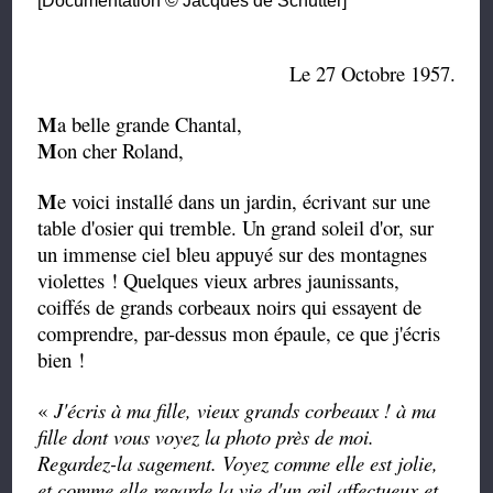
[Documentation © Jacques de Schutter]
Le 27 Octobre 1957.
M
a belle grande Chantal,
M
on cher Roland,
M
e voici installé dans un jardin, écrivant sur une
table d'osier qui tremble. Un grand soleil d'or, sur
un immense ciel bleu appuyé sur des montagnes
violettes ! Quelques vieux arbres jaunissants,
coiffés de grands corbeaux noirs qui essayent de
comprendre, par-dessus mon épaule, ce que j'écris
bien !
«
J'écris à ma fille, vieux grands corbeaux ! à ma
fille dont vous voyez la photo près de moi.
Regardez-la sagement. Voyez comme elle est jolie,
et comme elle regarde la vie d'un œil affectueux et