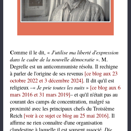
C
omme il le dit, «
J
'utilise ma liberté d'expression
dans le cadre de la nouvelle démocratie
». M.
Degrelle est un anticommuniste résolu. Il rechigne
à parler de l'origine de ses revenus
[ce blog aux 23
octobre 2022 et 3 décembre 2024]
. Il dit qu'il est
religieux –«
Je prie toutes les nuits
»
[ce blog aux 6
mars 2016 et 31 mars 2019]
– et qu'il n'était pas au
courant des camps de concentration, malgré sa
proximité avec les principaux chefs du Troisième
Reich
[voir à ce sujet ce blog au 25 mai 2016]
. Il
affirme ne rien connaître d'une organisation
clandestine à laquelle il est souvent associé,
Die