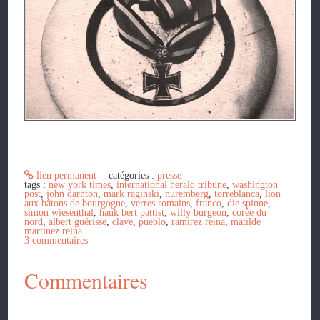
lien permanent
catégories :
presse
tags :
new york times
,
international herald tribune
,
washington
post
,
john darnton
,
mark raginski
,
nuremberg
,
torreblanca
,
lion
aux bâtons de bourgogne
,
verres romains
,
franco
,
die spinne
,
simon wiesenthal
,
hauk bert pattist
,
willy burgeon
,
corée du
nord
,
albert guérisse
,
clave
,
pueblo
,
ramirez reina
,
matilde
martinez reina
3
commentaires
Commentaires