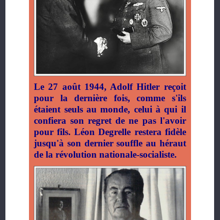
Le 27 août 1944, Adolf Hitler reçoit
pour la dernière fois, comme s'ils
étaient seuls au monde, celui à qui il
confiera son regret de ne pas l'avoir
pour fils. Léon Degrelle restera fidèle
jusqu'à son dernier souffle au héraut
de la révolution nationale-socialiste.