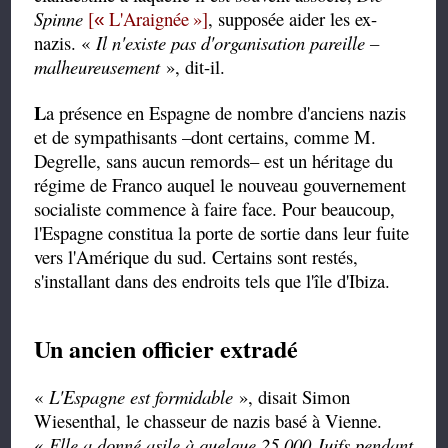
Spinne
[
L'Araignée
»
]
, supposée aider les ex-
«
nazis. «
Il n'existe pas d'organisation pareille –
malheureusement
», dit-il.
L
a présence en Espagne de nombre d'anciens nazis
et de sympathisants –dont certains, comme M.
Degrelle, sans aucun remords– est un héritage du
régime de Franco auquel le nouveau gouvernement
socialiste commence à faire face. Pour beaucoup,
l'Espagne constitua la porte de sortie dans leur fuite
vers l'Amérique du sud. Certains sont restés,
s'installant dans des endroits tels que l'île d'Ibiza.
Un ancien officier extradé
«
L'Espagne est formidable
», disait Simon
Wiesenthal, le chasseur de nazis basé à Vienne.
«
Elle a donné asile à quelque 25.000 Juifs pendant