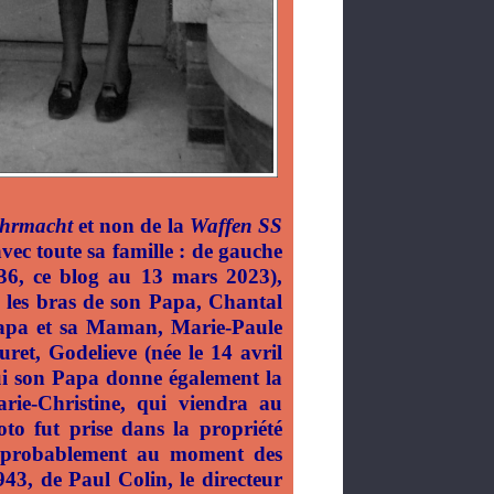
hrmacht
et non de la
Waffen SS
vec toute sa famille : de gauche
936, ce blog au 13 mars 2023),
 les bras de son Papa, Chantal
 Papa et sa Maman, Marie-Paule
ret, Godelieve (née le 14 avril
ui son Papa donne également la
ie-Christine, qui viendra au
to fut prise dans la propriété
e probablement au moment des
1943, de Paul Colin, le directeur