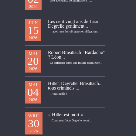
Une abondance de publications ...
2026
Les cent vingt ans de Léon
JUIN
Degrelle gentiment...
15
...avec juste les obligatoires allégations...
2026
Robert Brasillach-"Bardache"
MAI
? Léon...
20
La différence entre une insulte crapuleuse...
2026
Hitler, Degrelle, Brasillach...
MAI
tous criminels,...
04
...tous pédés ! ...
2026
« Hitler est mort »
AVRIL
30
Comment Léon Degrelle vécut...
2026