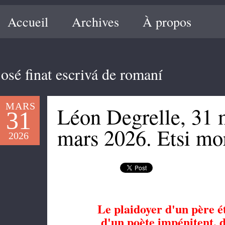
Accueil
Archives
À propos
josé finat escrivá de romaní
MARS
Léon Degrelle, 31 
31
mars 2026. Etsi mor
2026
Le plaidoyer d'un père é
d'un poète impénitent, d