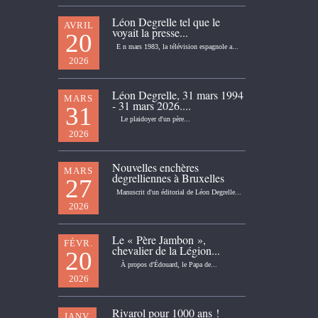
Léon Degrelle tel que le
AVRIL
voyait la presse...
20
E n mars 1983, la télévision espagnole a...
2026
Léon Degrelle, 31 mars 1994
MARS
- 31 mars 2026....
31
Le plaidoyer d'un père...
2026
Nouvelles enchères
MARS
degrelliennes à Bruxelles
27
Manuscrit d'un éditorial de Léon Degrelle...
2026
Le « Père Jambon »,
FÉVR.
chevalier de la Légion...
20
À propos d'Édouard, le Papa de...
2026
Rivarol pour 1000 ans !
JANV.