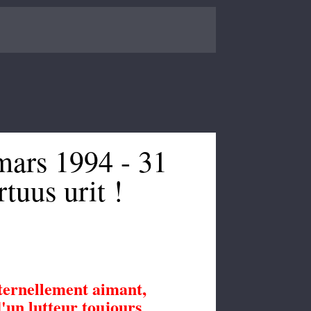
mars 1994 - 31
tuus urit !
ternellement aimant,
'un lutteur toujours