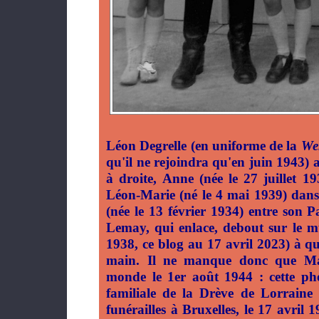
Léon Degrelle (en uniforme de la
We
qu'il ne rejoindra qu'en juin 1943) a
à droite, Anne (née le 27 juillet 1
Léon-Marie (né le 4 mai 1939) dans
(née le 13 février 1934) entre son
Lemay, qui enlace, debout sur le mu
1938, ce blog au 17 avril 2023) à q
main. Il ne manque donc que Mar
monde le 1er août 1944 : cette pho
familiale de la Drève de Lorrain
funérailles à Bruxelles, le 17 avril 