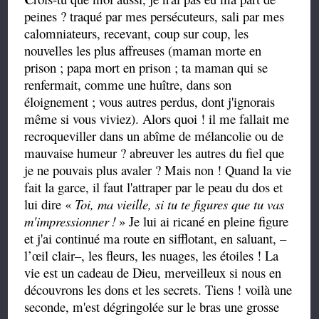
peines ? traqué par mes persécuteurs, sali par mes
calomniateurs, recevant, coup sur coup, les
nouvelles les plus affreuses (maman morte en
prison ; papa mort en prison ; ta maman qui se
renfermait, comme une huître, dans son
éloignement ; vous autres perdus, dont j'ignorais
même si vous viviez). Alors quoi ! il me fallait me
recroqueviller dans un abîme de mélancolie ou de
mauvaise humeur ? abreuver les autres du fiel que
je ne pouvais plus avaler ? Mais non ! Quand la vie
fait la garce, il faut l'attraper par le peau du dos et
lui dire «
Toi, ma vieille, si tu te figures que tu vas
m'impressionner
!
» Je lui ai ricané en pleine figure
et j'ai continué ma route en sifflotant, en saluant, –
l’œil clair–, les fleurs, les nuages, les étoiles ! La
vie est un cadeau de Dieu, merveilleux si nous en
découvrons les dons et les secrets. Tiens ! voilà une
seconde, m'est dégringolée sur le bras une grosse