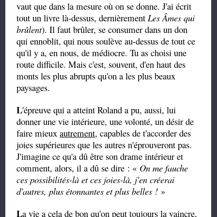
vaut que dans la mesure où on se donne. J'ai écrit
tout un livre là-dessus, dernièrement
Les Âmes qui
brûlent
). Il faut brûler, se consumer dans un don
qui ennoblit, qui nous soulève au-dessus de tout ce
qu'il y a, en nous, de médiocre. Tu as choisi une
route difficile. Mais c'est, souvent, d'en haut des
monts les plus abrupts qu'on a les plus beaux
paysages.
L
'épreuve qui a atteint Roland a pu, aussi, lui
donner une vie intérieure, une volonté, un désir de
faire mieux
autrement
, capables de t'accorder des
joies supérieures que les autres n'éprouveront pas.
J'imagine ce qu'a dû être son drame intérieur et
comment, alors, il a dû se dire : «
On me fauche
ces possibilités-là et ces joies-là, j'en créerai
d'autres, plus étonnantes et plus belles !
»
L
a vie a cela de bon qu'on peut toujours la vaincre,