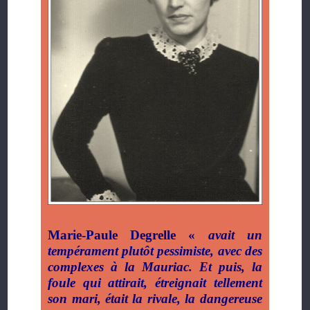
Marie-Paule Degrelle «
avait un
tempérament plutôt pessimiste, avec des
complexes à la Mauriac. Et puis, la
foule qui attirait, étreignait tellement
son mari, était la rivale, la dangereuse