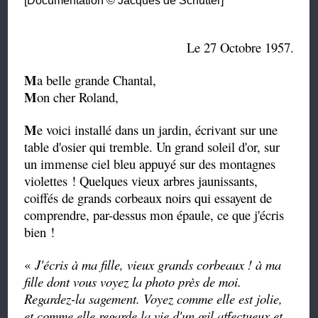
[Documentation © Jacques de Schutter]
Le 27 Octobre 1957.
M
a belle grande Chantal,
M
on cher Roland,
M
e voici installé dans un jardin, écrivant sur une
table d'osier qui tremble. Un grand soleil d'or, sur
un immense ciel bleu appuyé sur des montagnes
violettes ! Quelques vieux arbres jaunissants,
coiffés de grands corbeaux noirs qui essayent de
comprendre, par-dessus mon épaule, ce que j'écris
bien !
«
J'écris à ma fille, vieux grands corbeaux ! à ma
fille dont vous voyez la photo près de moi.
Regardez-la sagement. Voyez comme elle est jolie,
et comme elle regarde la vie d'un œil affectueux et