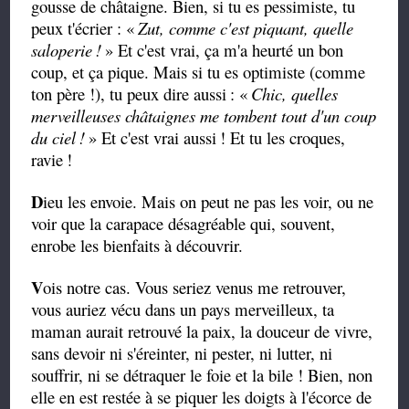
gousse de châtaigne. Bien, si tu es pessimiste, tu
peux t'écrier : «
Zut, comme c'est piquant, quelle
saloperie
!
» Et c'est vrai, ça m'a heurté un bon
coup, et ça pique. Mais si tu es optimiste (comme
ton père !), tu peux dire aussi
: «
Chic, quelles
merveilleuses châtaignes me tombent tout d'un coup
du ciel
!
» Et c'est vrai aussi
! Et tu les croques,
ravie
!
D
ieu les envoie. Mais on peut ne pas les voir, ou ne
voir que la carapace désagréable qui, souvent,
enrobe les bienfaits à découvrir.
V
ois notre cas. Vous seriez venus me retrouver,
vous auriez vécu dans un pays merveilleux, ta
maman aurait retrouvé la paix, la douceur de vivre,
sans devoir ni s'éreinter, ni pester, ni lutter, ni
souffrir, ni se détraquer le foie et la bile ! Bien, non
elle en est restée à se piquer les doigts à l'écorce de