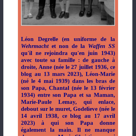
Léon Degrelle (en uniforme de la
Wehrmacht
et non de la
Waffen SS
qu'il ne rejoindra qu'en juin 1943)
avec toute sa famille : de gauche à
droite, Anne (née le 27 juillet 1936, ce
blog au 13 mars 2023), Léon-Marie
(né le 4 mai 1939) dans les bras de
son Papa, Chantal (née le 13 février
1934) entre son Papa et sa Maman,
Marie-Paule Lemay, qui enlace,
debout sur le muret, Godelieve (née le
14 avril 1938, ce blog au 17 avril
2023) à qui son Papa donne
également la main. Il ne manque