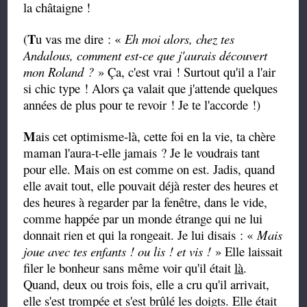
la châtaigne !
T
(
u vas me dire : «
Eh moi alors, chez tes
Andalous, comment est-ce que j'aurais découvert
mon Roland ?
» Ça, c'est vrai ! Surtout qu'il a l'air
si chic type ! Alors ça valait que j'attende quelques
années de plus pour te revoir ! Je te l'accorde !)
M
ais cet optimisme-là, cette foi en la vie, ta chère
maman l'aura-t-elle jamais ? Je le voudrais tant
pour elle. Mais on est comme on est. Jadis, quand
elle avait tout, elle pouvait déjà rester des heures et
des heures à regarder par la fenêtre, dans le vide,
comme happée par un monde étrange qui ne lui
donnait rien et qui la rongeait. Je lui disais : «
Mais
joue avec tes enfants ! ou lis ! et vis !
» Elle laissait
filer le bonheur sans même voir qu'il était
là
.
Quand, deux ou trois fois, elle a cru qu'il arrivait,
elle s'est trompée et s'est brûlé les doigts. Elle était