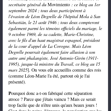
secrétaire général du
Movimiento
: ce blog au 1er
septembre 2024 ; tous deux participèrent à
l'évasion de Léon Degrelle de l'hôpital Mola à San
Sebastián, le 21 août 1946 ; tous deux compteront
également parmi les témoins officiels du mariage, le
9 octobre 1969, de sa cadette, Marie-Christine,
avec le fils d'un haut magistrat espagnol, président
de la cour d'appel de La Corogne. Mais Léon
Degrelle pourrait également faire allusion à son
autre ami phalangiste, José Antonio Girón (1911-
1995), jusque-là ministre du Travail, ce blog au 15
mars 2025
]. On vous eût accueillis comme des rois
(comme Léon-Marie l'a été, partout où je l'ai
présenté).
P
ourquoi donc a-t-on fabriqué cette séparation
atroce ? Parce que j'étais vaincu ? Mais ce serait
trop facile que de n'être unis qu'aux beaux jours !
C'est dans la peine, l'épreuve, la persécution que les