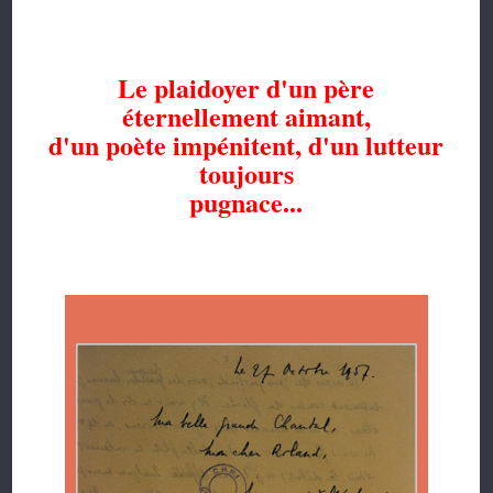
Le plaidoyer d'un père
éternellement aimant,
d'un poète impénitent, d'un lutteur
toujours
pugnace...