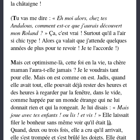
la châtaigne !
T
(
u vas me dire : «
Eh moi alors, chez tes
Andalous, comment est-ce que j'aurais découvert
mon Roland ?
» Ça, c'est vrai ! Surtout qu'il a l'air
si chic type ! Alors ça valait que j'attende quelques
années de plus pour te revoir ! Je te l'accorde !)
M
ais cet optimisme-là, cette foi en la vie, ta chère
maman l'aura-t-elle jamais ? Je le voudrais tant
pour elle. Mais on est comme on est. Jadis, quand
elle avait tout, elle pouvait déjà rester des heures et
des heures à regarder par la fenêtre, dans le vide,
comme happée par un monde étrange qui ne lui
donnait rien et qui la rongeait. Je lui disais : «
Mais
joue avec tes enfants ! ou lis ! et vis !
» Elle laissait
filer le bonheur sans même voir qu'il était
là
.
Quand, deux ou trois fois, elle a cru qu'il arrivait,
elle s'est trompée et s'est brûlé les doigts. Elle était