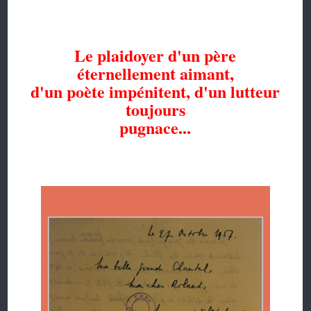
Le plaidoyer d'un père
éternellement aimant,
d'un poète impénitent, d'un lutteur
toujours
pugnace...