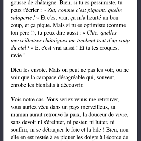
gousse de châtaigne. Bien, si tu es pessimiste, tu
peux t'écrier : «
Zut, comme c'est piquant, quelle
saloperie
!
» Et c'est vrai, ça m'a heurté un bon
coup, et ça pique. Mais si tu es optimiste (comme
ton père !), tu peux dire aussi
: «
Chic, quelles
merveilleuses châtaignes me tombent tout d'un coup
du ciel
!
» Et c'est vrai aussi
! Et tu les croques,
ravie
!
D
ieu les envoie. Mais on peut ne pas les voir, ou ne
voir que la carapace désagréable qui, souvent,
enrobe les bienfaits à découvrir.
V
ois notre cas. Vous seriez venus me retrouver,
vous auriez vécu dans un pays merveilleux, ta
maman aurait retrouvé la paix, la douceur de vivre,
sans devoir ni s'éreinter, ni pester, ni lutter, ni
souffrir, ni se détraquer le foie et la bile ! Bien, non
elle en est restée à se piquer les doigts à l'écorce de