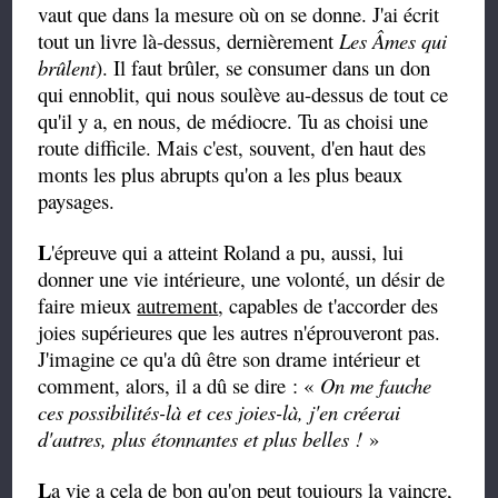
vaut que dans la mesure où on se donne. J'ai écrit
tout un livre là-dessus, dernièrement
Les Âmes qui
brûlent
). Il faut brûler, se consumer dans un don
qui ennoblit, qui nous soulève au-dessus de tout ce
qu'il y a, en nous, de médiocre. Tu as choisi une
route difficile. Mais c'est, souvent, d'en haut des
monts les plus abrupts qu'on a les plus beaux
paysages.
L
'épreuve qui a atteint Roland a pu, aussi, lui
donner une vie intérieure, une volonté, un désir de
faire mieux
autrement
, capables de t'accorder des
joies supérieures que les autres n'éprouveront pas.
J'imagine ce qu'a dû être son drame intérieur et
comment, alors, il a dû se dire : «
On me fauche
ces possibilités-là et ces joies-là, j'en créerai
d'autres, plus étonnantes et plus belles !
»
L
a vie a cela de bon qu'on peut toujours la vaincre,