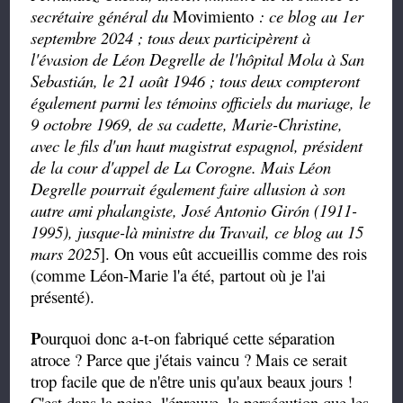
secrétaire général du
Movimiento
: ce blog au 1er
septembre 2024 ; tous deux participèrent à
l'évasion de Léon Degrelle de l'hôpital Mola à San
Sebastián, le 21 août 1946 ; tous deux compteront
également parmi les témoins officiels du mariage, le
9 octobre 1969, de sa cadette, Marie-Christine,
avec le fils d'un haut magistrat espagnol, président
de la cour d'appel de La Corogne. Mais Léon
Degrelle pourrait également faire allusion à son
autre ami phalangiste, José Antonio Girón (1911-
1995), jusque-là ministre du Travail, ce blog au 15
mars 2025
]. On vous eût accueillis comme des rois
(comme Léon-Marie l'a été, partout où je l'ai
présenté).
P
ourquoi donc a-t-on fabriqué cette séparation
atroce ? Parce que j'étais vaincu ? Mais ce serait
trop facile que de n'être unis qu'aux beaux jours !
C'est dans la peine, l'épreuve, la persécution que les