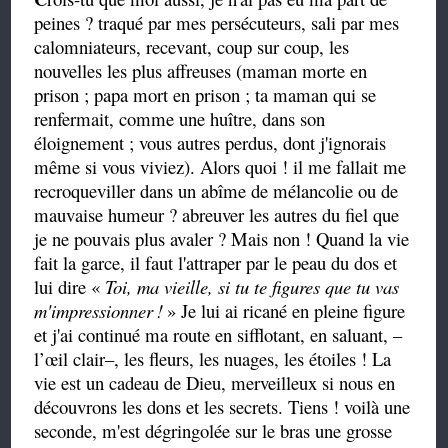
peines ? traqué par mes persécuteurs, sali par mes
calomniateurs, recevant, coup sur coup, les
nouvelles les plus affreuses (maman morte en
prison ; papa mort en prison ; ta maman qui se
renfermait, comme une huître, dans son
éloignement ; vous autres perdus, dont j'ignorais
même si vous viviez). Alors quoi ! il me fallait me
recroqueviller dans un abîme de mélancolie ou de
mauvaise humeur ? abreuver les autres du fiel que
je ne pouvais plus avaler ? Mais non ! Quand la vie
fait la garce, il faut l'attraper par le peau du dos et
lui dire «
Toi, ma vieille, si tu te figures que tu vas
m'impressionner
!
» Je lui ai ricané en pleine figure
et j'ai continué ma route en sifflotant, en saluant, –
l’œil clair–, les fleurs, les nuages, les étoiles ! La
vie est un cadeau de Dieu, merveilleux si nous en
découvrons les dons et les secrets. Tiens ! voilà une
seconde, m'est dégringolée sur le bras une grosse