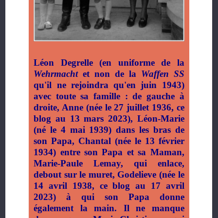
Léon Degrelle (en uniforme de la
Wehrmacht
et non de la
Waffen SS
qu'il ne rejoindra qu'en juin 1943)
avec toute sa famille : de gauche à
droite, Anne (née le 27 juillet 1936, ce
blog au 13 mars 2023), Léon-Marie
(né le 4 mai 1939) dans les bras de
son Papa, Chantal (née le 13 février
1934) entre son Papa et sa Maman,
Marie-Paule Lemay, qui enlace,
debout sur le muret, Godelieve (née le
14 avril 1938, ce blog au 17 avril
2023) à qui son Papa donne
également la main. Il ne manque