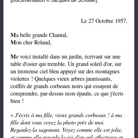
[Documentation © Jacques de Schutter]
Le 27 Octobre 1957.
M
a belle grande Chantal,
M
on cher Roland,
M
e voici installé dans un jardin, écrivant sur une
table d'osier qui tremble. Un grand soleil d'or, sur
un immense ciel bleu appuyé sur des montagnes
violettes ! Quelques vieux arbres jaunissants,
coiffés de grands corbeaux noirs qui essayent de
comprendre, par-dessus mon épaule, ce que j'écris
bien !
«
J'écris à ma fille, vieux grands corbeaux ! à ma
fille dont vous voyez la photo près de moi.
Regardez-la sagement. Voyez comme elle est jolie,
et comme elle regarde la vie d'un œil affectueux et