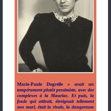
Marie-Paule Degrelle «
avait un
tempérament plutôt pessimiste, avec des
complexes à la Mauriac. Et puis, la
foule qui attirait, étreignait tellement
son mari, était la rivale, la dangereuse