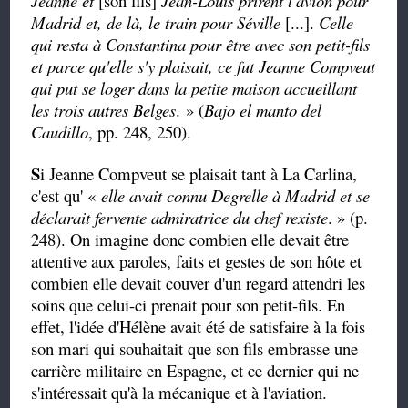
Jeanne et
[son fils]
Jean-Louis prirent l'avion pour
Madrid et, de là, le train pour Séville
[...].
Celle
qui resta à Constantina pour être avec son petit-fils
et parce qu'elle s'y plaisait, ce fut Jeanne Compveut
qui put se loger dans la petite maison accueillant
les trois autres Belges
. » (
Bajo el manto del
Caudillo
, pp. 248, 250).
S
i Jeanne Compveut se plaisait tant à La Carlina,
c'est qu' «
elle avait connu Degrelle à Madrid et se
déclarait fervente admiratrice du chef rexiste
. » (p.
248). On imagine donc combien elle devait être
attentive aux paroles, faits et gestes de son hôte et
combien elle devait couver d'un regard attendri les
soins que celui-ci prenait pour son petit-fils. En
effet, l'idée d'Hélène avait été de satisfaire à la fois
son mari qui souhaitait que son fils embrasse une
carrière militaire en Espagne, et ce dernier qui ne
s'intéressait qu'à la mécanique et à l'aviation.