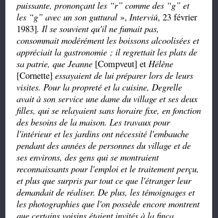
puissante, prononçant les “r” comme des “g” et
les “g” avec un son guttural
»,
Interviú
, 23 février
1983]
.
Il se souvient qu'il ne fumait pas,
consommait modérément les boissons alcoolisées et
appréciait la gastronomie ; il regrettait les plats de
sa patrie, que Jeanne
[Compveut] et
Hélène
[Cornette]
essayaient de lui préparer lors de leurs
visites. Pour la propreté et la cuisine, Degrelle
avait à son service une dame du village et ses deux
filles, qui se relayaient sans horaire fixe, en fonction
des besoins de la maison. Les travaux pour
l'intérieur et les jardins ont nécessité l'embauche
pendant des années de personnes du village et de
ses environs, des gens qui se montraient
reconnaissants pour l'emploi et le traitement perçu,
et plus que surpris par tout ce que l'étranger leur
demandait de réaliser. De plus, les témoignages et
les photographies que l'on possède encore montrent
que certains voisins étaient invités à la finca,