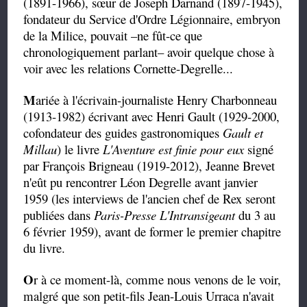
(1891-1966), sœur de Joseph Darnand (1897-1945),
fondateur du Service d'Ordre Légionnaire, embryon
de la Milice, pouvait –ne fût-ce que
chronologiquement parlant– avoir quelque chose à
voir avec les relations Cornette-Degrelle...
M
ariée à l'écrivain-journaliste Henry Charbonneau
(1913-1982) écrivant avec Henri Gault (1929-2000,
cofondateur des guides gastronomiques
Gault et
Millau
) le livre
L'Aventure est finie pour eux
signé
par François Brigneau (1919-2012), Jeanne Brevet
n'eût pu rencontrer Léon Degrelle avant janvier
1959 (les interviews de l'ancien chef de Rex seront
publiées dans
Paris-Presse L'Intransigeant
du 3 au
6 février 1959), avant de former le premier chapitre
du livre.
O
r à ce moment-là, comme nous venons de le voir,
malgré que son petit-fils Jean-Louis Urraca n'avait