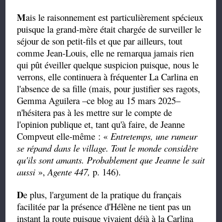
M
ais le raisonnement est particulièrement spécieux
puisque la grand-mère était chargée de surveiller le
séjour de son petit-fils et que par ailleurs, tout
comme Jean-Louis, elle ne remarqua jamais rien
qui pût éveiller quelque suspicion puisque, nous le
verrons, elle continuera à fréquenter La Carlina en
l'absence de sa fille (mais, pour justifier ses ragots,
Gemma Aguilera
–
ce blog au 15 mars 2025
–
n'hésitera pas à les mettre sur le compte de
l'opinion publique et, tant qu'à faire, de Jeanne
Compveut elle-même
:
«
Entretemps, une rumeur
se répand dans le village.
Tout le monde considère
qu'ils sont amants
. Probablement que Jeanne
le sait
aussi
»,
Agente 447,
p. 146
).
D
e plus, l'argument de la pratique du français
facilitée par la présence d'Hélène ne tient pas un
instant la route puisque vivaient déjà à la Carlina