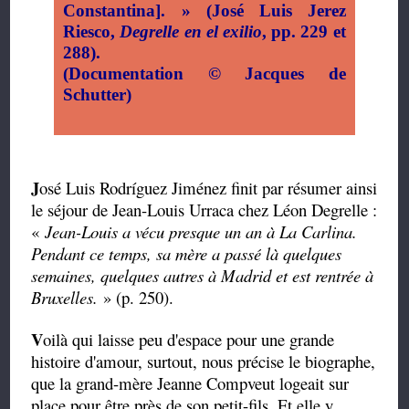
Constantina].
» (José Luis Jerez
Riesco,
Degrelle en el exilio
, pp. 229 et
288).
(Documentation
©
Jacques de
Schutter)
J
osé Luis Rodríguez Jiménez finit par résumer ainsi
le séjour de Jean-Louis Urraca chez Léon Degrelle :
«
Jean-Louis a vécu presque un an à La Carlina.
Pendant ce temps, sa mère a passé là quelques
semaines, quelques autres à Madrid et est rentrée à
Bruxelles.
» (p. 250).
V
oilà qui laisse peu d'espace pour une grande
histoire d'amour, surtout, nous précise le biographe,
que la grand-mère Jeanne Compveut logeait sur
place pour être près de son petit-fils. Et elle y