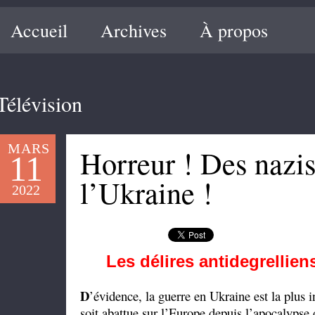
Accueil
Archives
À propos
Télévision
MARS
Horreur ! Des nazis
11
l’Ukraine !
2022
Les délires antidegrellien
D
’évidence, la guerre en Ukraine est la plus i
soit abattue sur l’Europe depuis l’apocalypse