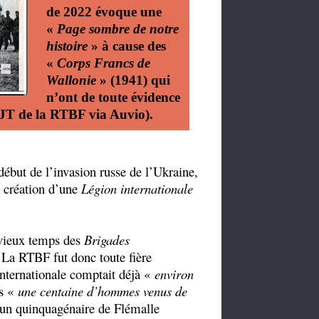
de 2022 évoque une
«
Page sombre de notre
histoire
» à cause des
«
Corps Francs de
Wallonie
» (1941) qui
n’ont de toute évidence
JT de la RTBF via Auvio).
e début de l’invasion russe de l’Ukraine,
a création d’une
Légion internationale
n vieux temps des
Brigades
 La RTBF fut donc toute fière
internationale comptait déjà «
environ
ls «
une centaine d’hommes venus de
 un quinquagénaire de Flémalle