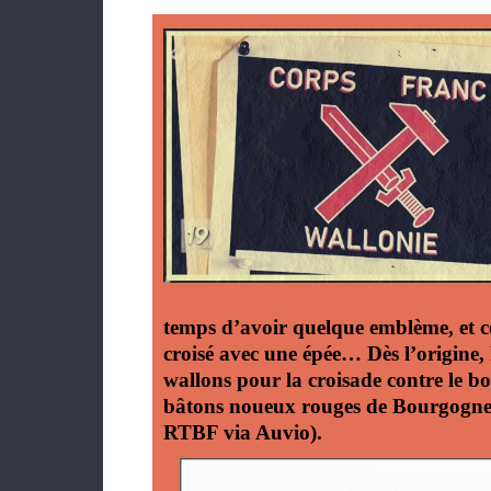
temps d’avoir quelque emblème, et 
croisé avec une épée… Dès l’origine,
wallons pour la croisade contre le b
bâtons noueux rouges de Bourgogne.
RTBF via Auvio).