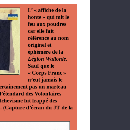
L’ «
affiche de la
honte
» qui mit le
feu aux poudres
car elle fait
référence au nom
originel et
éphémère de la
Légion Wallonie
.
Sauf que le
«
Corps Franc
»
n’eut jamais le
certainement pas un marteau
 l’étendard des Volontaires
olchevisme fut frappé des
 (Capture d’écran du JT de la