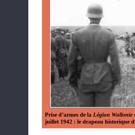
Prise d’armes de la
Légion Wallonie
juillet 1942 : le drapeau historique d