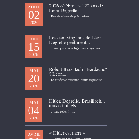
2026 célèbre les 120 ans de
AOÛT
Léon Degrelle
02
Une abondance de publications ...
2026
Les cent vingt ans de Léon
JUIN
Degrelle gentiment...
15
...avec juste les obligatoires allégations...
2026
Robert Brasillach-"Bardache"
MAI
? Léon...
20
La différence entre une insulte crapuleuse...
2026
Hitler, Degrelle, Brasillach...
MAI
tous criminels,...
04
...tous pédés ! ...
2026
« Hitler est mort »
AVRIL
Comment Léon Degrelle vécut...