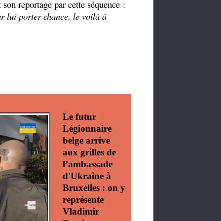
 son reportage par cette séquence :
r lui porter chance, le voilà à
Le futur
Légionnaire
belge arrive
aux grilles de
l’ambassade
d'Ukraine à
Bruxelles : on y
représente
Vladimir