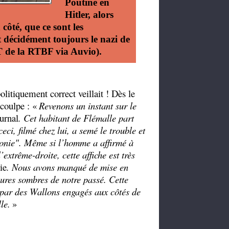
Poutine en
Hitler, alors
 côté, que ce sont les
t décidément toujours le nazi de
T de la RTBF via Auvio).
olitiquement correct veillait ! Dès le
 coulpe : «
Revenons un instant sur le
urnal
. Cet habitant de Flémalle part
ci, filmé chez lui, a semé le trouble et
lonie". Même si l’homme a affirmé à
l’extrême-droite, cette affiche est très
ie
. Nous avons manqué de mise en
ures sombres de notre passé. Cette
 par des Wallons engagés aux côtés de
le.
»