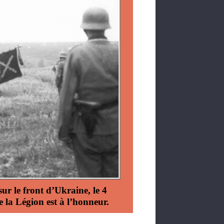
sur le front d’Ukraine, le 4
e la Légion est à l’honneur.