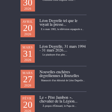
30
2026
Léon Degrelle tel que le
AVRIL
voyait la presse...
20
E n mars 1983, la télévision espagnole a...
2026
Léon Degrelle, 31 mars 1994
MARS
- 31 mars 2026....
31
Le plaidoyer d'un père...
2026
Nouvelles enchères
MARS
degrelliennes à Bruxelles
27
Manuscrit d'un éditorial de Léon Degrelle...
2026
Le « Père Jambon »,
FÉVR.
chevalier de la Légion...
20
À propos d'Édouard, le Papa de...
2026