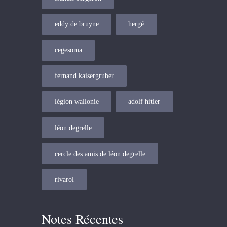
eddy de bruyne
hergé
cegesoma
fernand kaisergruber
légion wallonie
adolf hitler
léon degrelle
cercle des amis de léon degrelle
rivarol
Notes Récentes