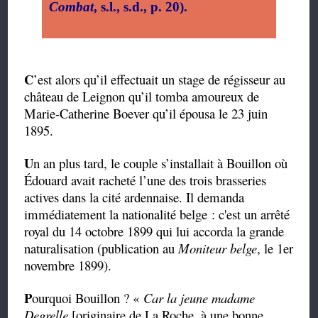
Combat
, s.l., s.d., p. 20).
C
’est alors qu’il effectuait un stage de régisseur au
château de Leignon qu’il tomba amoureux de
Marie-Catherine Boever qu’il épousa le 23 juin
1895.
U
n an plus tard, le couple s’installait à Bouillon où
Édouard avait racheté l’une des trois brasseries
actives dans la cité ardennaise. Il demanda
immédiatement la nationalité belge : c'est un arrêté
royal du 14 octobre 1899 qui lui accorda la grande
naturalisation (publication au
Moniteur belge
, le 1er
novembre 1899).
P
ourquoi Bouillon ? «
Car la jeune madame
Degrelle
[originaire de La Roche, à une bonne