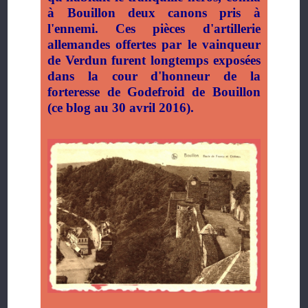
à Bouillon deux canons pris à
l'ennemi. Ces pièces d'artillerie
allemandes offertes par le vainqueur
de Verdun furent longtemps exposées
dans la cour d'honneur de la
forteresse de Godefroid de Bouillon
(ce blog au 30 avril 2016).