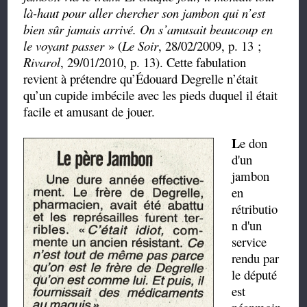
là-haut pour aller chercher son jambon qui n’est
bien sûr jamais arrivé. On s’amusait beaucoup en
le voyant passer
» (
Le Soir
, 28/02/2009, p. 13 ;
Rivarol
, 29/01/2010, p. 13). Cette fabulation
revient à prétendre qu’Édouard Degrelle n’était
qu’un cupide imbécile avec les pieds duquel il était
facile et amusant de jouer.
L
e don
d'un
jambon
en
rétributio
n d'un
service
rendu par
le député
est