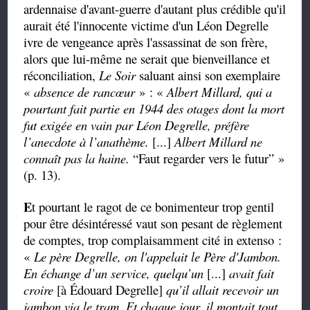
ardennaise d'avant-guerre d'autant plus crédible qu'il
aurait été l'innocente victime d'un Léon Degrelle
ivre de vengeance après l'assassinat de son frère,
alors que lui-même ne serait que bienveillance et
réconciliation,
Le Soir
saluant ainsi son exemplaire
«
absence de rancœur
» : «
Albert Millard, qui a
pourtant fait partie en 1944 des otages dont la mort
fut exigée en vain par Léon Degrelle, préfère
l’anecdote à l’anathème.
[...]
Albert Millard ne
connaît pas la haine.
“
Faut regarder vers le futur
”
»
(p. 13)
.
E
t pourtant le ragot de ce bonimenteur trop gentil
pour être désintéressé vaut son pesant de règlement
de comptes, trop complaisamment cité in extenso :
«
Le père Degrelle, on l'appelait le Père d'Jambon.
En échange d’un service, quelqu’un
[...]
avait fait
croire
[à Édouard Degrelle]
qu’il allait recevoir un
jambon via le tram. Et chaque jour, il montait tout