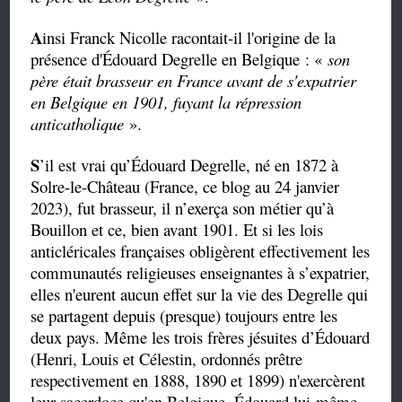
A
insi Franck Nicolle racontait-il l'origine de la
présence d'Édouard Degrelle en Belgique : «
son
père était brasseur en France avant de s'expatrier
en Belgique en 1901, fuyant la répression
anticatholique
».
S
’il est vrai qu’Édouard Degrelle, né en 1872 à
Solre-le-Château (France, ce blog au 24 janvier
2023), fut brasseur, il n’exerça son métier qu’à
Bouillon et ce, bien avant 1901. Et si les lois
anticléricales françaises obligèrent effectivement les
communautés religieuses enseignantes à s’expatrier,
elles n'eurent aucun effet sur la vie des Degrelle qui
se partagent depuis (presque) toujours entre les
deux pays. Même les trois frères jésuites d’Édouard
(Henri, Louis et Célestin, ordonnés prêtre
respectivement en 1888, 1890 et 1899) n'exercèrent
leur sacerdoce qu'en Belgique, Édouard lui-même