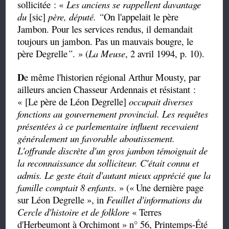
sollicitée : «
Les anciens se rappellent davantage
du
[sic]
père, député.
“
On l'appelait le père
Jambon. Pour les services rendus, il demandait
toujours un jambon. Pas un mauvais bougre, le
père
Degrelle
”
.
» (
La Meuse
, 2 avril 1994, p. 10).
D
e même l'historien régional Arthur Mousty, par
ailleurs ancien Chasseur Ardennais et résistant :
« [Le père de Léon Degrelle]
occupait diverses
fonctions au gouvernement provincial. Les requêtes
présentées à ce parlementaire
influent recevaient
généralement un favorable aboutissement.
L'offrande discrète d'un gros jambon témoignait de
la reconnaissance du solliciteur. C'était connu et
admis. Le geste était d'autant mieux apprécié que la
famille comptait 8 enfants
. » («
Une dernière page
sur Léon Degrelle », in
Feuillet d'informations du
Cercle d'histoire et de folklore
« Terres
d'Herbeumont à Orchimont » n° 56, Printemps-Été