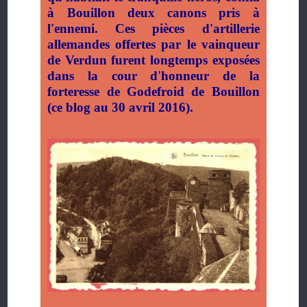
à Bouillon deux canons pris à
l'ennemi. Ces pièces d'artillerie
allemandes offertes par le vainqueur
de Verdun furent longtemps exposées
dans la cour d'honneur de la
forteresse de Godefroid de Bouillon
(ce blog au 30 avril 2016).