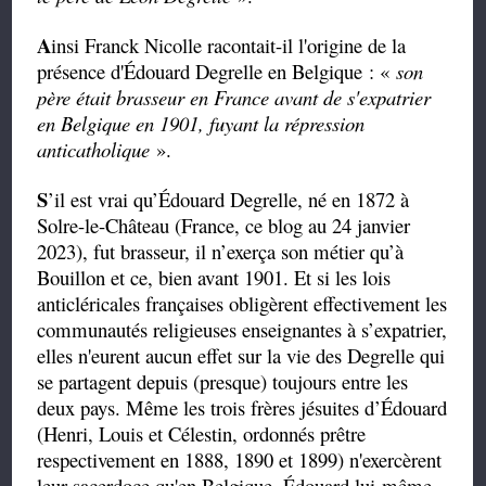
A
insi Franck Nicolle racontait-il l'origine de la
présence d'Édouard Degrelle en Belgique : «
son
père était brasseur en France avant de s'expatrier
en Belgique en 1901, fuyant la répression
anticatholique
».
S
’il est vrai qu’Édouard Degrelle, né en 1872 à
Solre-le-Château (France, ce blog au 24 janvier
2023), fut brasseur, il n’exerça son métier qu’à
Bouillon et ce, bien avant 1901. Et si les lois
anticléricales françaises obligèrent effectivement les
communautés religieuses enseignantes à s’expatrier,
elles n'eurent aucun effet sur la vie des Degrelle qui
se partagent depuis (presque) toujours entre les
deux pays. Même les trois frères jésuites d’Édouard
(Henri, Louis et Célestin, ordonnés prêtre
respectivement en 1888, 1890 et 1899) n'exercèrent
leur sacerdoce qu'en Belgique, Édouard lui-même