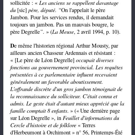
sollicitée : «
Les anciens se rappellent davantage
du
[sic]
père, député.
“
On l'appelait le père
Jambon. Pour les services rendus, il demandait
toujours un jambon. Pas un mauvais bougre, le
père
Degrelle
”
.
» (
La Meuse
, 2 avril 1994, p. 10).
D
e même l'historien régional Arthur Mousty, par
ailleurs ancien Chasseur Ardennais et résistant :
« [Le père de Léon Degrelle]
occupait diverses
fonctions au gouvernement provincial. Les requêtes
présentées à ce parlementaire
influent recevaient
généralement un favorable aboutissement.
L'offrande discrète d'un gros jambon témoignait de
la reconnaissance du solliciteur. C'était connu et
admis. Le geste était d'autant mieux apprécié que la
famille comptait 8 enfants
. » («
Une dernière page
sur Léon Degrelle », in
Feuillet d'informations du
Cercle d'histoire et de folklore
« Terres
d'Herbeumont à Orchimont » n° 56, Printemps-Été