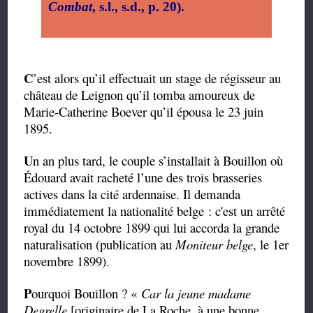
Combat
, s.l., s.d., p. 20).
C
’est alors qu’il effectuait un stage de régisseur au
château de Leignon qu’il tomba amoureux de
Marie-Catherine Boever qu’il épousa le 23 juin
1895.
U
n an plus tard, le couple s’installait à Bouillon où
Édouard avait racheté l’une des trois brasseries
actives dans la cité ardennaise. Il demanda
immédiatement la nationalité belge : c'est un arrêté
royal du 14 octobre 1899 qui lui accorda la grande
naturalisation (publication au
Moniteur belge
, le 1er
novembre 1899).
P
ourquoi Bouillon ? «
Car la jeune madame
Degrelle
[originaire de La Roche, à une bonne