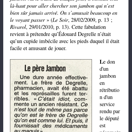
là-haut pour aller chercher son jambon qui n’est
bien sûr jamais arrivé. On s’amusait beaucoup en
le voyant passer
» (
Le Soir
, 28/02/2009, p. 13 ;
Rivarol
, 29/01/2010, p. 13). Cette fabulation
revient à prétendre qu’Édouard Degrelle n’était
qu’un cupide imbécile avec les pieds duquel il était
facile et amusant de jouer.
L
e don
d'un
jambon
en
rétributio
n d'un
service
rendu par
le député
est