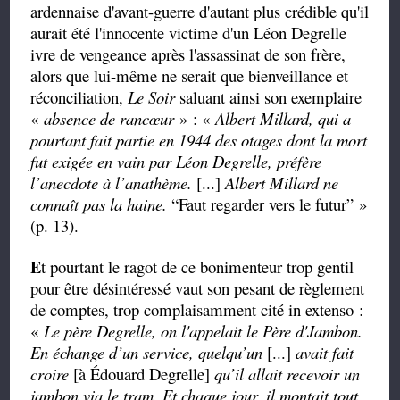
ardennaise d'avant-guerre d'autant plus crédible qu'il
aurait été l'innocente victime d'un Léon Degrelle
ivre de vengeance après l'assassinat de son frère,
alors que lui-même ne serait que bienveillance et
réconciliation,
Le Soir
saluant ainsi son exemplaire
«
absence de rancœur
» : «
Albert Millard, qui a
pourtant fait partie en 1944 des otages dont la mort
fut exigée en vain par Léon Degrelle, préfère
l’anecdote à l’anathème.
[...]
Albert Millard ne
connaît pas la haine.
“
Faut regarder vers le futur
”
»
(p. 13)
.
E
t pourtant le ragot de ce bonimenteur trop gentil
pour être désintéressé vaut son pesant de règlement
de comptes, trop complaisamment cité in extenso :
«
Le père Degrelle, on l'appelait le Père d'Jambon.
En échange d’un service, quelqu’un
[...]
avait fait
croire
[à Édouard Degrelle]
qu’il allait recevoir un
jambon via le tram. Et chaque jour, il montait tout