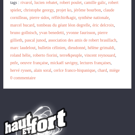
tags :
rivarol
,
lucien rebatet
,
robert poulet
,
camille galic
,
robert
spieler
,
christophe georgy
,
projet ko
,
jérôme bourbon
,
claude
cornilleau
,
pierre sidos
,
réfléchir&agir
,
synthèse nationale
,
marcel bucard
,
tombeau du géant léon degrelle
,
éric delcroix
,
bruno gollnisch
,
yvan benedetti
,
yvonne faurisson
,
pierre
gillieth
,
pascal junod
,
association des amis de robert brasillach
,
marc laudelout
,
bulletin célinien
,
dieudonné
,
hélène grimaldi
,
roland hélie
,
roberto fiorini
,
terre&peuple
,
vincent reynouard
,
pnfe
,
oeuvre française
,
mickaël savigny
,
lectures françaises
,
hervé ryssen
,
alain soral
,
cerlce franco-hispanique
,
chard
,
miège
0
commentaire