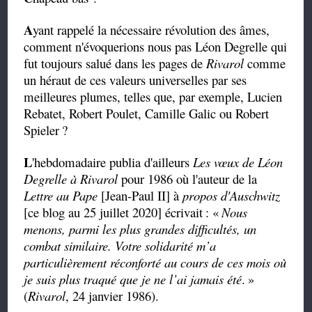
A
yant rappelé la nécessaire révolution des âmes,
comment n'évoquerions nous pas Léon Degrelle qui
fut toujours salué dans les pages de
Rivarol
comme
un héraut de ces valeurs universelles par ses
meilleures plumes, telles que, par exemple, Lucien
Rebatet, Robert Poulet, Camille Galic ou Robert
Spieler
?
L
'hebdomadaire publia d'ailleurs
Les vœux de Léon
Degrelle à Rivarol
pour 1986 où l'auteur de la
Lettre au Pape
[Jean-Paul II] à
propos d'Auschwitz
[ce blog au 25 juillet 2020] écrivait
: «
Nous
menons, parmi les plus grandes difficultés, un
combat similaire. Votre solidarité m’a
particulièrement réconforté au cours de ces mois où
je suis plus traqué que je ne l’ai jamais été
.
»
(
Rivarol
, 24 janvier 1986).