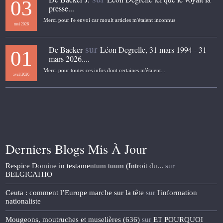
03
presse...
Merci pour l'e envoi car moult articles m'étaient inconnus
mai 2026
sur
De Backer
Léon Degrelle, 31 mars 1994 - 31
01
mars 2026....
Merci pour toutes ces infos dont certaines m'étaient...
avril 2026
Derniers Blogs Mis À Jour
Respice Domine in testamentum tuum (Introit du...
sur
BELGICATHO
Ceuta : comment l’Europe marche sur la tête
sur
l'information
nationaliste
Mougeons, moutruches et muselières (636)
sur
ET POURQUOI