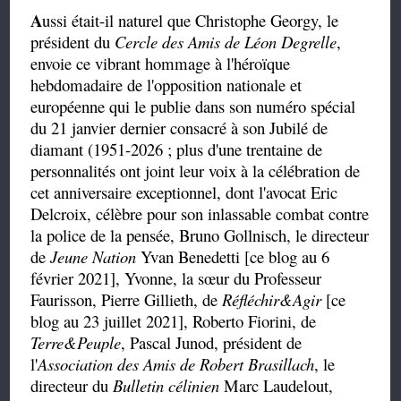
A
ussi était-il naturel que Christophe Georgy, le
président du
Cercle des Amis de Léon Degrelle
,
envoie ce vibrant hommage à l'héroïque
hebdomadaire de l'opposition nationale et
européenne qui le publie dans son numéro spécial
du 21 janvier dernier consacré à son Jubilé de
diamant (1951-2026 ; plus d'une trentaine de
personnalités ont joint leur voix à la célébration de
cet anniversaire exceptionnel, dont l'avocat Eric
Delcroix, célèbre pour son inlassable combat contre
la police de la pensée, Bruno Gollnisch, le directeur
de
Jeune Nation
Yvan Benedetti [ce blog au 6
février 2021], Yvonne, la sœur du Professeur
Faurisson, Pierre Gillieth, de
Réfléchir&Agir
[ce
blog au 23 juillet 2021], Roberto Fiorini, de
Terre&Peuple
, Pascal Junod, président de
l'
Association des Amis de Robert Brasillach
, le
directeur du
Bulletin célinien
Marc Laudelout,