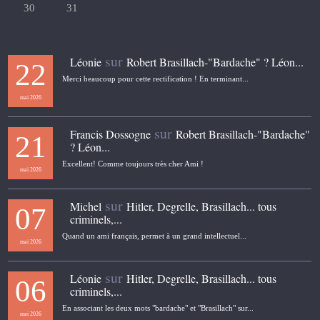
30
31
sur
Léonie
Robert Brasillach-"Bardache" ? Léon...
22
Merci beaucoup pour cette rectification ! En terminant...
mai 2026
sur
Francis Dossogne
Robert Brasillach-"Bardache"
21
? Léon...
Excellent! Comme toujours très cher Ami !
mai 2026
sur
Michel
Hitler, Degrelle, Brasillach... tous
07
criminels,...
Quand un ami français, permet à un grand intellectuel...
mai 2026
sur
Léonie
Hitler, Degrelle, Brasillach... tous
06
criminels,...
En associant les deux mots "bardache" et "Brasillach" sur...
mai 2026