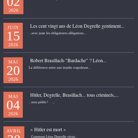
02
2026
Les cent vingt ans de Léon Degrelle gentiment...
JUIN
15
...avec juste les obligatoires allégations...
2026
Robert Brasillach-"Bardache" ? Léon...
MAI
20
La différence entre une insulte crapuleuse...
2026
Hitler, Degrelle, Brasillach... tous criminels,...
MAI
04
...tous pédés ! ...
2026
« Hitler est mort »
AVRIL
Comment Léon Degrelle vécut...