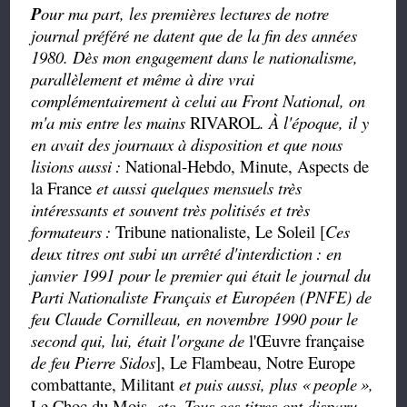
P
our ma part, les premières lectures de notre
journal préféré ne datent que de la fin des années
1980. Dès mon engagement dans le nationalisme,
parallèlement et même à dire vrai
complémentairement à celui au Front National, on
m'a mis entre les mains
RIVAROL
. À l'époque, il y
en avait des journaux à disposition et que nous
lisions aussi
:
National-Hebdo, Minute, Aspects de
la France
et aussi quelques mensuels très
intéressants et souvent très politisés et très
formateurs
:
Tribune nationaliste, Le Soleil [
Ces
deux titres ont subi un arrêté d'interdiction
: en
janvier 1991 pour le premier qui était le journal du
Parti Nationaliste Français et Européen (PNFE) de
feu Claude Cornilleau, en novembre 1990 pour le
second qui, lui, était l'organe de
l'Œuvre française
de feu Pierre Sidos
], Le Flambeau, Notre Europe
combattante, Militant
et puis aussi, plus «
people
»,
Le Choc du Mois,
etc. Tous ces titres ont disparu.