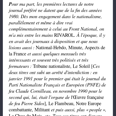
P
our ma part, les premières lectures de notre
journal préféré ne datent que de la fin des années
1980. Dès mon engagement dans le nationalisme,
parallèlement et même à dire vrai
complémentairement à celui au Front National, on
m'a mis entre les mains
RIVAROL
. À l'époque, il y
en avait des journaux à disposition et que nous
lisions aussi
:
National-Hebdo, Minute, Aspects de
la France
et aussi quelques mensuels très
intéressants et souvent très politisés et très
formateurs
:
Tribune nationaliste, Le Soleil [
Ces
deux titres ont subi un arrêté d'interdiction
: en
janvier 1991 pour le premier qui était le journal du
Parti Nationaliste Français et Européen (PNFE) de
feu Claude Cornilleau, en novembre 1990 pour le
second qui, lui, était l'organe de
l'Œuvre française
de feu Pierre Sidos
], Le Flambeau, Notre Europe
combattante, Militant
et puis aussi, plus «
people
»,
Le Choc du Mois,
etc. Tous ces titres ont disparu.