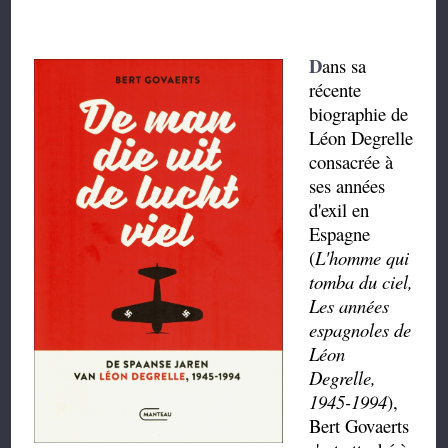
D
ans sa
récente
biographie de
Léon Degrelle
consacrée à
ses années
d'exil en
Espagne
(
L'homme qui
tomba du ciel,
Les années
espagnoles de
Léon
Degrelle,
1945-1994
),
Bert Govaerts