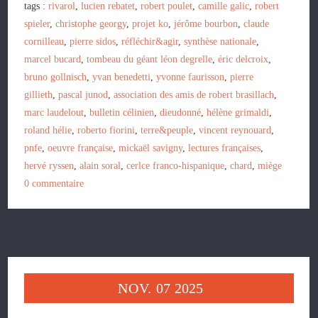
tags :
rivarol
,
lucien rebatet
,
robert poulet
,
camille galic
,
robert
spieler
,
christophe georgy
,
projet ko
,
jérôme bourbon
,
claude
cornilleau
,
pierre sidos
,
réfléchir&agir
,
synthèse nationale
,
marcel bucard
,
tombeau du géant léon degrelle
,
éric delcroix
,
bruno gollnisch
,
yvan benedetti
,
yvonne faurisson
,
pierre
gillieth
,
pascal junod
,
association des amis de robert brasillach
,
marc laudelout
,
bulletin célinien
,
dieudonné
,
hélène grimaldi
,
roland hélie
,
roberto fiorini
,
terre&peuple
,
vincent reynouard
,
pnfe
,
oeuvre française
,
mickaël savigny
,
lectures françaises
,
hervé ryssen
,
alain soral
,
cerlce franco-hispanique
,
chard
,
miège
0
commentaire
NOV.
07
2025