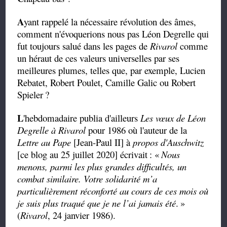
A
yant rappelé la nécessaire révolution des âmes,
comment n'évoquerions nous pas Léon Degrelle qui
fut toujours salué dans les pages de
Rivarol
comme
un héraut de ces valeurs universelles par ses
meilleures plumes, telles que, par exemple, Lucien
Rebatet, Robert Poulet, Camille Galic ou Robert
Spieler
?
L
'hebdomadaire publia d'ailleurs
Les vœux de Léon
Degrelle à Rivarol
pour 1986 où l'auteur de la
Lettre au Pape
[Jean-Paul II] à
propos d'Auschwitz
[ce blog au 25 juillet 2020] écrivait
: «
Nous
menons, parmi les plus grandes difficultés, un
combat similaire. Votre solidarité m’a
particulièrement réconforté au cours de ces mois où
je suis plus traqué que je ne l’ai jamais été
.
»
(
Rivarol
, 24 janvier 1986).