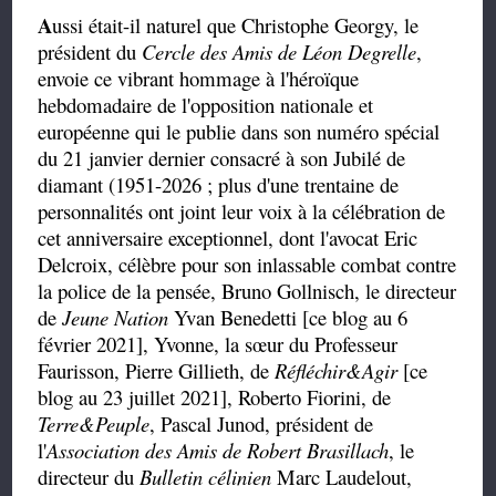
A
ussi était-il naturel que Christophe Georgy, le
président du
Cercle des Amis de Léon Degrelle
,
envoie ce vibrant hommage à l'héroïque
hebdomadaire de l'opposition nationale et
européenne qui le publie dans son numéro spécial
du 21 janvier dernier consacré à son Jubilé de
diamant (1951-2026 ; plus d'une trentaine de
personnalités ont joint leur voix à la célébration de
cet anniversaire exceptionnel, dont l'avocat Eric
Delcroix, célèbre pour son inlassable combat contre
la police de la pensée, Bruno Gollnisch, le directeur
de
Jeune Nation
Yvan Benedetti [ce blog au 6
février 2021], Yvonne, la sœur du Professeur
Faurisson, Pierre Gillieth, de
Réfléchir&Agir
[ce
blog au 23 juillet 2021], Roberto Fiorini, de
Terre&Peuple
, Pascal Junod, président de
l'
Association des Amis de Robert Brasillach
, le
directeur du
Bulletin célinien
Marc Laudelout,