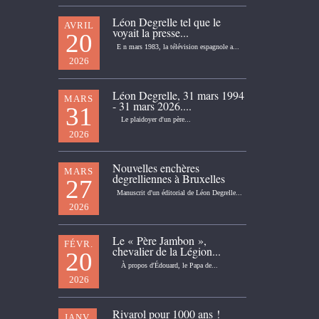
Léon Degrelle tel que le
AVRIL
voyait la presse...
20
E n mars 1983, la télévision espagnole a...
2026
Léon Degrelle, 31 mars 1994
MARS
- 31 mars 2026....
31
Le plaidoyer d'un père...
2026
Nouvelles enchères
MARS
degrelliennes à Bruxelles
27
Manuscrit d'un éditorial de Léon Degrelle...
2026
Le « Père Jambon »,
FÉVR.
chevalier de la Légion...
20
À propos d'Édouard, le Papa de...
2026
Rivarol pour 1000 ans !
JANV.