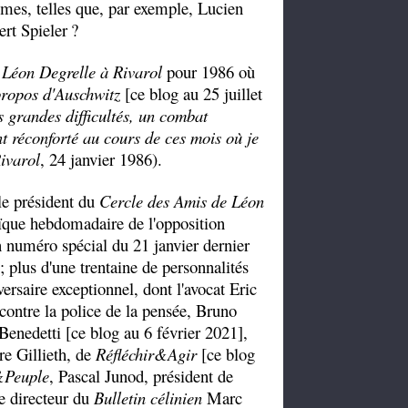
umes, telles que, par exemple, Lucien
rt Spieler
?
 Léon Degrelle à Rivarol
pour 1986 où
ropos d'Auschwitz
[ce blog au 25 juillet
 grandes difficultés, un combat
nt réconforté au cours de ces mois où je
ivarol
, 24 janvier 1986).
 le président du
Cercle des Amis de Léon
ïque hebdomadaire de l'opposition
n numéro spécial du 21 janvier dernier
 plus d'une trentaine de personnalités
versaire exceptionnel, dont l'avocat Eric
contre la police de la pensée, Bruno
enedetti [ce blog au 6 février 2021],
re Gillieth, de
Réfléchir&Agir
[ce blog
&Peuple
, Pascal Junod, président de
le directeur du
Bulletin célinien
Marc