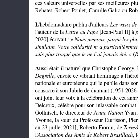
ces valeurs universelles par ses meilleures pl
Rebatet, Robert Poulet, Camille Galic ou Robe
L
'hebdomadaire publia d'ailleurs
Les vœux de
l'auteur de la
Lettre au Pape
[Jean-Paul II] à
p
2020] écrivait
: «
Nous menons, parmi les plus
similaire. Votre solidarité m’a particulièreme
suis plus traqué que je ne l’ai jamais été
.
» (
R
A
ussi était-il naturel que Christophe Georgy,
Degrelle
, envoie ce vibrant hommage à l'héro
nationale et européenne qui le publie dans so
consacré à son Jubilé de diamant (1951-2026 ;
ont joint leur voix à la célébration de cet anni
Delcroix, célèbre pour son inlassable combat 
Gollnisch, le directeur de
Jeune Nation
Yvan B
Yvonne, la sœur du Professeur Faurisson, Pier
au 23 juillet 2021], Roberto Fiorini, de
Terre
l'
Association des Amis de Robert Brasillach
, 