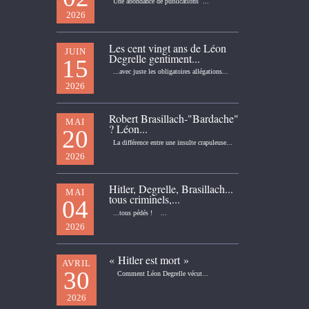
Une abondance de publications ...
2026
Les cent vingt ans de Léon
JUIN
Degrelle gentiment...
15
...avec juste les obligatoires allégations...
2026
Robert Brasillach-"Bardache"
MAI
? Léon...
20
La différence entre une insulte crapuleuse...
2026
Hitler, Degrelle, Brasillach...
MAI
tous criminels,...
04
...tous pédés ! ...
2026
« Hitler est mort »
AVRIL
30
Comment Léon Degrelle vécut...
2026