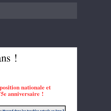
ns !
osition nationale et
75e anniversaire !