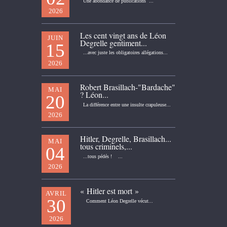
Une abondance de publications ...
2026
Les cent vingt ans de Léon
JUIN
Degrelle gentiment...
15
...avec juste les obligatoires allégations...
2026
Robert Brasillach-"Bardache"
MAI
? Léon...
20
La différence entre une insulte crapuleuse...
2026
Hitler, Degrelle, Brasillach...
MAI
tous criminels,...
04
...tous pédés ! ...
2026
« Hitler est mort »
AVRIL
30
Comment Léon Degrelle vécut...
2026