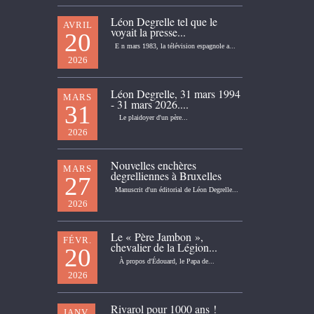
Léon Degrelle tel que le
AVRIL
voyait la presse...
20
E n mars 1983, la télévision espagnole a...
2026
Léon Degrelle, 31 mars 1994
MARS
- 31 mars 2026....
31
Le plaidoyer d'un père...
2026
Nouvelles enchères
MARS
degrelliennes à Bruxelles
27
Manuscrit d'un éditorial de Léon Degrelle...
2026
Le « Père Jambon »,
FÉVR.
chevalier de la Légion...
20
À propos d'Édouard, le Papa de...
2026
Rivarol pour 1000 ans !
JANV.