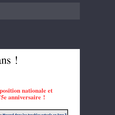
ns !
osition nationale et
75e anniversaire !