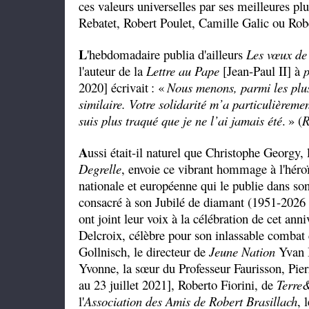
ces valeurs universelles par ses meilleures pl
Rebatet, Robert Poulet, Camille Galic ou Robe
L
'hebdomadaire publia d'ailleurs
Les vœux de
l'auteur de la
Lettre au Pape
[Jean-Paul II] à
p
2020] écrivait
: «
Nous menons, parmi les plus
similaire. Votre solidarité m’a particulièreme
suis plus traqué que je ne l’ai jamais été
.
» (
R
A
ussi était-il naturel que Christophe Georgy,
Degrelle
, envoie ce vibrant hommage à l'héro
nationale et européenne qui le publie dans so
consacré à son Jubilé de diamant (1951-2026 ;
ont joint leur voix à la célébration de cet anni
Delcroix, célèbre pour son inlassable combat 
Gollnisch, le directeur de
Jeune Nation
Yvan B
Yvonne, la sœur du Professeur Faurisson, Pier
au 23 juillet 2021], Roberto Fiorini, de
Terre
l'
Association des Amis de Robert Brasillach
, 