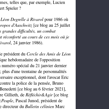
umes, telles que, par exemple, Lucien
rt Spieler
?
 Léon Degrelle à Rivarol
pour 1986 où
ropos d'Auschwitz
[ce blog au 25 juillet
 grandes difficultés, un combat
nt réconforté au cours de ces mois où je
ivarol
, 24 janvier 1986).
 le président du
Cercle des Amis de Léon
ïque hebdomadaire de l'opposition
n numéro spécial du 21 janvier dernier
 plus d'une trentaine de personnalités
versaire exceptionnel, dont l'avocat Eric
contre la police de la pensée, Bruno
enedetti [ce blog au 6 février 2021],
re Gillieth, de
Réfléchir&Agir
[ce blog
&Peuple
, Pascal Junod, président de
le directeur du
Bulletin célinien
Marc