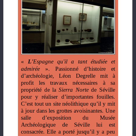
«
L'
Espagne qu'il a tant étudiée et
admirée
».
Passionné d’histoire et
d’archéologie, Léon Degrelle mit à
profit les travaux nécessaires à sa
propriété de la
Sierra Norte
de Séville
pour y réaliser d’importantes fouilles.
C’est tout un site néolithique qu’il y mit
à jour dans les grottes avoisinantes. Une
salle d’exposition du Musée
Archéologique de Séville lui est
consacrée. Elle a porté jusqu’il y a peu