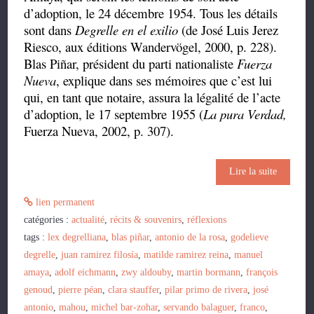
d’adoption, le 24 décembre 1954. Tous les détails
sont dans
Degrelle en el exilio
(de José Luis Jerez
Riesco, aux éditions Wandervögel, 2000, p. 228).
Blas Piñar, président du parti nationaliste
Fuerza
Nueva
, explique dans ses mémoires que c’est lui
qui, en tant que notaire, assura la légalité de l’acte
d’adoption, le 17 septembre 1955 (
La pura Verdad,
Fuerza Nueva, 2002, p. 307).
Lire la suite
lien permanent
catégories :
actualité
,
récits & souvenirs
,
réflexions
tags :
lex degrelliana
,
blas piñar
,
antonio de la rosa
,
godelieve
degrelle
,
juan ramirez filosía
,
matilde ramirez reina
,
manuel
amaya
,
adolf eichmann
,
zwy aldouby
,
martin bormann
,
françois
genoud
,
pierre péan
,
clara stauffer
,
pilar primo de rivera
,
josé
antonio
,
mahou
,
michel bar-zohar
,
servando balaguer
,
franco
,