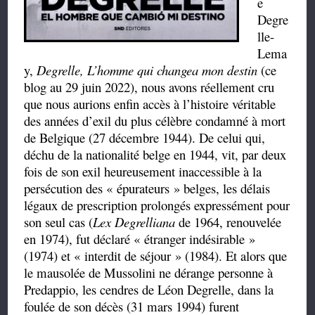
e
Degre
lle-
Lema
y,
Degrelle, L’homme qui changea mon destin
(ce
blog au 29 juin 2022), nous avons réellement cru
que nous aurions enfin accès à l’histoire véritable
des années d’exil du plus célèbre condamné à mort
de Belgique (27 décembre 1944). De celui qui,
déchu de la nationalité belge en 1944, vit, par deux
fois de son exil heureusement inaccessible à la
persécution des « épurateurs » belges, les délais
légaux de prescription prolongés expressément pour
son seul cas (
Lex Degrelliana
de 1964, renouvelée
en 1974), fut déclaré « étranger indésirable »
(1974) et « interdit de séjour » (1984). Et alors que
le mausolée de Mussolini ne dérange personne à
Predappio, les cendres de Léon Degrelle, dans la
foulée de son décès (31 mars 1994) furent