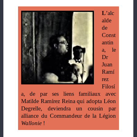
L
’alc
alde
de
Const
antin
a, le
Dr
Juan
Ramí
rez
Filosí
a, de par ses liens familiaux avec
Matilde Ramírez Reina qui adopta Léon
Degrelle, deviendra un cousin par
alliance du Commandeur de la Légion
Wallonie
!