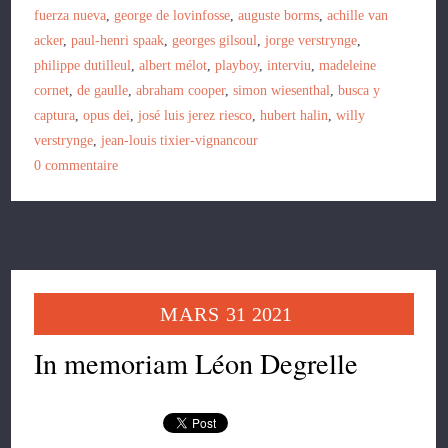
fuerza nueva
,
george de lovinfosse
,
auguste borms
,
achille van
acker
,
paul-henri spaak
,
georges gilsoul
,
jorge verstrynge
,
philippe dutilleul
,
albert mélot
,
playboy
,
interviu
,
madeleine
cornet
,
de gaulle
,
abraham cooper
,
simon wiesenthal
,
busca y
captura
,
opus dei
,
josé luis jerez riesco
,
hubert halin
,
willy
verstrynge
,
jean-louis tixier-vignancour
0
commentaire
MARS
31
2021
In memoriam Léon Degrelle