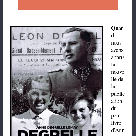
…
Q
uan
d
nous
avons
appris
la
nouve
lle de
la
public
ation
du
petit
livre
d’Ann