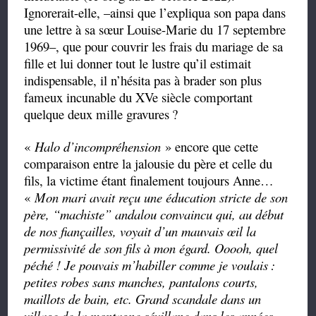
Ignorerait-elle, –ainsi que l’expliqua son papa dans
une lettre à sa sœur Louise-Marie du 17 septembre
1969–, que pour couvrir les frais du mariage de sa
fille et lui donner tout le lustre qu’il estimait
indispensable, il n’hésita pas à brader son plus
fameux incunable du XVe siècle comportant
quelque deux mille gravures
?
«
Halo d’incompréhension
» encore que cette
comparaison entre la jalousie du père et celle du
fils, la victime étant finalement toujours Anne…
«
Mon mari avait reçu une éducation stricte de son
père,
“
machiste
”
andalou convaincu qui, au début
de nos fiançailles, voyait d’un mauvais œil la
permissivité de son fils à mon égard. Ooooh, quel
péché ! Je pouvais m’habiller comme je voulais
:
petites robes sans manches, pantalons courts,
maillots de bain, etc. Grand scandale dans un
village de la montagne sévillane dans les années