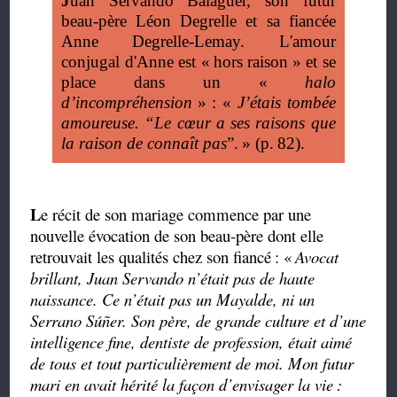
J
uan Servando Balaguer, son futur
beau-père Léon Degrelle et sa fiancée
Anne Degrelle-Lemay. L'amour
conjugal d'Anne est «
hors raison
» et se
place dans un «
halo
d’incompréhension
»
: «
J’étais tombée
amoureuse.
“
Le cœur a ses raisons que
la raison de connaît pas
”
.
» (p.
82).
L
e récit de son mariage commence par une
nouvelle évocation de son beau-père dont elle
retrouvait les qualités chez son fiancé
: «
Avocat
brillant, Juan Servando n’était pas de haute
naissance. Ce n’était pas un Mayalde, ni un
Serrano Súñer. Son père, de grande culture et d’une
intelligence fine, dentiste de profession, était aimé
de tous et tout particulièrement de moi. Mon futur
mari en avait hérité la façon d’envisager la vie
: