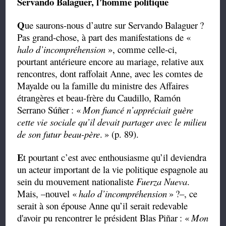
Servando Balaguer, l’homme politique
Q
ue saurons-nous d’autre sur Servando Balaguer
?
Pas grand-chose, à part des manifestations de «
halo d’incompréhension
», comme celle-ci,
pourtant antérieure encore au mariage, relative aux
rencontres, dont raffolait Anne, avec les comtes de
Mayalde ou la famille du ministre des Affaires
étrangères et beau-frère du Caudillo, Ramón
Serrano Súñer
: «
Mon fiancé n’appréciait guère
cette vie sociale qu’il devait partager avec le milieu
de son futur beau-père
.
» (p. 89).
E
t pourtant c’est avec enthousiasme qu’il deviendra
un acteur important de la vie politique espagnole au
sein du mouvement nationaliste
Fuerza Nueva
.
Mais, –nouvel «
halo d’incompréhension
»
?–, ce
serait à son épouse Anne qu’il serait redevable
d'avoir pu rencontrer le président Blas Piñar
: «
Mon