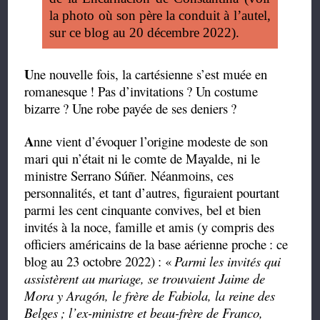
la photo où son père la conduit à l’autel,
sur ce blog au 20 décembre 2022).
U
ne nouvelle fois, la cartésienne s’est muée en
romanesque
!
Pas d’invitations
? Un costume
bizarre
? Une robe payée de ses deniers
?
A
nne vient d’évoquer l’origine modeste de son
mari qui n’était ni le comte de Mayalde, ni le
ministre Serrano Súñer. Néanmoins, ces
personnalités, et tant d’autres, figuraient pourtant
parmi les cent cinquante convives, bel et bien
invités à la noce, famille et amis (y compris des
officiers américains de la base aérienne proche
: ce
blog au 23 octobre 2022)
: «
Parmi les
invités qui
assistèrent au mariage, se trouvaient Jaime de
Mora y Aragón, le frère de Fabiola, la reine des
Belges
; l’ex-ministre et beau-frère de Franco,