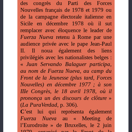
des congrès du Parti des Forces
Nouvelles français de 1978 et 1979 ou
de la campagne électorale italienne en
Sicile en décembre 1978 où il sut
remplacer avec éloquence le leader de
Fuerza Nueva
retenu à Rome par une
audience privée avec le pape Jean-Paul
II. Il noua également des liens
privilégiés avec les nationalistes belges
:
«
Juan Servando Balaguer participa,
au nom de Fuerza Nueva, au camp du
Front de la Jeunesse (plus tard, Forces
Nouvelles) en décembre 1977
; à son
IIIe Congrès, le 18 avril 1978, où il
prononça un des discours de clôture
»
(
La PuraVerdad
, p. 306).
C
’est lui qui représenta également
Fuerza Nueva
au «
Meeting de
l’Eurodroite
» de Bruxelles, le 2 juin
1979, organisé par le Front de la