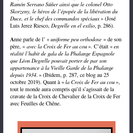
Ramón Serrano Súñer ainsi que le colonel Otto
Skorzeny, le héros de l’épopée de la libération du
Duce, et le chef des commandos spéciaux
» (José
Luis Jerez Riesco,
Degrelle en el exilio
, p.
286).
A
nne parle de l’ «
uniforme peu orthodoxe
» de son
père, «
avec la Croix de Fer au cou
». C’était «
en
réalité l’habit de gala de la Phalange Espagnole
que Léon Degrelle pouvait porter de par son
appartenance à la Vieille Garde de la Phalange
depuis 1934
.
» (Ibidem, p. 287, ce blog au 25
octobre 2019). Quant à «
la Croix de Fer au cou
»,
tout le monde aura compris qu’il s’agissait de la
cravate de la Croix de Chevalier de la Croix de Fer
avec Feuilles de Chêne.