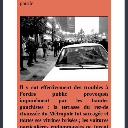
parole.
Il y eut effectivement des troubles à
l’ordre public provoqués
impunément par les bandes
gauchistes
: la terrasse du rez-de
chaussée du Métropole fut saccagée et
toutes ses vitrines brisées
; les voitures
particulières endommagées ne furent