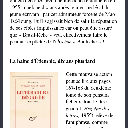
ont été décernés avec une méchanceté délibérée en
1955 –quelque dix ans après le meurtre légal du
jeune écrivain– par cet admirateur forcené de Mao
Tsé-Toung. Et il s'agissait bien de salir la réputation
de ses cibles impuissantes car on peut être assuré
que « Brasil-lèche » veut effectivement faire le
pendant explicite de l'
obscène
« Bardache » !
La haine d'Étiemble, dix ans plus tard
C
ette mauvaise action
peut se lire aux pages
167-168 du deuxième
tome de son pensum
fielleux dont le titre
général (
Hygiène des
lettres,
1955
) relève de
l'antiphrase, comme