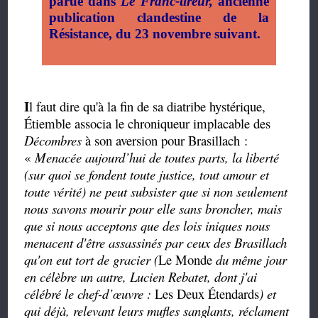
parue dans
Le Franc-tireur,
ancienne
publication clandestine de la
Résistance, du 23 novembre suivant.
I
l faut dire qu'à la fin de sa diatribe hystérique,
Étiemble associa le chroniqueur implacable des
Décombres
à son aversion pour Brasillach :
«
Menacée aujourd’hui de toutes parts, la liberté
(sur quoi se fondent toute justice, tout amour et
toute vérité) ne peut subsister que si non seulement
nous savons mourir pour elle sans broncher, mais
que si nous acceptons que des lois iniques nous
menacent d'être assassinés par ceux des Brasillach
qu'on eut tort de gracier (
Le Monde
du même jour
en célèbre un autre, Lucien Rebatet, dont j'ai
célébré le chef-d’œuvre :
Les Deux Étendards
) et
qui déjà, relevant leurs mufles sanglants, réclament