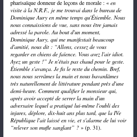
pharisaïque donneur de leçons de morale : «
en
visite à la N.R.F., je me trouvai dans le bureau de
Dominique Aury en même temps qu'Étiemble. Nous
nous connaissions de vue, sans nous être jamais
adressé la parole. Au bout d'un moment,
Dominique Aury, qui me manifestait beaucoup
d'amitié, nous dit :
“
Allons, cessez de vous
regarder en chiens de faïence. Vous avez l'air idiot.
Ayez un geste !
”
Je n'étais pas chaud pour le geste.
Étiemble s'avança. Je fis le reste du chemin. Bref,
nous nous serrâmes la main et nous bavardâmes
très naturellement de littérature pendant près d'une
demi-heure. Comment qualifier le monsieur qui,
après avoir accepté de serrer la main d'un
adversaire lequel a pratiqué lui-même l'oubli des
injures, déplore, dix-huit ans plus tard, que la IVe
République l'ait laissé en vie, et s'alarme de lui voir
“
relever son mufle sanglant
”
?
» (p. 31).