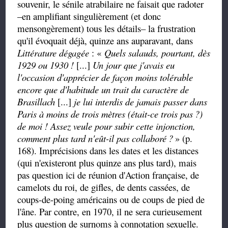
souvenir, le sénile atrabilaire ne faisait que radoter
–
en amplifiant singulièrement (et donc
mensongèrement) tous les détails
–
la frustration
qu'il évoquait déjà, quinze ans auparavant, dans
Littérature dégagée
:
«
Quels salauds, pourtant, dès
1929 ou 1930 !
[...]
Un jour que j'avais eu
l'occasion d'apprécier de façon moins tolérable
encore que d'habitude un trait du caractère de
Brasillach
[...]
je lui interdis de jamais passer dans
Paris à moins de trois mètres (était-ce trois pas
?)
de moi ! Assez veule pour subir cette injonction,
comment plus tard n'eût-il pas collaboré
?
» (p.
168). Imprécisions dans les dates et les distances
(qui n'existeront plus quinze ans plus tard), mais
pas question ici de réunion d'Action française, de
camelots du roi, de gifles, de dents cassées, de
coups-de-poing américains ou de coups de pied de
l'âne. Par contre, en 1970, il ne sera curieusement
plus question de surnoms à connotation sexuelle.