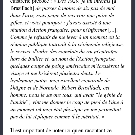
cuistrerie précoce : «
Dès 1929, je lui interdis
[à
Brasillach]
de passer à moins de six pas de moi
dans Paris, sous peine de recevoir une paire de
gifles, et voici pourquoi : j'avais assisté à une
réunion d'Action française, pour m'informer
[...].
Comme je refusais de me lever à un moment où la
réunion publique tournait à la cérémonie religieuse,
le service d'ordre des camelots du roi m'entraîna
hors de Bullier et, au nom de l'Action française,
quelques coups de poing américains
m'écrasèrent le
visage et me brisèrent plusieurs dents. Le
lendemain matin, mon excellent camarade de
khâgne et de Normale, Robert Brasillach, cet
homme, nous le savons tous, qui avait
“
le génie de
l'amitié
”
, vint me donner le coup de pied de l'âne à
un moment où mon état physique ne me permettait
pas de lui répliquer comme il le méritait
. »
I
l est important de noter
ici
qu'en racontant ce