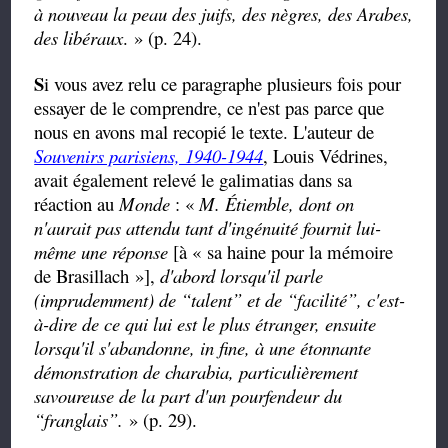
à nouveau la peau des juifs, des nègres, des Arabes,
des libéraux
. » (p. 24).
S
i vous avez relu ce paragraphe plusieurs fois pour
essayer de le comprendre, ce n'est pas parce que
nous en avons mal recopié le texte. L'auteur de
Souvenirs parisiens, 1940-1944
, Louis Védrines,
avait également relevé le galimatias dans sa
réaction au
Monde
: «
M. Étiemble, dont on
n'aurait pas attendu tant d'ingénuité fournit lui-
même une réponse
[à « sa haine pour la mémoire
de Brasillach »],
d'abord lorsqu'il parle
(imprudemment) de
“
talent
”
et de
“
facilité
”
, c'est-
à-dire de ce qui lui est le plus étranger, ensuite
lorsqu'il s'abandonne, in fine, à une étonnante
démonstration de charabia, particulièrement
savoureuse de la part d'un pourfendeur du
“
franglais
”
.
» (p. 29).