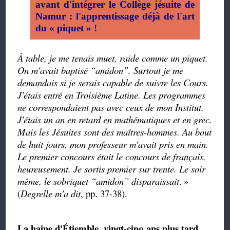
avant d'intégrer le Collège jésuite de
Namur : l'apprentissage déjà de l'art
du « piquet » !
À table, je me tenais muet, raide comme un piquet.
On m'avait baptisé
“amidon”.
Surtout je me
demandais si je serais capable de suivre les Cours.
J'étais entré en Troisième Latine. Les programmes
ne correspondaient pas avec ceux de mon Institut.
J'étais un an en retard en mathématiques et en grec.
Mais les Jésuites sont des maîtres-hommes. Au bout
de huit jours, mon professeur m'avait pris en main.
Le premier concours était le concours de français,
heureusement. Je sortis premier sur trente. Le soir
même, le sobriquet
“
amidon
”
disparaissait
.
»
(
Degrelle m'a dit
, pp. 37-38).
La haine d'Étiemble, vingt-cinq ans plus tard