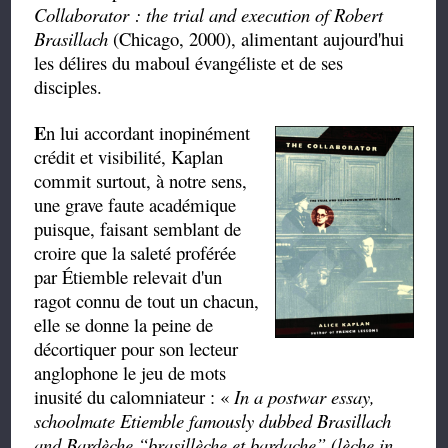
Collaborator : the trial and execution of Robert
Brasillach
(Chicago, 2000), alimentant aujourd'hui
les délires du maboul évangéliste et de ses
disciples.
E
n lui accordant inopinément
crédit et visibilité, Kaplan
commit surtout, à notre sens,
une grave faute académique
puisque, faisant semblant de
croire que la saleté proférée
par Étiemble relevait d'un
ragot connu de tout un chacun,
elle se donne la peine de
décortiquer pour son lecteur
anglophone le jeu de mots
inusité du calomniateur : «
In a postwar essay,
schoolmate Etiemble famously dubbed
Brasillach
and
Bardèche
“
brasillèche
et
bardache
”
(lèche in