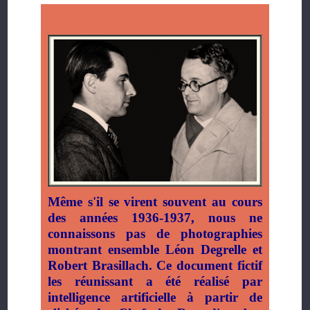
Même s'il se virent souvent au cours
des années 1936-1937, nous ne
connaissons pas de photographies
montrant ensemble Léon Degrelle et
Robert Brasillach. Ce document fictif
les réunissant a été réalisé par
intelligence artificielle à partir de