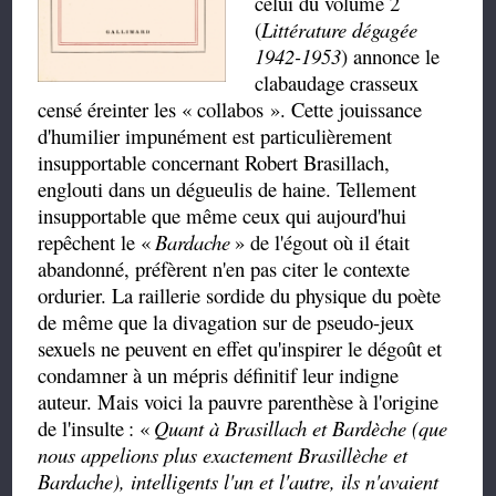
celui du volume 2
(
Littérature dégagée
1942-1953
) annonce le
clabaudage crasseux
censé éreinter les
«
collabos
»
. Cette jouissance
d'humilier impunément est particulièrement
insupportable concernant Robert Brasillach,
englouti dans un dégueulis de haine. Tellement
insupportable que même ceux qui aujourd'hui
repêchent le
«
Bardache
»
de l'égout où il était
abandonné, préfèrent n'en pas citer le contexte
ordurier. La raillerie sordide du physique du poète
de même que la divagation sur de pseudo-jeux
sexuels ne peuvent en effet qu'inspirer le dégoût et
condamner à un mépris définitif leur indigne
auteur. Mais voici la pauvre parenthèse à l'origine
de l'insulte
:
«
Quant à Brasillach et Bardèche (que
nous appelions plus exactement Brasillèche et
Bardache), intelligents l'un et l'autre, ils n'avaient