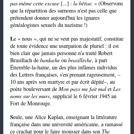
pas même cette excuse
[...]
: la bêtise.
» (Observons
que la répartition des surnoms n'est pas celle que
prétendent donner aujourd'hui les ignares
généalogistes sexuels du nazisme
!)
L
e
«
nous
», qui
ne se veut pas majestatif, constitue
de toute évidence une usurpation de pluriel : il est
bien clair que jamais personne n'a traité Robert
Brasillach de
bardache
ou
brasillèche
,
à part
Étiemble-la-haine,
un des plus infâmes individus
des Lettres françaises, s'en prenant rageusement,
–
10 ans après son martyre et
par écrit dépité
–
, au
poète bouleversant de
Mon pays me fait mal
et
Les
noms sur les murs
, supplicié le 6 février 1945 au
Fort de Monrouge.
S
eule, une Alice Kaplan, enseignant la littérature
française dans une université américaine, a ramassé
ce crachat pour le faire mousser dans son
The