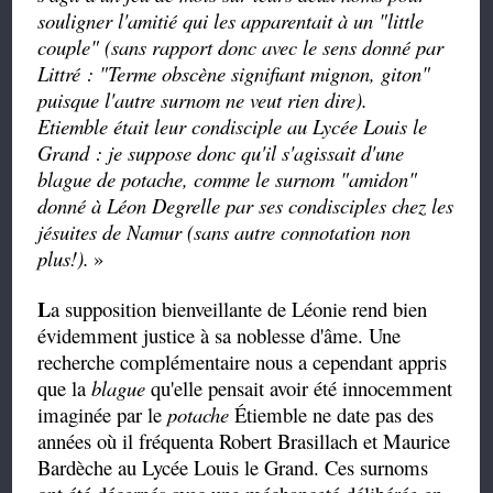
souligner l'amitié qui les apparentait à un "little
couple" (sans rapport donc avec le sens donné par
Littré : "Terme obscène signifiant mignon, giton"
puisque l'autre surnom ne veut rien dire).
Etiemble était leur condisciple au Lycée Louis le
Grand : je suppose donc qu'il s'agissait d'une
blague de potache, comme le surnom "amidon"
donné à Léon Degrelle par ses condisciples chez les
jésuites de Namur (sans autre connotation non
plus!).
»
L
a
supposition bienveillante de Léonie rend bien
évidemment justice à sa noblesse d'âme. Une
recherche complémentaire nous a cependant appris
que la
blague
qu'elle pensait avoir été innocemment
imaginée par le
potache
Étiemble ne date pas des
années où il fréquenta Robert Brasillach et Maurice
Bardèche au Lycée Louis le Grand. Ces surnoms