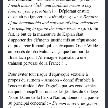
French means "lick" and
bardache
means a boy
lover or young prostitute)
». Déplorant ensuite
qu'on ait pu ignorer ce « témoignage » : «
Because
of the homophobia and sarcasm of these references,
it is tempting to ignore the entire issue.
» (p. 7). En
fait, le but de la manœuvre de Kaplan était
d'apporter des éléments justificatifs au réquisitoire
du procureur Reboul qui, en évoquant Oscar Wilde
au procès de l'écrivain, avança que l'amour de
Brasillach pour l'Allemagne équivalait à une
trahison perverse de la France !...
P
our éviter tout risque d'équivoque sexuelle à
propos du surnom «
Amidon
» donné d'emblée à
l'encore timide Léon Degrelle par ses condisciples
narquois lorsqu'il entra chez les jésuites du Collège
Notre-Dame de la Paix à Namur, donnons la parole
au principal concerné
: «
De mon univers de gamin