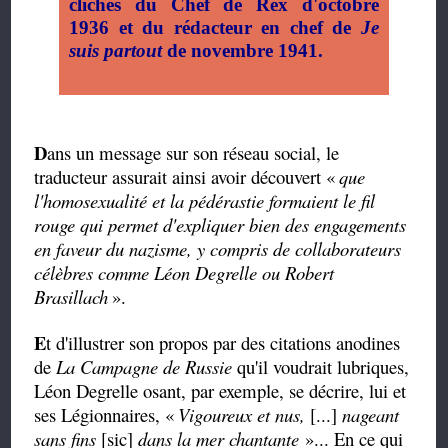
clichés du Chef de Rex d'octobre
1936 et du rédacteur en chef de
Je
suis partout
de novembre 1941.
D
ans un message sur son réseau social, le
traducteur assurait ainsi avoir découvert «
que
l'homosexualité et la pédérastie formaient le fil
rouge qui permet d'expliquer bien des engagements
en faveur du nazisme, y compris de collaborateurs
célèbres comme Léon Degrelle ou Robert
Brasillach
».
E
t d'illustrer son propos par des citations anodines
de
La Campagne de Russie
qu'il voudrait lubriques,
Léon Degrelle osant, par exemple, se décrire, lui et
ses Légionnaires, «
Vigoureux et nus,
[...]
nageant
sans fins
[sic]
dans la mer chantante
»... En ce qui