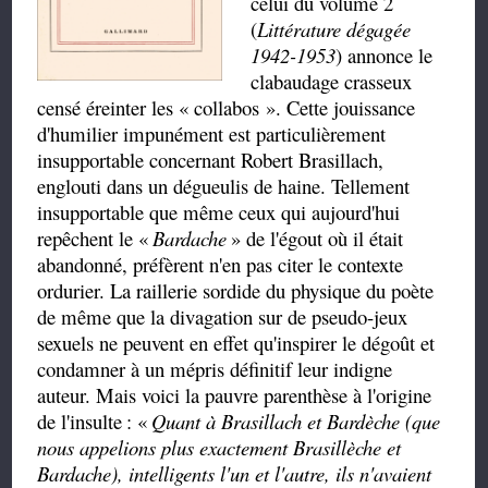
celui du volume 2
(
Littérature dégagée
1942-1953
) annonce le
clabaudage crasseux
censé éreinter les
«
collabos
»
. Cette jouissance
d'humilier impunément est particulièrement
insupportable concernant Robert Brasillach,
englouti dans un dégueulis de haine. Tellement
insupportable que même ceux qui aujourd'hui
repêchent le
«
Bardache
»
de l'égout où il était
abandonné, préfèrent n'en pas citer le contexte
ordurier. La raillerie sordide du physique du poète
de même que la divagation sur de pseudo-jeux
sexuels ne peuvent en effet qu'inspirer le dégoût et
condamner à un mépris définitif leur indigne
auteur. Mais voici la pauvre parenthèse à l'origine
de l'insulte
:
«
Quant à Brasillach et Bardèche (que
nous appelions plus exactement Brasillèche et
Bardache), intelligents l'un et l'autre, ils n'avaient