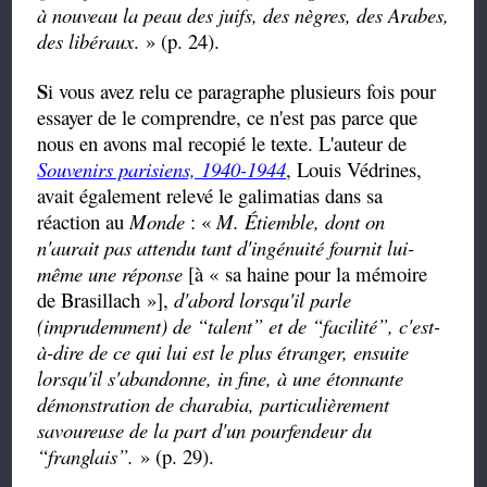
à nouveau la peau des juifs, des nègres, des Arabes,
des libéraux
. » (p. 24).
S
i vous avez relu ce paragraphe plusieurs fois pour
essayer de le comprendre, ce n'est pas parce que
nous en avons mal recopié le texte. L'auteur de
Souvenirs parisiens, 1940-1944
, Louis Védrines,
avait également relevé le galimatias dans sa
réaction au
Monde
: «
M. Étiemble, dont on
n'aurait pas attendu tant d'ingénuité fournit lui-
même une réponse
[à « sa haine pour la mémoire
de Brasillach »],
d'abord lorsqu'il parle
(imprudemment) de
“
talent
”
et de
“
facilité
”
, c'est-
à-dire de ce qui lui est le plus étranger, ensuite
lorsqu'il s'abandonne, in fine, à une étonnante
démonstration de charabia, particulièrement
savoureuse de la part d'un pourfendeur du
“
franglais
”
.
» (p. 29).