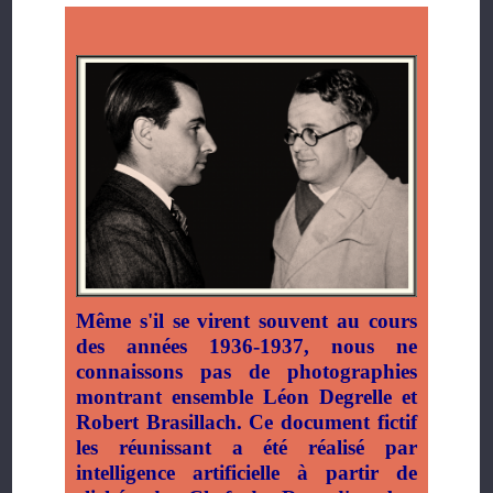
Même s'il se virent souvent au cours
des années 1936-1937, nous ne
connaissons pas de photographies
montrant ensemble Léon Degrelle et
Robert Brasillach. Ce document fictif
les réunissant a été réalisé par
intelligence artificielle à partir de