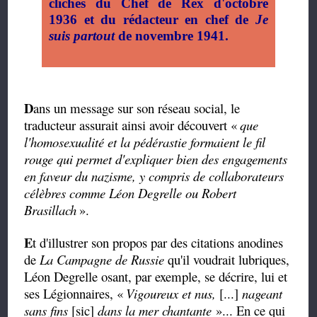
clichés du Chef de Rex d'octobre
1936 et du rédacteur en chef de
Je
suis partout
de novembre 1941.
D
ans un message sur son réseau social, le
traducteur assurait ainsi avoir découvert «
que
l'homosexualité et la pédérastie formaient le fil
rouge qui permet d'expliquer bien des engagements
en faveur du nazisme, y compris de collaborateurs
célèbres comme Léon Degrelle ou Robert
Brasillach
».
E
t d'illustrer son propos par des citations anodines
de
La Campagne de Russie
qu'il voudrait lubriques,
Léon Degrelle osant, par exemple, se décrire, lui et
ses Légionnaires, «
Vigoureux et nus,
[...]
nageant
sans fins
[sic]
dans la mer chantante
»... En ce qui