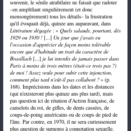
souvenir, le sénile atrabilaire ne faisait que radoter
–
en amplifiant singulièrement (et donc
mensongèrement) tous les détails
–
la frustration
qu'il évoquait déjà, quinze ans auparavant, dans
Littérature dégagée
:
«
Quels salauds, pourtant, dès
1929 ou 1930 !
[...]
Un jour que j'avais eu
l'occasion d'apprécier de façon moins tolérable
encore que d'habitude un trait du caractère de
Brasillach
[...]
je lui interdis de jamais passer dans
Paris à moins de trois mètres (était-ce trois pas
?)
de moi ! Assez veule pour subir cette injonction,
comment plus tard n'eût-il pas collaboré
?
» (p.
168). Imprécisions dans les dates et les distances
(qui n'existeront plus quinze ans plus tard), mais
pas question ici de réunion d'Action française, de
camelots du roi, de gifles, de dents cassées, de
coups-de-poing américains ou de coups de pied de
l'âne. Par contre, en 1970, il ne sera curieusement
plus question de surnoms à connotation sexuelle.