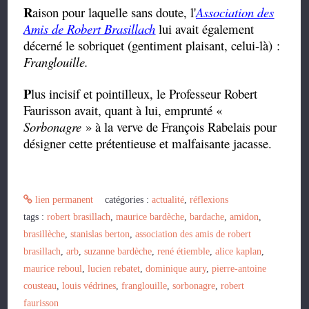
R
aison pour laquelle sans doute, l'
Association des
Amis de Robert Brasillach
lui avait également
décerné le sobriquet (gentiment plaisant, celui-là) :
Franglouille.
P
lus incisif et pointilleux, le Professeur Robert
Faurisson avait, quant à lui, emprunté «
Sorbonagre
» à la verve de François Rabelais pour
désigner cette
prétentieuse et malfaisante jacasse.
lien permanent
catégories :
actualité
,
réflexions
tags :
robert brasillach
,
maurice bardèche
,
bardache
,
amidon
,
brasillèche
,
stanislas berton
,
association des amis de robert
brasillach
,
arb
,
suzanne bardèche
,
rené étiemble
,
alice kaplan
,
maurice reboul
,
lucien rebatet
,
dominique aury
,
pierre-antoine
cousteau
,
louis védrines
,
franglouille
,
sorbonagre
,
robert
faurisson