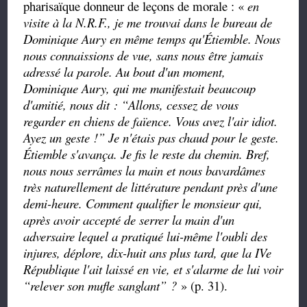
pharisaïque donneur de leçons de morale : «
en
visite à la N.R.F., je me trouvai dans le bureau de
Dominique Aury en même temps qu'Étiemble. Nous
nous connaissions de vue, sans nous être jamais
adressé la parole. Au bout d'un moment,
Dominique Aury, qui me manifestait beaucoup
d'amitié, nous dit :
“
Allons, cessez de vous
regarder en chiens de faïence. Vous avez l'air idiot.
Ayez un geste !
”
Je n'étais pas chaud pour le geste.
Étiemble s'avança. Je fis le reste du chemin. Bref,
nous nous serrâmes la main et nous bavardâmes
très naturellement de littérature pendant près d'une
demi-heure. Comment qualifier le monsieur qui,
après avoir accepté de serrer la main d'un
adversaire lequel a pratiqué lui-même l'oubli des
injures, déplore, dix-huit ans plus tard, que la IVe
République l'ait laissé en vie, et s'alarme de lui voir
“
relever son mufle sanglant
”
?
» (p. 31).