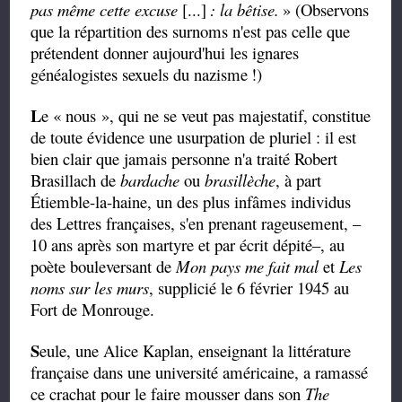
pas même cette excuse
[...]
: la bêtise.
» (Observons
que la répartition des surnoms n'est pas celle que
prétendent donner aujourd'hui les ignares
généalogistes sexuels du nazisme
!)
L
e
«
nous
», qui
ne se veut pas majestatif, constitue
de toute évidence une usurpation de pluriel : il est
bien clair que jamais personne n'a traité Robert
Brasillach de
bardache
ou
brasillèche
,
à part
Étiemble-la-haine,
un des plus infâmes individus
des Lettres françaises, s'en prenant rageusement,
–
10 ans après son martyre et
par écrit dépité
–
, au
poète bouleversant de
Mon pays me fait mal
et
Les
noms sur les murs
, supplicié le 6 février 1945 au
Fort de Monrouge.
S
eule, une Alice Kaplan, enseignant la littérature
française dans une université américaine, a ramassé
ce crachat pour le faire mousser dans son
The