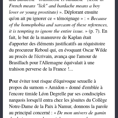
French means "lick" and
bardache
means a boy
lover or young prostitute)
». Déplorant ensuite
qu'on ait pu ignorer ce « témoignage » : «
Because
of the homophobia and sarcasm of these references,
it is tempting to ignore the entire issue.
» (p. 7). En
fait, le but de la manœuvre de Kaplan était
d'apporter des éléments justificatifs au réquisitoire
du procureur Reboul qui, en évoquant Oscar Wilde
au procès de l'écrivain, avança que l'amour de
Brasillach pour l'Allemagne équivalait à une
trahison perverse de la France !...
P
our éviter tout risque d'équivoque sexuelle à
propos du surnom «
Amidon
» donné d'emblée à
l'encore timide Léon Degrelle par ses condisciples
narquois lorsqu'il entra chez les jésuites du Collège
Notre-Dame de la Paix à Namur, donnons la parole
au principal concerné
: «
De mon univers de gamin