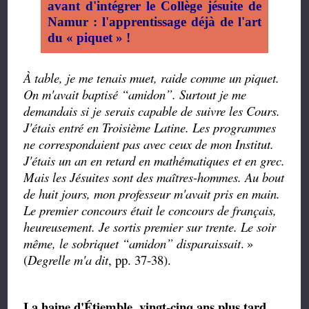
avant d'intégrer le Collège jésuite de
Namur : l'apprentissage déjà de l'art
du « piquet » !
À table, je me tenais muet, raide comme un piquet.
On m'avait baptisé
“amidon”.
Surtout je me
demandais si je serais capable de suivre les Cours.
J'étais entré en Troisième Latine. Les programmes
ne correspondaient pas avec ceux de mon Institut.
J'étais un an en retard en mathématiques et en grec.
Mais les Jésuites sont des maîtres-hommes. Au bout
de huit jours, mon professeur m'avait pris en main.
Le premier concours était le concours de français,
heureusement. Je sortis premier sur trente. Le soir
même, le sobriquet
“
amidon
”
disparaissait
.
»
(
Degrelle m'a dit
, pp. 37-38).
La haine d'Étiemble, vingt-cinq ans plus tard