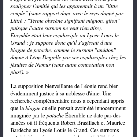
souligner l'amitié qui les apparentait à un "little
couple" (sans rapport donc avec le sens donné par
Littré : "Terme obscène signifiant mignon, giton"
puisque l'autre surnom ne veut rien dire).
Etiemble était leur condisciple au Lycée Louis le
Grand : je suppose donc qu'il s'agissait d'une
blague de potache, comme le surnom "amidon"
donné à Léon Degrelle par ses condisciples chez les
jésuites de Namur (sans autre connotation non
plus!).
»
L
a
supposition bienveillante de Léonie rend bien
évidemment justice à sa noblesse d'âme. Une
recherche complémentaire nous a cependant appris
que la
blague
qu'elle pensait avoir été innocemment
imaginée par le
potache
Étiemble ne date pas des
années où il fréquenta Robert Brasillach et Maurice
Bardèche au Lycée Louis le Grand. Ces surnoms