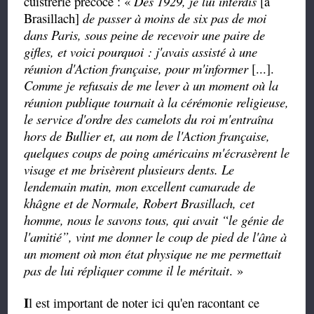
cuistrerie précoce : «
Dès 1929, je lui interdis
[à
Brasillach]
de passer à moins de six pas de moi
dans Paris, sous peine de recevoir une paire de
gifles, et voici pourquoi : j'avais assisté à une
réunion d'Action française, pour m'informer
[...].
Comme je refusais de me lever à un moment où la
réunion publique tournait à la cérémonie religieuse,
le service d'ordre des camelots du roi m'entraîna
hors de Bullier et, au nom de l'Action française,
quelques coups de poing américains
m'écrasèrent le
visage et me brisèrent plusieurs dents. Le
lendemain matin, mon excellent camarade de
khâgne et de Normale, Robert Brasillach, cet
homme, nous le savons tous, qui avait
“
le génie de
l'amitié
”
, vint me donner le coup de pied de l'âne à
un moment où mon état physique ne me permettait
pas de lui répliquer comme il le méritait
. »
I
l est important de noter
ici
qu'en racontant ce