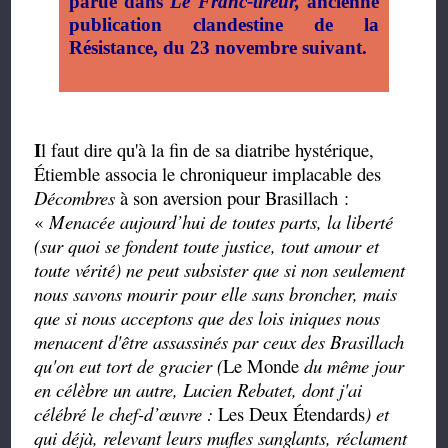
parue dans
Le Franc-tireur,
ancienne
publication clandestine de la
Résistance, du 23 novembre suivant.
I
l faut dire qu'à la fin de sa diatribe hystérique,
Étiemble associa le chroniqueur implacable des
Décombres
à son aversion pour Brasillach :
«
Menacée aujourd’hui de toutes parts, la liberté
(sur quoi se fondent toute justice, tout amour et
toute vérité) ne peut subsister que si non seulement
nous savons mourir pour elle sans broncher, mais
que si nous acceptons que des lois iniques nous
menacent d'être assassinés par ceux des Brasillach
qu'on eut tort de gracier (
Le Monde
du même jour
en célèbre un autre, Lucien Rebatet, dont j'ai
célébré le chef-d’œuvre :
Les Deux Étendards
) et
qui déjà, relevant leurs mufles sanglants, réclament