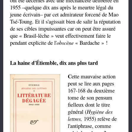
ont été décernés avec une méchanceté délibérée en
1955 –quelque dix ans après le meurtre légal du
jeune écrivain– par cet admirateur forcené de Mao
Tsé-Toung. Et il s'agissait bien de salir la réputation
de ses cibles impuissantes car on peut être assuré
que « Brasil-lèche » veut effectivement faire le
pendant explicite de l'
obscène
« Bardache » !
La haine d'Étiemble, dix ans plus tard
C
ette mauvaise action
peut se lire aux pages
167-168 du deuxième
tome de son pensum
fielleux dont le titre
général (
Hygiène des
lettres,
1955
) relève de
l'antiphrase, comme