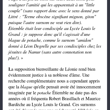
souligner l'amitié qui les apparentait à un "little
couple" (sans rapport donc avec le sens donné par
Littré : "Terme obscène signifiant mignon, giton"
puisque l'autre surnom ne veut rien dire).
Etiemble était leur condisciple au Lycée Louis le
Grand : je suppose donc qu'il s'agissait d'une
blague de potache, comme le surnom "amidon"
donné à Léon Degrelle par ses condisciples chez les
jésuites de Namur (sans autre connotation non
plus!).
»
L
a
supposition bienveillante de Léonie rend bien
évidemment justice à sa noblesse d'âme. Une
recherche complémentaire nous a cependant appris
que la
blague
qu'elle pensait avoir été innocemment
imaginée par le
potache
Étiemble ne date pas des
années où il fréquenta Robert Brasillach et Maurice
Bardèche au Lycée Louis le Grand. Ces surnoms