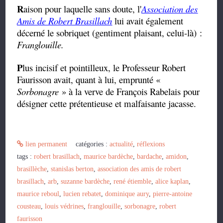
R
aison pour laquelle sans doute, l'
Association des
Amis de Robert Brasillach
lui avait également
décerné le sobriquet (gentiment plaisant, celui-là) :
Franglouille.
P
lus incisif et pointilleux, le Professeur Robert
Faurisson avait, quant à lui, emprunté «
Sorbonagre
» à la verve de François Rabelais pour
désigner cette
prétentieuse et malfaisante jacasse.
lien permanent
catégories :
actualité
,
réflexions
tags :
robert brasillach
,
maurice bardèche
,
bardache
,
amidon
,
brasillèche
,
stanislas berton
,
association des amis de robert
brasillach
,
arb
,
suzanne bardèche
,
rené étiemble
,
alice kaplan
,
maurice reboul
,
lucien rebatet
,
dominique aury
,
pierre-antoine
cousteau
,
louis védrines
,
franglouille
,
sorbonagre
,
robert
faurisson