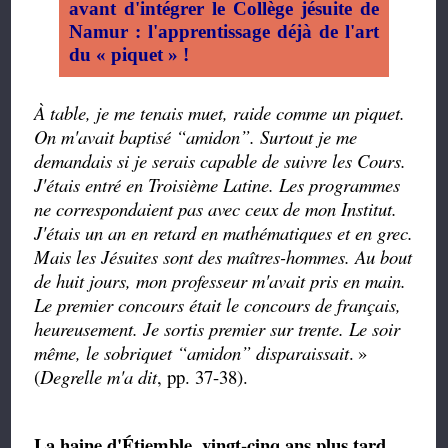
avant d'intégrer le Collège jésuite de
Namur : l'apprentissage déjà de l'art
du « piquet » !
À table, je me tenais muet, raide comme un piquet.
On m'avait baptisé
“amidon”.
Surtout je me
demandais si je serais capable de suivre les Cours.
J'étais entré en Troisième Latine. Les programmes
ne correspondaient pas avec ceux de mon Institut.
J'étais un an en retard en mathématiques et en grec.
Mais les Jésuites sont des maîtres-hommes. Au bout
de huit jours, mon professeur m'avait pris en main.
Le premier concours était le concours de français,
heureusement. Je sortis premier sur trente. Le soir
même, le sobriquet
“
amidon
”
disparaissait
.
»
(
Degrelle m'a dit
, pp. 37-38).
La haine d'Étiemble, vingt-cinq ans plus tard