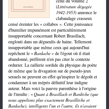
celui du volume 2
(
Littérature dégagée
1942-1953
) annonce le
clabaudage crasseux
censé éreinter les
«
collabos
»
. Cette jouissance
d'humilier impunément est particulièrement
insupportable concernant Robert Brasillach,
englouti dans un dégueulis de haine. Tellement
insupportable que même ceux qui aujourd'hui
repêchent le
«
Bardache
»
de l'égout où il était
abandonné, préfèrent n'en pas citer le contexte
ordurier. La raillerie sordide du physique du poète
de même que la divagation sur de pseudo-jeux
sexuels ne peuvent en effet qu'inspirer le dégoût et
condamner à un mépris définitif leur indigne
auteur. Mais voici la pauvre parenthèse à l'origine
de l'insulte
:
«
Quant à Brasillach et Bardèche (que
nous appelions plus exactement Brasillèche et
Bardache), intelligents l'un et l'autre, ils n'avaient