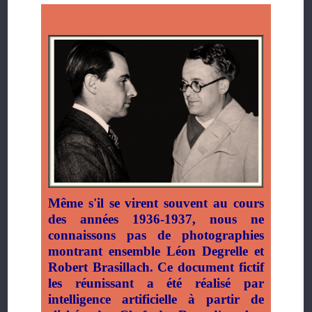
Même s'il se virent souvent au cours
des années 1936-1937, nous ne
connaissons pas de photographies
montrant ensemble Léon Degrelle et
Robert Brasillach. Ce document fictif
les réunissant a été réalisé par
intelligence artificielle à partir de