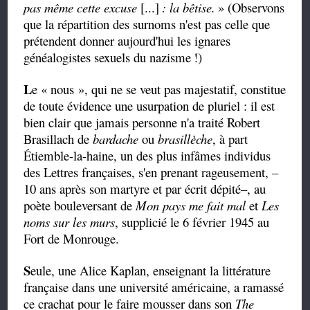
pas même cette excuse
[...]
: la bêtise.
» (Observons
que la répartition des surnoms n'est pas celle que
prétendent donner aujourd'hui les ignares
généalogistes sexuels du nazisme
!)
L
e
«
nous
», qui
ne se veut pas majestatif, constitue
de toute évidence une usurpation de pluriel : il est
bien clair que jamais personne n'a traité Robert
Brasillach de
bardache
ou
brasillèche
,
à part
Étiemble-la-haine,
un des plus infâmes individus
des Lettres françaises, s'en prenant rageusement,
–
10 ans après son martyre et
par écrit dépité
–
, au
poète bouleversant de
Mon pays me fait mal
et
Les
noms sur les murs
, supplicié le 6 février 1945 au
Fort de Monrouge.
S
eule, une Alice Kaplan, enseignant la littérature
française dans une université américaine, a ramassé
ce crachat pour le faire mousser dans son
The