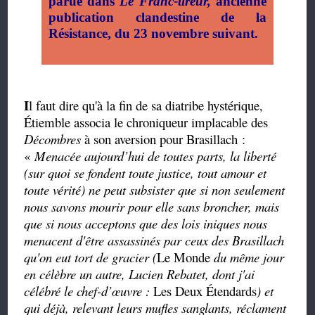
parue dans
Le Franc-tireur,
ancienne
publication clandestine de la
Résistance, du 23 novembre suivant.
I
l faut dire qu'à la fin de sa diatribe hystérique,
Étiemble associa le chroniqueur implacable des
Décombres
à son aversion pour Brasillach :
«
Menacée aujourd’hui de toutes parts, la liberté
(sur quoi se fondent toute justice, tout amour et
toute vérité) ne peut subsister que si non seulement
nous savons mourir pour elle sans broncher, mais
que si nous acceptons que des lois iniques nous
menacent d'être assassinés par ceux des Brasillach
qu'on eut tort de gracier (
Le Monde
du même jour
en célèbre un autre, Lucien Rebatet, dont j'ai
célébré le chef-d’œuvre :
Les Deux Étendards
) et
qui déjà, relevant leurs mufles sanglants, réclament