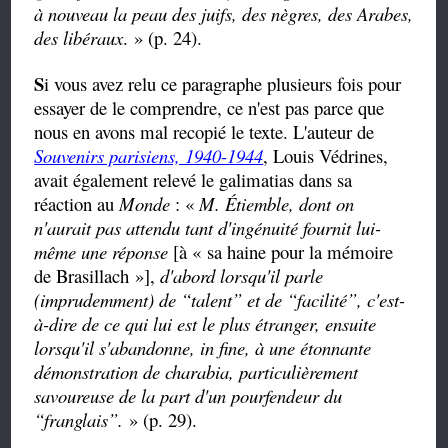
à nouveau la peau des juifs, des nègres, des Arabes,
des libéraux
. » (p. 24).
S
i vous avez relu ce paragraphe plusieurs fois pour
essayer de le comprendre, ce n'est pas parce que
nous en avons mal recopié le texte. L'auteur de
Souvenirs parisiens, 1940-1944
, Louis Védrines,
avait également relevé le galimatias dans sa
réaction au
Monde
: «
M. Étiemble, dont on
n'aurait pas attendu tant d'ingénuité fournit lui-
même une réponse
[à « sa haine pour la mémoire
de Brasillach »],
d'abord lorsqu'il parle
(imprudemment) de
“
talent
”
et de
“
facilité
”
, c'est-
à-dire de ce qui lui est le plus étranger, ensuite
lorsqu'il s'abandonne, in fine, à une étonnante
démonstration de charabia, particulièrement
savoureuse de la part d'un pourfendeur du
“
franglais
”
.
» (p. 29).