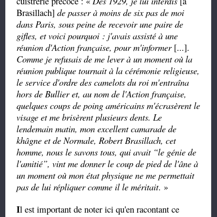
cuistrerie précoce : «
Dès 1929, je lui interdis
[à
Brasillach]
de passer à moins de six pas de moi
dans Paris, sous peine de recevoir une paire de
gifles, et voici pourquoi : j'avais assisté à une
réunion d'Action française, pour m'informer
[...].
Comme je refusais de me lever à un moment où la
réunion publique tournait à la cérémonie religieuse,
le service d'ordre des camelots du roi m'entraîna
hors de Bullier et, au nom de l'Action française,
quelques coups de poing américains
m'écrasèrent le
visage et me brisèrent plusieurs dents. Le
lendemain matin, mon excellent camarade de
khâgne et de Normale, Robert Brasillach, cet
homme, nous le savons tous, qui avait
“
le génie de
l'amitié
”
, vint me donner le coup de pied de l'âne à
un moment où mon état physique ne me permettait
pas de lui répliquer comme il le méritait
. »
I
l est important de noter
ici
qu'en racontant ce