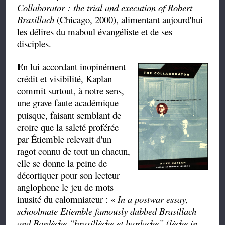
Collaborator : the trial and execution of Robert
Brasillach
(Chicago, 2000), alimentant aujourd'hui
les délires du maboul évangéliste et de ses
disciples.
E
n lui accordant inopinément
crédit et visibilité, Kaplan
commit surtout, à notre sens,
une grave faute académique
puisque, faisant semblant de
croire que la saleté proférée
par Étiemble relevait d'un
ragot connu de tout un chacun,
elle se donne la peine de
décortiquer pour son lecteur
anglophone le jeu de mots
inusité du calomniateur : «
In a postwar essay,
schoolmate Etiemble famously dubbed
Brasillach
and
Bardèche
“
brasillèche
et
bardache
”
(lèche in