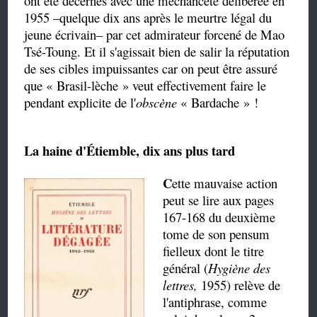
ont été décernés avec une méchanceté délibérée en
1955 –quelque dix ans après le meurtre légal du
jeune écrivain– par cet admirateur forcené de Mao
Tsé-Toung. Et il s'agissait bien de salir la réputation
de ses cibles impuissantes car on peut être assuré
que « Brasil-lèche » veut effectivement faire le
pendant explicite de l'
obscène
« Bardache » !
La haine d'Étiemble, dix ans plus tard
C
ette mauvaise action
peut se lire aux pages
167-168 du deuxième
tome de son pensum
fielleux dont le titre
général (
Hygiène des
lettres,
1955
) relève de
l'antiphrase, comme