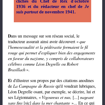
clichés du Chef de Rex d'octobre
1936 et du rédacteur en chef de
Je
suis partout
de novembre 1941.
D
ans un message sur son réseau social, le
traducteur assurait ainsi avoir découvert «
que
l'homosexualité et la pédérastie formaient le fil
rouge qui permet d'expliquer bien des engagements
en faveur du nazisme, y compris de collaborateurs
célèbres comme Léon Degrelle ou Robert
Brasillach
».
E
t d'illustrer son propos par des citations anodines
de
La Campagne de Russie
qu'il voudrait lubriques,
Léon Degrelle osant, par exemple, se décrire, lui et
ses Légionnaires, «
Vigoureux et nus,
[...]
nageant
sans fins
[sic]
dans la mer chantante
»... En ce qui