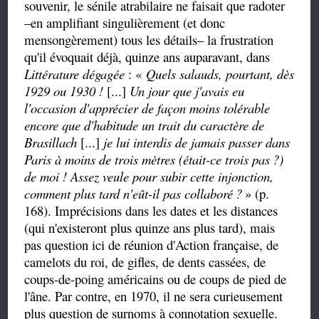
souvenir, le sénile atrabilaire ne faisait que radoter
–
en amplifiant singulièrement (et donc
mensongèrement) tous les détails
–
la frustration
qu'il évoquait déjà, quinze ans auparavant, dans
Littérature dégagée
:
«
Quels salauds, pourtant, dès
1929 ou 1930 !
[...]
Un jour que j'avais eu
l'occasion d'apprécier de façon moins tolérable
encore que d'habitude un trait du caractère de
Brasillach
[...]
je lui interdis de jamais passer dans
Paris à moins de trois mètres (était-ce trois pas
?)
de moi ! Assez veule pour subir cette injonction,
comment plus tard n'eût-il pas collaboré
?
» (p.
168). Imprécisions dans les dates et les distances
(qui n'existeront plus quinze ans plus tard), mais
pas question ici de réunion d'Action française, de
camelots du roi, de gifles, de dents cassées, de
coups-de-poing américains ou de coups de pied de
l'âne. Par contre, en 1970, il ne sera curieusement
plus question de surnoms à connotation sexuelle.