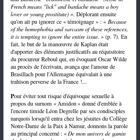
French means "lick" and
bardache
means a boy
lover or young prostitute)
». Déplorant ensuite
qu'on ait pu ignorer ce « témoignage » : «
Because
of the homophobia and sarcasm of these references,
it is tempting to ignore the entire issue.
» (p. 7). En
fait, le but de la manœuvre de Kaplan était
d'apporter des éléments justificatifs au réquisitoire
du procureur Reboul qui, en évoquant Oscar Wilde
au procès de l'écrivain, avança que l'amour de
Brasillach pour l'Allemagne équivalait à une
trahison perverse de la France !...
P
our éviter tout risque d'équivoque sexuelle à
propos du surnom «
Amidon
» donné d'emblée à
l'encore timide Léon Degrelle par ses condisciples
narquois lorsqu'il entra chez les jésuites du Collège
Notre-Dame de la Paix à Namur, donnons la parole
au principal concerné
: «
De mon univers de gamin