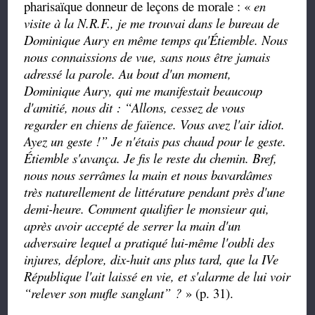
pharisaïque donneur de leçons de morale : «
en
visite à la N.R.F., je me trouvai dans le bureau de
Dominique Aury en même temps qu'Étiemble. Nous
nous connaissions de vue, sans nous être jamais
adressé la parole. Au bout d'un moment,
Dominique Aury, qui me manifestait beaucoup
d'amitié, nous dit :
“
Allons, cessez de vous
regarder en chiens de faïence. Vous avez l'air idiot.
Ayez un geste !
”
Je n'étais pas chaud pour le geste.
Étiemble s'avança. Je fis le reste du chemin. Bref,
nous nous serrâmes la main et nous bavardâmes
très naturellement de littérature pendant près d'une
demi-heure. Comment qualifier le monsieur qui,
après avoir accepté de serrer la main d'un
adversaire lequel a pratiqué lui-même l'oubli des
injures, déplore, dix-huit ans plus tard, que la IVe
République l'ait laissé en vie, et s'alarme de lui voir
“
relever son mufle sanglant
”
?
» (p. 31).