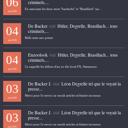
06
criminels,...
En associant les deux mots "bardache" et "Brasillach" sur...
mai 2026
sur
De Backer
Hitler, Degrelle, Brasillach... tous
04
criminels,...
Belle mise aux points
mai 2026
sur
Enzoolook
Hitler, Degrelle, Brasillach... tous
04
criminels,...
Ca rappelle les délires d'un ex-élu local FN, Simmonot.
mai 2026
sur
De Backer J.
Léon Degrelle tel que le voyait la
03
presse...
Merci pour l'e envoi car moult articles m'étaient inconnus
mai 2026
sur
De Backer J.
Léon Degrelle tel que le voyait la
03
presse...
Merci pour l'e envoi car moult articles m'étaient inconnus
mai 2026