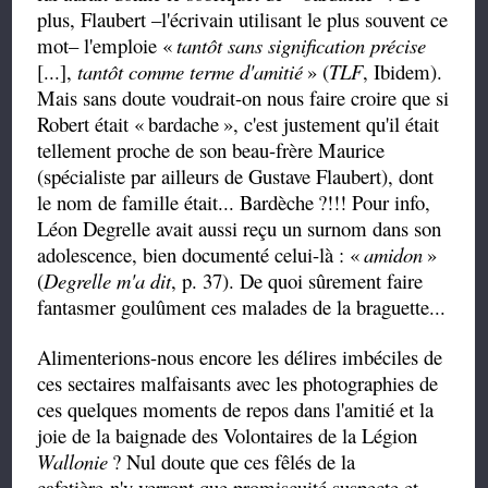
plus, Flaubert –l'écrivain utilisant le plus souvent ce
mot– l'emploie «
tantôt sans signification précise
[...],
tantôt comme terme d'amitié
» (
TLF
, Ibidem).
Mais sans doute voudrait-on nous faire croire que si
Robert était «
bardache
», c'est justement qu'il était
tellement proche de son beau-frère Maurice
(spécialiste par ailleurs de Gustave Flaubert), dont
le nom de famille était... Bardèche
?!!! Pour info,
Léon Degrelle avait aussi reçu un surnom dans son
adolescence, bien documenté celui-là : «
amidon
»
(
Degrelle m'a dit
, p. 37). De quoi sûrement faire
fantasmer goulûment ces malades de la braguette...
Alimenterions-nous encore les délires imbéciles de
ces sectaires malfaisants avec les photographies de
ces quelques moments de repos dans l'amitié et la
joie de la baignade des Volontaires de la Légion
Wallonie
? Nul doute que ces fêlés de la
cafetière n'y verront que promiscuité suspecte et