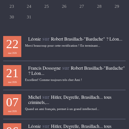
23
24
25
26
27
28
29
30
31
sur
Léonie
Robert Brasillach-"Bardache" ? Léon...
22
Merci beaucoup pour cette rectification ! En terminant...
mai 2026
sur
Francis Dossogne
Robert Brasillach-"Bardache"
21
? Léon...
Excellent! Comme toujours très cher Ami !
mai 2026
sur
Michel
Hitler, Degrelle, Brasillach... tous
07
criminels,...
Quand un ami français, permet à un grand intellectuel...
mai 2026
sur
Léonie
Hitler, Degrelle, Brasillach... tous