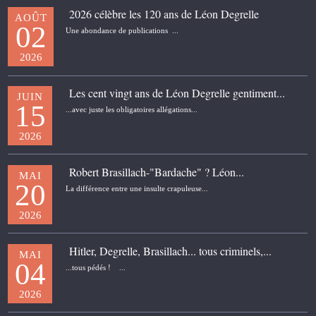
2026 célèbre les 120 ans de Léon Degrelle
AOÛT
02
Une abondance de publications ...
2026
Les cent vingt ans de Léon Degrelle gentiment...
JUIN
15
...avec juste les obligatoires allégations...
2026
Robert Brasillach-"Bardache" ? Léon...
MAI
20
La différence entre une insulte crapuleuse...
2026
Hitler, Degrelle, Brasillach... tous criminels,...
MAI
04
...tous pédés ! ...
2026