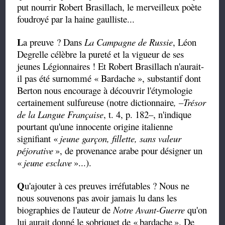
put nourrir Robert Brasillach, le merveilleux poète
foudroyé par la haine gaulliste...
L
a preuve ? Dans
La Campagne de Russie
, Léon
Degrelle célèbre la pureté et la vigueur de ses
jeunes Légionnaires ! Et Robert Brasillach n'aurait-
il pas été surnommé « Bardache », substantif dont
Berton nous encourage à découvrir l'étymologie
certainement sulfureuse (notre dictionnaire
, –Trésor
de la Langue Française
, t. 4, p. 182–, n'indique
pourtant qu'une innocente origine italienne
signifiant «
jeune garçon, fillette, sans valeur
péjorative
», de provenance arabe pour désigner un
«
jeune esclave
»...).
Q
u'ajouter à ces preuves irréfutables ? Nous ne
nous souvenons pas avoir jamais lu dans les
biographies de l'auteur de
Notre Avant-Guerre
qu'on
lui aurait donné le sobriquet de «
bardache
». De