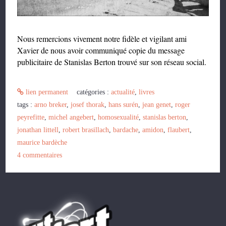
Nous remercions vivement notre fidèle et vigilant ami
Xavier de nous avoir communiqué copie du message
publicitaire de Stanislas Berton trouvé sur son réseau social.
lien permanent
catégories :
actualité
,
livres
tags :
arno breker
,
josef thorak
,
hans surén
,
jean genet
,
roger
peyrefitte
,
michel angebert
,
homosexualité
,
stanislas berton
,
jonathan littell
,
robert brasillach
,
bardache
,
amidon
,
flaubert
,
maurice bardèche
4
commentaires