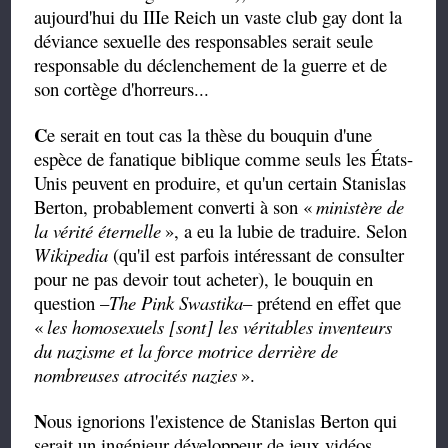
aujourd'hui du IIIe Reich un vaste club gay dont la
déviance sexuelle des responsables serait seule
responsable du déclenchement de la guerre et de
son cortège d'horreurs...
C
e serait en tout cas la thèse du bouquin d'une
espèce de fanatique biblique comme seuls les États-
Unis peuvent en produire, et qu'un certain Stanislas
Berton, probablement converti à son «
ministère de
la vérité éternelle
», a eu la lubie de traduire. Selon
Wikipedia
(qu'il est parfois intéressant de consulter
pour ne pas devoir tout acheter), le bouquin en
question –
The Pink Swastika
– prétend en effet que
«
les homosexuels [sont] les véritables inventeurs
du nazisme et la force motrice derrière de
nombreuses atrocités nazies
».
N
ous ignorions l'existence de Stanislas Berton qui
serait un ingénieur développeur de jeux vidéos