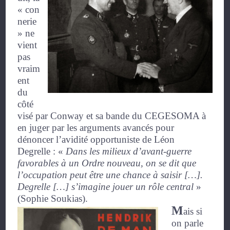
« con
nerie
» ne
vient
pas
vraim
ent
du
côté
visé par Conway et sa bande du CEGESOMA à
en juger par les arguments avancés pour
dénoncer l’avidité opportuniste de Léon
Degrelle :
«
Dans les milieux d’avant-guerre
favorables à un Ordre nouveau, on se dit que
l’occupation peut être une chance à saisir […].
Degrelle […] s’imagine jouer un rôle central
»
(Sophie Soukias).
M
ais si
on parle