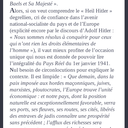
Baels et Sa Majesté
»
.
A
lors, si on veut comprendre le
« Heil Hitler »
degrellien, cri de confiance dans l’avenir
national-socialiste du pays et de l’Europe
(explicité encore par le discours d’Adolf Hitler :
«
Nous sommes résolus à conquérir pour ceux
qui n’ont rien les droits élémentaires de
l’homme
»
), il vaut mieux profiter de l’occasion
unique qui nous est donnée de pouvoir lire
l’intégralité du
Pays Réel
du 1
er
janvier 1941.
N
ul besoin de circonlocutions pour expliquer le
contexte. Il est limpide :
«
Que demain, dans la
paix imposée aux hordes maçonniques, juives,
marxistes, ploutocrates, l’Europe trouve l’unité
économique : et notre pays, dont la position
naturelle est exceptionnellement favorable, verra
ses ports, ses fleuves, ses routes, ses cités, libérés
des entraves de jadis connaître une prospérité
sans précédent ; l’afflux des richesses sera