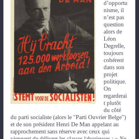
d’opportu
nisme, il
n’est pas
question
alors de
Léon
Degrelle,
toujours
cohérent
dans son
projet
politique.
On
regarderai
t plutôt
du côté
du parti socialiste (alors le "Parti Ouvrier Belge")
et de son président Henri De Man appelant au
rapprochement sans réserve avec ceux qui
viennent de délivrer les classes laborieuses :
«
Ne