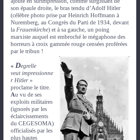
ajouté en surimpression, comme surgissant de
son épaule droite, le bras tendu d’Adolf Hitler
(célèbre photo prise par Heinrich Hoffmann à
Nuremberg, au Congrès du Parti de 1934, devant
la
Frauenkirche
) et à sa gauche, un poing
marxiste auquel est embroché le mégaphone des
horreurs à croix gammée rouge censées proférées
par le tribun !
D
«
egrelle
veut
impressionne
r Hitler
»
proclame le titre.
A
u vu de ses
exploits militaires
(ignorés par les
éclaircissements
du CEGESOMA)
officialisés par les
plus hautes