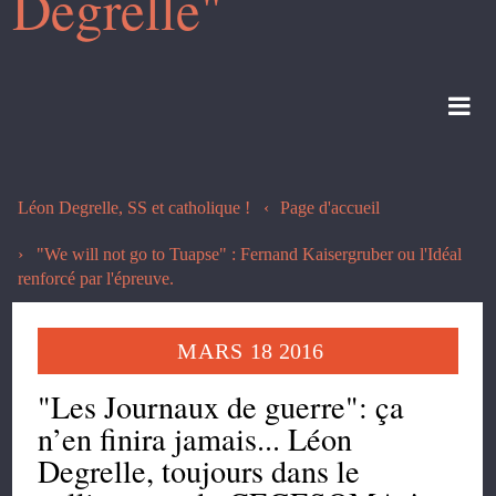
Degrelle"
Léon Degrelle, SS et catholique !
Page d'accueil
"We will not go to Tuapse" : Fernand Kaisergruber ou l'Idéal
renforcé par l'épreuve.
MARS
18
2016
"Les Journaux de guerre": ça
n’en finira jamais... Léon
Degrelle, toujours dans le