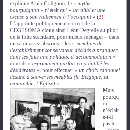
explique Alain Colignon, le
«
mythe
bourguignon
»
n’était qu’
«
un alibi et une
excuse à son ralliement à l’occupant
»
(3)
.
L
’appointé politiquement correct de la
CEGESOMA cloue ainsi Léon Degrelle au pilori
de la folie suicidaire, pour mieux ménager – dans
un sabir assez abscons – les
«
membres de
l’
establishment
conservateur décidés à pratiquer
dans les faits une politique d’accommodation
»
dont ils
«
exprimaient parfois en pointillé les
désidératas
»
, pour effectuer
«
un choix rationnel
destiné à sauver les meubles (la Belgique, la
monarchie, l’Eglise)
»
…
M
ais
pourqu
oi
n’éclair
e-t-il
pas le