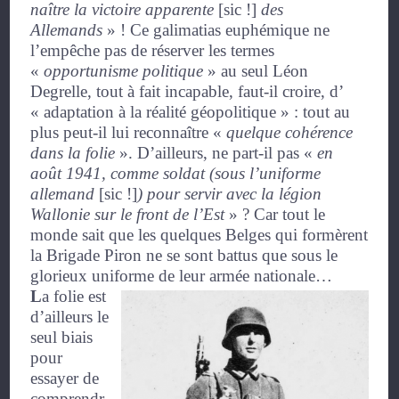
naître la victoire apparente
[sic !]
des
Allemands
»
! Ce galimatias euphémique ne
l’empêche pas de réserver les termes
«
opportunisme politique
»
au seul Léon
Degrelle, tout à fait incapable, faut-il croire, d’
« adaptation à la réalité géopolitique » : tout au
plus peut-il lui reconnaître
«
quelque cohérence
dans la folie
».
D’ailleurs, ne part-il pas
«
en
août 1941, comme soldat (sous l’uniforme
allemand
[sic !]
) pour
servir avec la légion
Wallonie sur le front de l’Est
»
? Car tout le
monde sait que les quelques Belges qui formèrent
la Brigade Piron ne se sont battus que sous le
glorieux uniforme de leur armée nationale…
L
a folie est
d’ailleurs le
seul biais
pour
essayer de
comprendr