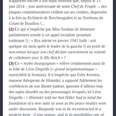
Rappelons encore à son dépit furibond que, depuis le 15
juin 2014 – jour anniversaire de notre
Chef de Peuple
–, des
plaques commémoratives veillent sur ses cendres, dispersées
à la fois au
Kehlstein
de Berchtesgaden et au
Tombeau du
Géant
de Bouillon !...
(2)
C
e qui n’empêche pas Miss Soukias de demeurer
parfaitement sourde à cet appel socialiste (pourtant
tonitruant !) :
«
Rex atteint en janvier 1941
[ndlr : soit
quelque six mois après le leader de la gauche !]
un point de
non-retour lorsque son chef déclare ouvertement sa volonté
de collaborer avec le IIIe Reich
»
!
(3)
C
e «
mythe bourguignon
» relève certainement aussi de
la folie de Léon Degrelle
(«
grand mégalomaniaque
»
surenchérit la Soukias). Il n’empêche que Felix Kersten,
masseur thérapeute de Himmler, a rapporté fidèlement les
confidences de son illustre patient, ignorant d’ailleurs tout
des sujets abordés ou des personnages évoqués, tel Léon
Degrelle :
«
Himmler told me that Hitler had in mind the
foundation of a new state as soon as the peace treaties were
under discussion.
Burgundy was to be reconstructed in a
modern form ; il was unique, and in its possibilities one of