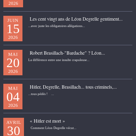
2026
Les cent vingt ans de Léon Degrelle gentiment...
JUIN
15
...avec juste les obligatoires allégations...
2026
Robert Brasillach-"Bardache" ? Léon...
MAI
20
La différence entre une insulte crapuleuse...
2026
Hitler, Degrelle, Brasillach... tous criminels,...
MAI
04
...tous pédés ! ...
2026
« Hitler est mort »
AVRIL
30
Comment Léon Degrelle vécut...