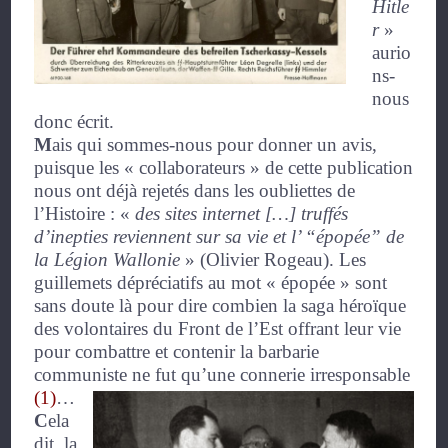
Hitle
r
»
aurio
ns-
nous
donc écrit.
M
ais qui sommes-nous pour donner un avis,
puisque les « collaborateurs » de cette publication
nous ont déjà rejetés dans les oubliettes de
l’Histoire :
«
des sites internet […] truffés
d’inepties reviennent sur sa vie et l’ “épopée” de
la Légion Wallonie
»
(Olivier Rogeau). Les
guillemets dépréciatifs au mot « épopée » sont
sans doute là pour dire combien la saga héroïque
des volontaires du Front de l’Est offrant leur vie
pour combattre et contenir la barbarie
communiste ne fut qu’une connerie irresponsable
(1)
…
C
ela
dit, la