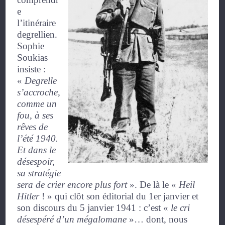
e
l’itinéraire
degrellien.
Sophie
Soukias
insiste :
«
Degrelle
s’accroche,
comme un
fou, à ses
rêves de
l’été 1940.
Et dans le
désespoir,
sa stratégie
sera de crier encore plus fort
»
. De là le
«
Heil
Hitler
! »
qui clôt son éditorial du 1
er
janvier et
son discours du 5 janvier 1941 : c’est
«
le cri
désespéré d’un mégalomane
»
… dont, nous