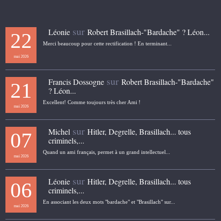
sur
Léonie
Robert Brasillach-"Bardache" ? Léon...
22
Merci beaucoup pour cette rectification ! En terminant...
mai 2026
sur
Francis Dossogne
Robert Brasillach-"Bardache"
21
? Léon...
Excellent! Comme toujours très cher Ami !
mai 2026
sur
Michel
Hitler, Degrelle, Brasillach... tous
07
criminels,...
Quand un ami français, permet à un grand intellectuel...
mai 2026
sur
Léonie
Hitler, Degrelle, Brasillach... tous
06
criminels,...
En associant les deux mots "bardache" et "Brasillach" sur...
mai 2026