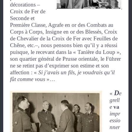
décorations –
Croix de Fer de
Seconde et
Première Classe, Agrafe en or des Combats au
Corps à Corps, Insigne en or des Blessés, Croix
de Chevalier de la Croix de Fer avec Feuilles de
Chêne, etc.–, nous pensons bien qu’il y a réussi
puisque, le recevant dans la « Tanière du Loup »,
son quartier général de Prusse orientale, le Führer
ne se retint pas d’exprimer son estime et son
affection :
«
Si j’avais un fils, je voudrais qu’il
fût comme vous
»
…
D
«
e
grell
e
va
impr
essio
nner