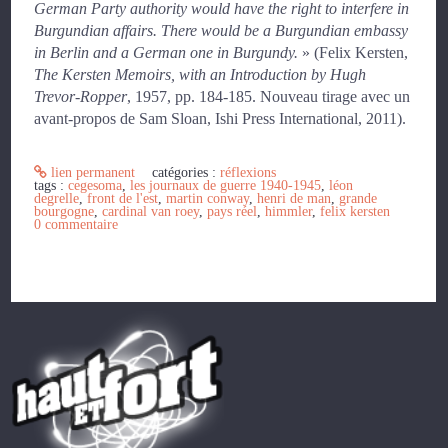
German Party authority would have the right to interfere in
Burgundian affairs. There would be a Burgundian embassy
in Berlin and a German one in Burgundy.
» (Felix Kersten,
The Kersten Memoirs, with an Introduction by Hugh
Trevor-Ropper
, 1957, pp. 184-185.
Nouveau tirage avec un
avant-propos de Sam Sloan, Ishi Press International, 2011).
lien permanent
catégories :
réflexions
tags :
cegesoma
,
les journaux de guerre 1940-1945
,
léon
degrelle
,
front de l'est
,
martin conway
,
henri de man
,
grande
bourgogne
,
cardinal van roey
,
pays réel
,
himmler
,
felix kersten
0
commentaire
Les commentaires sont fermés.