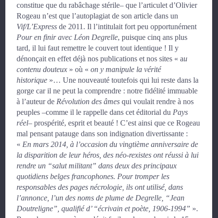
constitue que du rabâchage stérile– que l’articulet d’Olivier
Rogeau n’est que l’autoplagiat de son article dans un
Vif/L’Express
de 2011. Il l’intitulait fort peu opportunément
Pour en finir avec Léon Degrelle
, puisque cinq ans plus
tard, il lui faut remettre le couvert tout identique ! Il y
dénonçait en effet déjà nos publications et nos sites
« a
u
contenu douteux
»
où
«
on y manipule la vérité
historique
»
… Une nouveauté toutefois qui lui reste dans la
gorge car il ne peut la comprendre : notre fidélité immuable
à l’auteur de
Révolution des âmes
qui voulait rendre à nos
peuples –comme il le rappelle dans cet éditorial du
Pays
réel
– prospérité, esprit et beauté ! C’est ainsi que ce Rogeau
mal pensant patauge dans son indignation divertissante :
«
En mars 2014, à l’occasion du vingtième anniversaire de
la disparition de leur héros, des néo-rexistes ont réussi à lui
rendre un “salut militant” dans deux des principaux
quotidiens belges francophones. Pour tromper les
responsables des pages nécrologie, ils ont utilisé, dans
l’annonce, l’un des noms de plume de Degrelle, “Jean
Doutreligne”, qualifié d’ “écrivain et poète, 1906-1994”
».