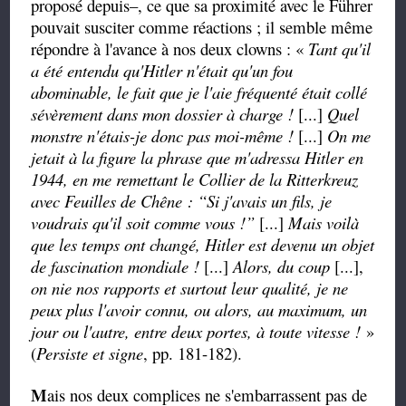
proposé depuis–, ce que sa proximité avec le Führer
pouvait susciter comme réactions ; il semble même
répondre à l'avance à nos deux clowns : «
Tant qu'il
a été entendu qu'Hitler n'était qu'un fou
abominable, le fait que je l'aie fréquenté était collé
sévèrement dans mon dossier à charge !
[...]
Quel
monstre n'étais-je donc pas moi-même !
[...]
On me
jetait à la figure la phrase que m'adressa Hitler en
1944, en me remettant le Collier de la Ritterkreuz
avec Feuilles de Chêne :
“
Si j'avais un fils, je
voudrais qu'il soit comme vous !
”
[...]
Mais voilà
que les temps ont changé, Hitler est devenu un objet
de fascination mondiale !
[...]
Alors, du coup
[...],
on nie nos rapports et surtout leur qualité, je ne
peux plus l'avoir connu, ou alors, au maximum, un
jour ou l'autre, entre deux portes, à toute vitesse !
»
(
Persiste et signe
, pp. 181-182).
M
ais nos deux complices ne s'embarrassent pas de