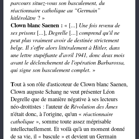
parcours situez-vous son basculement, du
réactionnaire catholique au
“
Germain
”
hitlérolâtre
? »
Clown blanc Saenen :
« [...]
Une fois revenu de
ses prisons
[...],
Degrelle
[...]
comprend qu'il ne
peut plus vraiment avoir de destinée strictement
belge. Il s'offre alors littéralement à Hitler, dans
une lettre stupéfiante d'avril 1941, donc deux mois
avant le déclenchement de l'opération Barbarossa,
qui signe son basculement complet
. »
T
out à son rôle d'asticoteur de Clown blanc Saenen,
Clown auguste Schang ne veut présenter Léon
Degrelle que de manière négative à ses lecteurs
néo-droitistes : l'auteur de
Révolution des Âmes
n'était donc, à l'origine, qu'un «
réactionnaire
catholique
», somme toute assez méprisable
intellectuellement. Et voilà qu'à un moment donné
de sa vie, il « bascule » et devient un Germain