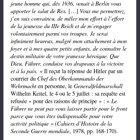
jeune homme qui, dès 1936, venait à Berlin vous
apporter le salut de Rex.
[…]
Vous me permettrez,
j’en suis convaincu, de mêler mon effort à l’effort
de la jeunesse du IIIe
Reich et de m’engager
volontairement parmi vos troupes. Je serai
infiniment heureux, malgré mon attachement à mon
foyer et à mes quatre petits enfants, de connaître le
destin militaire de votre jeunesse héroïque. Que
Dieu, Führer, conduise vos drapeaux à la victoire
et à la paix.
»
I
l reçut la réponse de Hitler par un
courrier du
Chef des Oberkommando der
Wehrmacht
en personne, le
Generalfeldmarschall
Wilhelm Keitel, le 4 ou le 5 juillet : sa requête est
refusée « pour des raisons de principe » : «
Le
Führer ne peut pas vous laisser partir pour le front
parce que vous êtes indispensable pour votre
activité politique »
(
Cahiers d’Histoire de la
Seconde Guerre mondiale
, 1978, pp. 168-170).