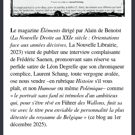
L
e magazine
Éléments
dirigé par Alain de Benoist
(
La Nouvelle Droite au XXIe siècle
: Orientations
face aux années décisives,
La Nouvelle Librairie,
2023) vient de publier une interview complaisante
de Frédéric Saenen, promouvant sans réserve sa
perfide satire de Léon Degrelle que son chroniqueur
complice, Laurent Schang, toute vergogne avalée,
ose nous vendre –en rubrique
Histoire
s'il vous
plaît, et non
Humour
ou même
Polémique
– comme
«
le portrait sans fard ni trémolos d'un ambitieux
qui, pour s'être rêvé en
Führer
des Wallons, finit sa
vie avec le titre peu enviable de personnalité la plus
détestée du royaume de Belgique
» (ce blog au 1er
décembre 2025).