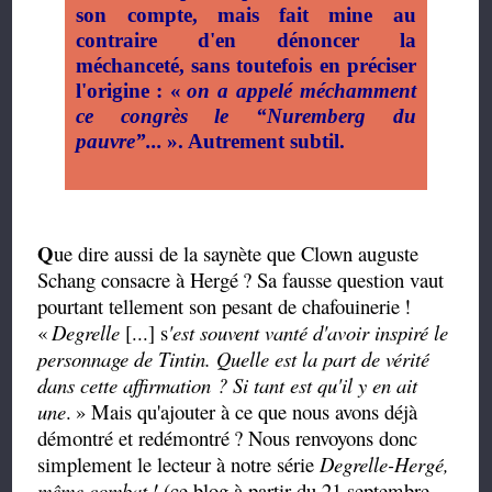
son compte, mais fait mine au
contraire d'en dénoncer la
méchanceté, sans toutefois en préciser
l'origine
: «
on a appelé méchamment
ce congrès le
“
Nuremberg du
pauvre
”...
». Autrement subtil.
Q
ue dire aussi de la saynète que Clown auguste
Schang consacre à Hergé
?
Sa fausse question vaut
pourtant tellement son pesant de chafouinerie
!
«
Degrelle
[...] s
'est souvent vanté d'avoir inspiré le
personnage de Tintin. Quelle est la part de vérité
dans cette affirmation ? Si tant est qu'il y en ait
une
.
» Mais qu'ajouter à ce que nous avons déjà
démontré et redémontré
? Nous renvoyons donc
simplement le lecteur à notre série
Degrelle-Hergé,
même combat
!
(ce blog à partir du 21 septembre