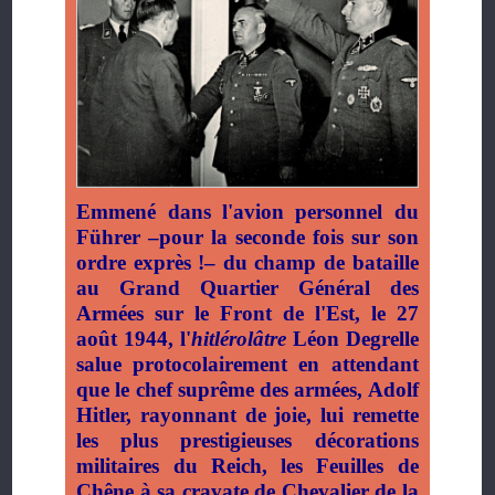
Emmené dans l'avion personnel du
Führer –pour la seconde fois sur son
ordre exprès !– du champ de bataille
au Grand Quartier Général des
Armées sur le Front de l'Est, le 27
août 1944, l'
hitlérolâtre
Léon Degrelle
salue protocolairement en attendant
que le chef suprême des armées, Adolf
Hitler, rayonnant de joie, lui remette
les plus prestigieuses décorations
militaires du Reich, les Feuilles de
Chêne à sa cravate de Chevalier de la