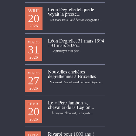
Léon Degrelle tel que le
AVRIL
voyait la presse...
20
E n mars 1983, la télévision espagnole a...
2026
Léon Degrelle, 31 mars 1994
MARS
- 31 mars 2026....
31
Le plaidoyer d'un père...
2026
Nouvelles enchères
MARS
degrelliennes à Bruxelles
27
Manuscrit d'un éditorial de Léon Degrelle...
2026
Le « Père Jambon »,
FÉVR.
chevalier de la Légion...
20
À propos d'Édouard, le Papa de...
2026
Rivarol pour 1000 ans !
JANV.