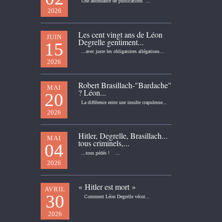
Une abondance de publications ...
2026
Les cent vingt ans de Léon
JUIN
Degrelle gentiment...
15
...avec juste les obligatoires allégations...
2026
Robert Brasillach-"Bardache"
MAI
? Léon...
20
La différence entre une insulte crapuleuse...
2026
Hitler, Degrelle, Brasillach...
MAI
tous criminels,...
04
...tous pédés ! ...
2026
« Hitler est mort »
AVRIL
30
Comment Léon Degrelle vécut...
2026