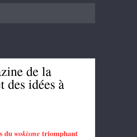
zine de la
t des idées à
ns du
triomphant
wokisme