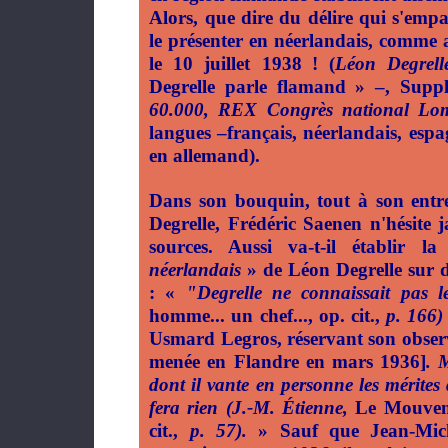
Alors, que dire du délire qui s'empar
le présenter en néerlandais, comm
le 10 juillet 1938
! (
Léon Degrell
Degrelle parle flamand » –, Sup
60.000, REX Congrès national Lom
langues –français, néerlandais, espag
en allemand).
Dans son bouquin, tout à son entr
Degrelle, Frédéric Saenen n'hésite j
sources. Aussi va-t-il établir 
néerlandais
» de Léon Degrelle sur d
: «
"Degrelle ne connaissait pas l
homme... un chef..., op. cit.,
p. 166
Usmard Legros, réservant son observ
menée en Flandre en mars 1936]
. 
dont il vante en personne les mérite
fera rien (J.-M. Étienne,
Le Mouveme
cit.,
p. 57).
» Sauf que Jean-Miche