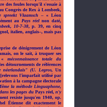
e des foules lorsqu'il s'essaie à
e au Congrès de Rex à Lombeek,
e spreekt Vlaamsch
– « Léon
plément au
Pays réel
non daté,
beek, 10-7-38
, p. 39, en cinq
nol, italien, anglais–, mais pas
eprise de dénigrement de Léon
amais, on le sait, à truquer ses
la «
méconnaissance totale du
es détournements de références
e néerlandais"
(U. Legros,
Un
)
[relevons l'imparfait utilisé par
ation à la campagne électorale
Même la méthode Linguaphone,
s dans les pages du
Pays réel,
n'y
nt rexiste jusqu'en 1940, op.
l Étienne dit exactement le