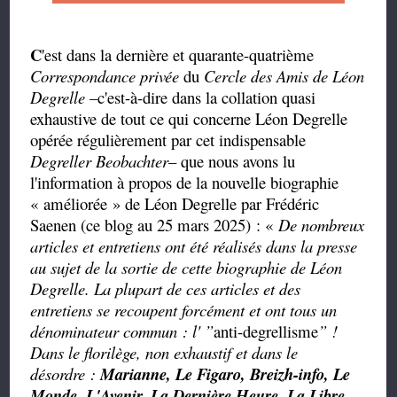
C
'est dans la dernière et quarante-quatrième
Correspondance privée
du
Cercle des Amis de Léon
Degrelle
–c'est-à-dire dans la collation quasi
exhaustive de tout ce qui concerne Léon Degrelle
opérée régulièrement par cet indispensable
Degreller Beobachter
– que nous avons lu
l'information à propos de la nouvelle biographie
« améliorée » de Léon Degrelle par Frédéric
Saenen (ce blog au 25 mars 2025) : «
De nombreux
articles et entretiens ont été réalisés dans la presse
au sujet de la sortie de cette biographie de Léon
Degrelle. La plupart de ces articles et des
entretiens se recoupent forcément et ont tous un
dénominateur commun :
l' ”
anti
-degrellisme
”
!
Dans le florilège, non exhaustif et dans le
désordre :
Marianne, Le Figaro, Breizh-info, Le
Monde, L'Avenir, La Dernière Heure, La Libre