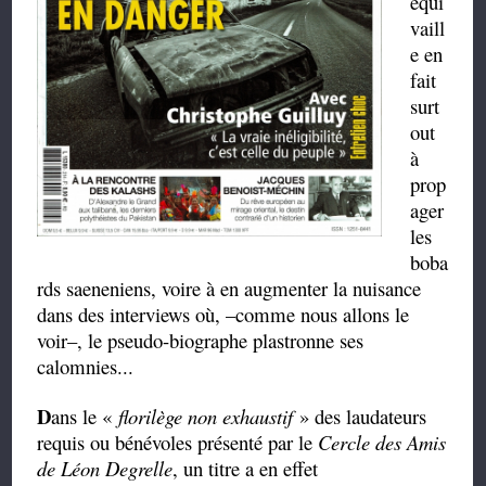
équi
vaill
e en
fait
surt
out
à
prop
ager
les
boba
rds saeneniens, voire à en augmenter la nuisance
dans des interviews où, –comme nous allons le
voir–, le pseudo-biographe plastronne ses
calomnies...
D
ans le «
florilège non exhaustif
» des laudateurs
requis ou bénévoles présenté par le
Cercle des Amis
de Léon Degrelle
, un titre a en effet