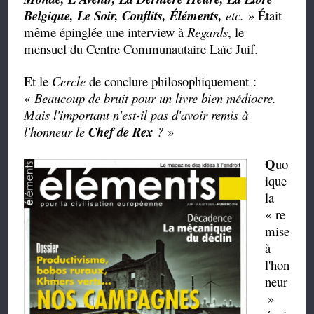
Belgique, Le Soir, Conflits, Éléments,
etc.
» Était
même épinglée une interview à
Regards
, le
mensuel du Centre Communautaire Laïc Juif.
E
t le
Cercle
de conclure philosophiquement :
«
Beaucoup de bruit pour un livre bien médiocre.
Mais l'important n'est-il pas d'avoir remis à
l'honneur le
Chef de Rex
?
»
Q
uo
ique
la
« re
mise
à
l'hon
neur
»