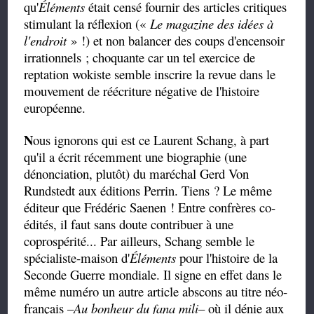
qu'
Éléments
était censé fournir des articles critiques
stimulant la réflexion («
Le magazine des idées à
l'endroit
» !) et non balancer des coups d'encensoir
irrationnels ; choquante car un tel exercice de
reptation wokiste semble inscrire la revue dans le
mouvement de réécriture négative de l'histoire
européenne.
N
ous ignorons qui est ce Laurent Schang, à part
qu'il a écrit récemment une biographie (une
dénonciation, plutôt) du maréchal Gerd Von
Rundstedt aux éditions Perrin. Tiens ? Le même
éditeur que Frédéric Saenen ! Entre confrères co-
édités, il faut sans doute contribuer à une
coprospérité... Par ailleurs, Schang semble le
spécialiste-maison d'
Éléments
pour l'histoire de la
Seconde Guerre mondiale. Il signe en effet dans le
même numéro un autre article abscons au titre néo-
français –
Au bonheur du fana mili
– où il dénie aux