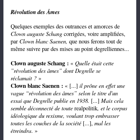
Révolution des Âmes
Quelques exemples des outrances et amorces de
Clown auguste Schang
corrigées, voire amplifiées,
par
Clown blanc Saenen,
que nous ferons
tout de
même suivre par des mises au point degrelliennes...
Clown auguste Schang
:
«
Quelle était cette
”révolution
des âmes
”
dont Degrelle se
réclamait ?
»
Clown blanc Saenen :
« [...]
il prône en effet une
vague
“
révolution des âmes
”
selon le titre d'un
essai que Degrelle publie en 1938.
[...]
Mais cela
semble déconnecté de toute
realpolitik
, et le corpus
idéologique du rexisme, voulant trop embrasser
toutes les couches de la société
[...],
mal les
étreindra
. »