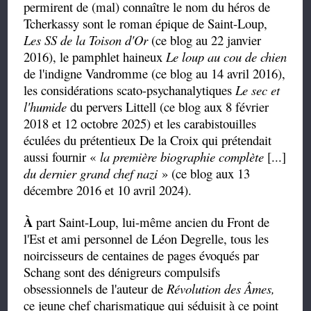
permirent de (mal) connaître le nom du héros de
Tcherkassy sont le roman épique de Saint-Loup,
Les SS de la Toison d'Or
(ce blog au 22 janvier
2016)
, le pamphlet haineux
Le loup au cou de chien
de l'indigne Vandromme (ce blog au 14 avril 2016),
les considérations scato-psychanalytiques
Le sec et
l'humide
du pervers Littell (ce blog aux 8 février
2018 et 12 octobre 2025) et les carabistouilles
éculées du prétentieux De la Croix qui prétendait
aussi fournir «
la première biographie complète
[...]
du dernier grand chef nazi
» (ce blog aux 13
décembre 2016 et 10 avril 2024).
À
part Saint-Loup, lui-même ancien du Front de
l'Est et ami personnel de Léon Degrelle, tous les
noircisseurs de centaines de pages évoqués par
Schang sont des dénigreurs compulsifs
obsessionnels de l'auteur de
Révolution des Âmes,
ce jeune chef charismatique qui séduisit à ce point