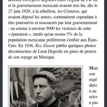
et le gouvernement mexicain avaient mis fin, dès le
27 juin 1929, à la rébellion, les Cristeros, qui
avaient déposé les armes, continuèrent cependant à
être poursuivis et massacrés par leur gouvernement
: on estime à environ 5000 les victimes de cette
«
épuration
», tandis qu'au moins 5% de la
population mexicaine préférèrent s'enfuir aux États-
Unis. En 1936,
Rex illustré
publia quelques photos
décontractées de Léon Degrelle en guise de preuve
de son voyage au Mexique.
M
ais
son
expé
ditio
n ne
relev
a pas