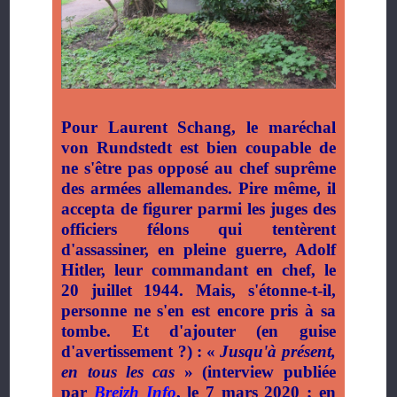
Pour Laurent Schang, le maréchal
von Rundstedt est bien coupable de
ne s'être pas opposé au chef suprême
des armées allemandes. Pire même, il
accepta de figurer parmi les juges des
officiers félons qui tentèrent
d'assassiner, en pleine guerre, Adolf
Hitler, leur commandant en chef, le
20 juillet 1944. Mais, s'étonne-t-il,
personne ne s'en est encore pris à sa
tombe. Et d'ajouter (en guise
d'avertissement ?) : «
Jusqu'à présent,
en tous les cas
» (interview publiée
par
Breizh Info
, le 7 mars 2020 ; en