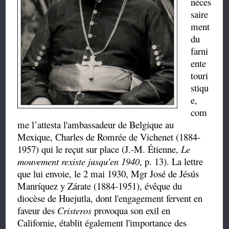
néces
saire
ment
du
farni
ente
touri
stiqu
e,
com
me l’attesta l'ambassadeur de Belgique au
Mexique, Charles de Romrée de Vichenet (1884-
1957) qui le reçut sur place (J.-M. Étienne,
Le
mouvement rexiste jusqu'en 1940
, p. 13). La lettre
que lui envoie, le 2 mai 1930, Mgr José de Jésús
Manríquez y Zárate (1884-1951), évêque du
diocèse de Huejutla, dont l'engagement fervent en
faveur des
Cristeros
provoqua son exil
en
Californie, établit également l'importance des