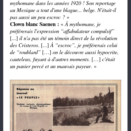
mythomane dans les années 1920 ! Son reportage
au Mexique a tout d'une blague... belge. N'était-il
pas aussi un peu escroc ?
»
Clown blanc Saenen :
«
À mythomane, je
préférerais l'expression
“
affabulateur compulsif
”
[...]
il n'a pas été un témoin direct de la révolution
des Cristeros
. [...]
À
“
escroc
”
, je préférerais celui
de
“roublard”
[…]
on le découvre aussi hypocrite,
cauteleux, fuyant à d'autres moments.
[…]
c'était
un panier percé et un mauvais payeur
.
»