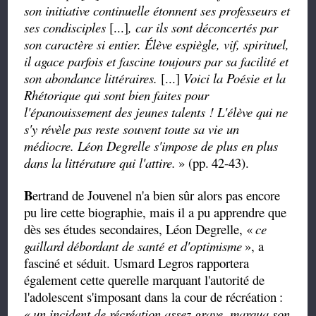
son initiative continuelle étonnent ses professeurs et
ses condisciples
[...]
, car ils sont déconcertés par
son caractère si entier. Élève espiègle, vif, spirituel,
il agace parfois et fascine toujours par sa facilité et
son abondance littéraires.
[...]
Voici la Poésie et la
Rhétorique qui sont bien faites pour
l'épanouissement des jeunes talents ! L'élève qui ne
s'y révèle pas reste souvent toute sa vie un
médiocre. Léon Degrelle s'impose de plus en plus
dans la littérature qui l'attire.
» (pp.
42-43).
B
ertrand de Jouvenel n'a bien sûr alors pas encore
pu lire cette biographie, mais il a pu apprendre que
dès ses études secondaires, Léon Degrelle, «
ce
gaillard débordant de santé et d'optimisme
», a
fasciné et séduit. Usmard Legros rapportera
également cette querelle marquant l'autorité de
l'adolescent s'imposant dans la cour de récréation
:
«
un
incident
de
récréation assez grave, marqua son