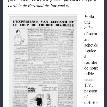
l'article de Bertrand de Jouvenel
».
V
oilà
une
quête
désorm
ais
achevée
, grâce
à
l'amitié
de notre
fidèle
lecteur
T.V.,
passion
né
d'Histoi