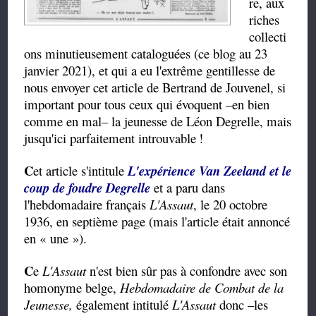
re, aux
riches
collecti
ons minutieusement cataloguées (ce blog au 23
janvier 2021), et qui a eu l'extrême gentillesse de
nous envoyer cet article de Bertrand de Jouvenel, si
important pour tous ceux qui évoquent –en bien
comme en mal– la jeunesse de Léon Degrelle, mais
jusqu'ici parfaitement introuvable
!
C
et article s'intitule
L'expérience Van Zeeland et le
coup de foudre Degrelle
et a paru dans
l'hebdomadaire français
L'Assaut
, le 20 octobre
1936, en septième page (mais l'article était annoncé
en « une »).
C
e
L'Assaut
n'est bien sûr pas à confondre avec son
homonyme belge,
Hebdomadaire de Combat de la
Jeunesse,
également intitulé
L'Assaut
donc –les