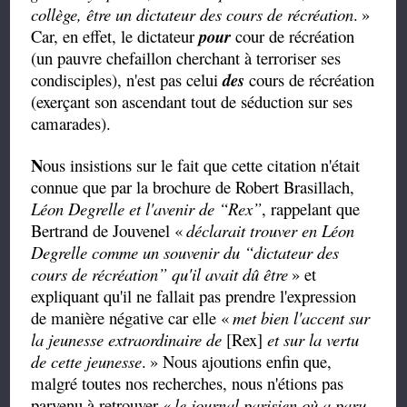
collège, être un dictateur des cours de récréation
.
»
Car, en effet, le dictateur
pour
cour de récréation
(un pauvre chefaillon cherchant à terroriser ses
condisciples), n'est pas celui
des
cours de récréation
(exerçant son ascendant tout de séduction sur ses
camarades).
N
ous insistions sur le fait que cette citation n'était
connue que par la brochure de Robert Brasillach,
Léon Degrelle et l'avenir de
“Rex”
,
rappelant que
Bertrand de Jouvenel «
déclarait trouver en Léon
Degrelle comme un souvenir du
“
dictateur des
cours de récréation
”
qu'il avait dû être
» et
expliquant qu'il ne fallait pas prendre l'expression
de manière négative car elle «
met bien l'accent sur
la jeunesse extraordinaire de
[Rex]
et sur la vertu
de cette jeunesse
.
» Nous ajoutions enfin que,
malgré toutes nos recherches, nous n'étions pas
parvenu à retrouver «
le journal parisien où a paru