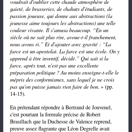
voudrait d'oublier cette chaude atmosphère de
gaieté, de brasseries, de chahuts
d'étudiants, de
passion joueuse, qui donne aux abstractions (la
jeunesse aime toujours les abstractions) une telle
couleur vivante. Il s'amusa beaucoup.
“
En un
siècle où ne sait plus rire, avoue-t-il franchement,
nous avons
ri
.
”
Et d'ajouter avec gravité :
“
La
farce est un apostolat. La farce est une école. On y
apprend à être inventif, décidé
.
”
Qui sait si la
farce, après tout, n'est pas une excellente
préparation politique
? Au moins enseigne-t-elle le
mépris des conformismes, sans lequel je ne crois
pas qu'on puisse jamais rien faire de bon.
» (pp.
14-15).
En prétendant répondre à Bertrand de Jouvenel,
c'est pourtant la formule précise de Robert
Brasillach que la Duchesse de Valence reprend,
preuve assez flagrante que Léon Degrelle avait