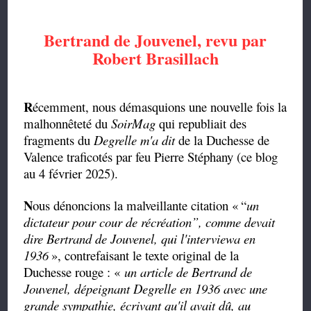
Bertrand de Jouvenel, revu par
Robert Brasillach
R
écemment, nous démasquions une nouvelle fois la
malhonnêteté du
SoirMag
qui republiait des
fragments du
Degrelle m'a dit
de la Duchesse de
Valence traficotés par feu Pierre Stéphany (ce blog
au 4 février 2025).
N
ous dénoncions la malveillante citation «
“
un
dictateur pour cour de
récréation”,
comme devait
dire Bertrand de Jouvenel, qui l'interviewa en
1936
», contrefaisant le texte original de la
Duchesse rouge : «
un article de Bertrand de
Jouvenel, dépeignant Degrelle en 1936 avec une
grande sympathie, écrivant qu'il avait dû, au