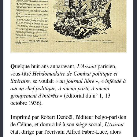
Q
uelque huit ans auparavant,
L'Assaut
parisien,
sous-titré
Hebdomadaire de Combat politique et
littéraire,
se voulait «
un journal libre
», «
inféodé à
aucun chef politique, à aucun parti, à aucun
groupement d'intérêts
» (éditorial du n° 1, 13
octobre 1936).
I
mprimé par Robert Denoël, l'éditeur belgo-parisien
de Céline, et domicilié à son siège social,
L'Assaut
était dirigé par l'écrivain Alfred Fabre-Luce, alors