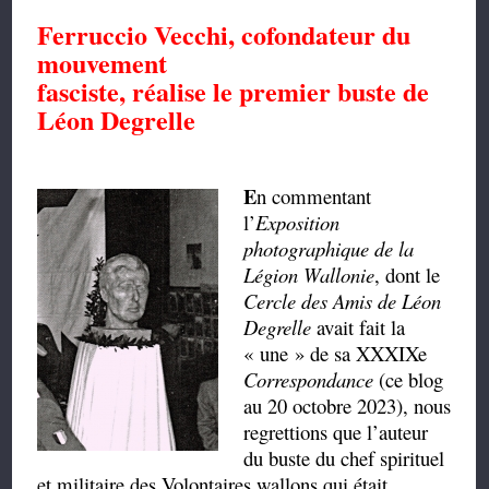
Ferruccio Vecchi, cofondateur du
mouvement
fasciste, réalise le premier buste de
Léon Degrelle
E
n commentant
l’
Exposition
photographique de la
Légion Wallonie
, dont le
Cercle des Amis de Léon
Degrelle
avait fait la
« une » de sa XXXIXe
Correspondance
(ce blog
au 20 octobre 2023), nous
regrettions que l’auteur
du buste du chef spirituel
et militaire des Volontaires wallons qui était