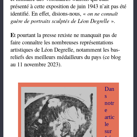
présenté à cette exposition de juin 1943 n’ait pas été
identifié. En effet, disions-nous, «
on ne connaît
guère de portraits sculptés de Léon Degrelle
».
E
t pourtant la presse rexiste ne manquait pas de
faire connaître les nombreuses représentations
artistiques de Léon Degrelle, notamment les bas-
reliefs des meilleurs médailleurs du pays (ce blog
au 11 novembre 2023).
Dan
s
notr
e
artic
le
sur