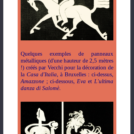
Quelques exemples de panneaux
métalliques (d'une hauteur de 2,5 mètres
!) créés par Vecchi pour la décoration de
la
Casa d'Italia
, à Bruxelles : ci-dessus,
Amazzone
; ci-dessous,
Eva
et
L'ultima
danza di Salomè
.