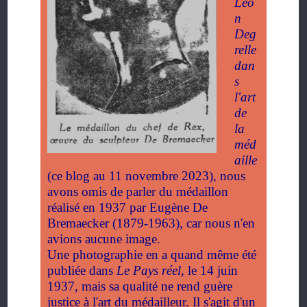
Léo
n
Deg
relle
dan
s
l'art
de
la
méd
aille
(ce blog au 11 novembre 2023)
, nous
avons omis de parler du médaillon
réalisé en 1937 par Eugène De
Bremaecker (1879-1963), car nous n'en
avions aucune image.
Une photographie en a quand même été
publiée dans
Le Pays réel
, le 14 juin
1937, mais sa qualité ne rend guère
justice à l'art du médailleur. Il s'agit d'un