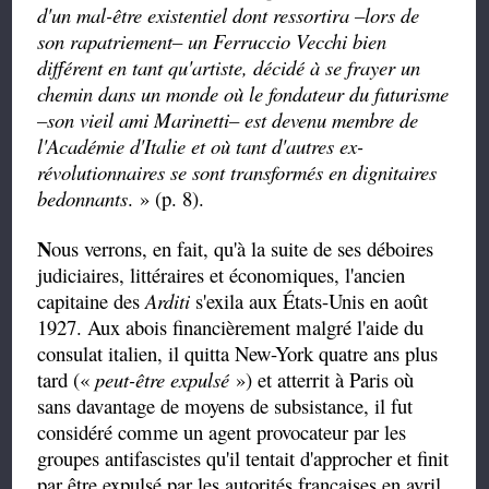
d'un mal-être existentiel dont ressortira –lors de
son rapatriement– un Ferruccio Vecchi bien
différent en tant qu'artiste, décidé à se frayer un
chemin dans un monde où le fondateur du futurisme
–son vieil ami Marinetti– est devenu membre de
l'Académie d'Italie et où tant d'autres ex-
révolutionnaires se sont transformés en dignitaires
bedonnants
. » (p. 8).
N
ous verrons, en fait, qu'à la suite de ses déboires
judiciaires, littéraires et économiques, l'ancien
capitaine des
Arditi
s'exila aux États-Unis en août
1927. Aux abois financièrement malgré l'aide du
consulat italien, il quitta New-York quatre ans plus
tard («
peut-être expulsé
») et atterrit à Paris où
sans davantage de moyens de subsistance, il fut
considéré comme un agent provocateur par les
groupes antifascistes qu'il tentait d'approcher et finit
par être expulsé par les autorités françaises en avril