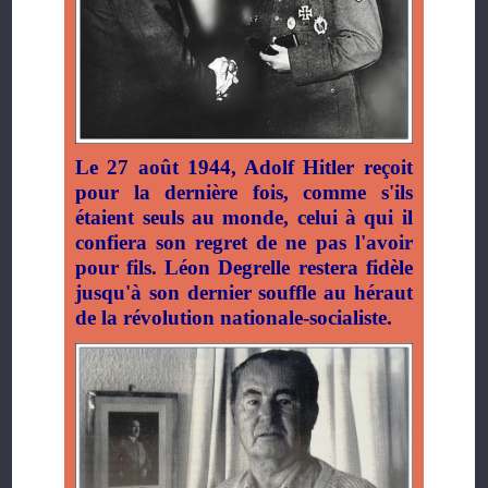
Le 27 août 1944, Adolf Hitler reçoit
pour la dernière fois, comme s'ils
étaient seuls au monde, celui à qui il
confiera son regret de ne pas l'avoir
pour fils. Léon Degrelle restera fidèle
jusqu'à son dernier souffle au héraut
de la révolution nationale-socialiste.