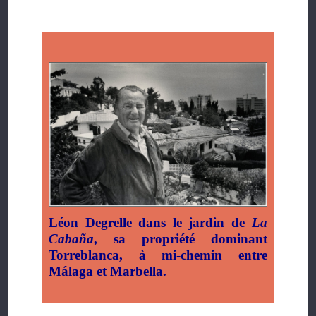
Léon Degrelle dans le jardin de
La
Cabaña
, sa propriété dominant
Torreblanca, à mi-chemin entre
Málaga et Marbella.