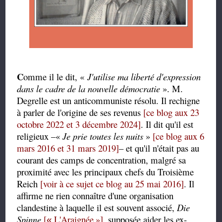
C
omme il le dit, «
J
'utilise ma liberté d'expression
dans le cadre de la nouvelle démocratie
». M.
Degrelle est un anticommuniste résolu. Il rechigne
à parler de l'origine de ses revenus
[ce blog aux 23
octobre 2022 et 3 décembre 2024]
. Il dit qu'il est
religieux –«
Je prie toutes les nuits
»
[ce blog aux 6
mars 2016 et 31 mars 2019]
– et qu'il n'était pas au
courant des camps de concentration, malgré sa
proximité avec les principaux chefs du Troisième
Reich
[voir à ce sujet ce blog au 25 mai 2016]
. Il
affirme ne rien connaître d'une organisation
clandestine à laquelle il est souvent associé,
Die
Spinne
[
L'Araignée
»
]
, supposée aider les ex-
«