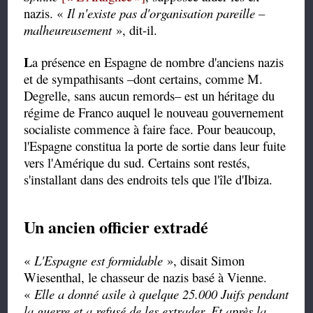
nazis. «
Il n'existe pas d'organisation pareille –
malheureusement
», dit-il.
L
a présence en Espagne de nombre d'anciens nazis
et de sympathisants –dont certains, comme M.
Degrelle, sans aucun remords– est un héritage du
régime de Franco auquel le nouveau gouvernement
socialiste commence à faire face. Pour beaucoup,
l'Espagne constitua la porte de sortie dans leur fuite
vers l'Amérique du sud. Certains sont restés,
s'installant dans des endroits tels que l'île d'Ibiza.
Un ancien officier extradé
«
L'Espagne est formidable
», disait Simon
Wiesenthal, le chasseur de nazis basé à Vienne.
«
Elle a donné asile à quelque 25.000 Juifs pendant
la guerre et a refusé de les extrader. Et après la