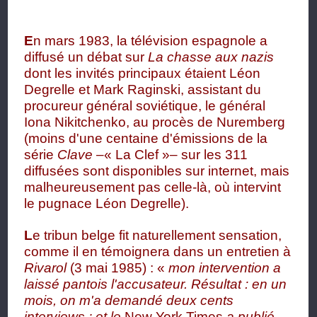
E
n mars 1983, la télévision espagnole a
diffusé un débat sur
La chasse aux nazis
dont les invités principaux étaient Léon
Degrelle et Mark Raginski, assistant du
procureur général soviétique, le général
Iona Nikitchenko,
au procès de Nuremberg
(moins d'une centaine d'émissions de la
série
Clave
–« La Clef »– sur les 311
diffusées sont disponibles sur internet, mais
malheureusement pas celle-là, où intervint
le pugnace Léon Degrelle).
L
e tribun belge fit naturellement sensation,
comme il en témoignera dans un entretien à
Rivarol
(3 mai 1985) : «
mon intervention a
laissé pantois l'accusateur. Résultat : en un
mois, on m'a demandé deux cents
interviews ; et le
New York Times
a publié