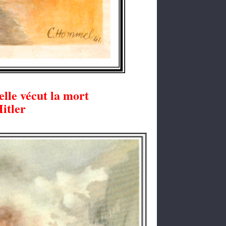
le vécut la mort
itler