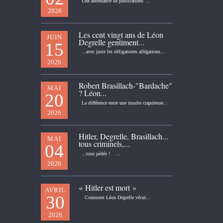
Une abondance de publications ...
2026
Les cent vingt ans de Léon
JUIN
Degrelle gentiment...
15
...avec juste les obligatoires allégations...
2026
Robert Brasillach-"Bardache"
MAI
? Léon...
20
La différence entre une insulte crapuleuse...
2026
Hitler, Degrelle, Brasillach...
MAI
tous criminels,...
04
...tous pédés ! ...
2026
« Hitler est mort »
AVRIL
30
Comment Léon Degrelle vécut...
2026