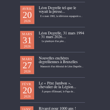
Léon Degrelle tel que le
AVRIL
voyait la presse...
20
E n mars 1983, la télévision espagnole a...
2026
Léon Degrelle, 31 mars 1994
MARS
- 31 mars 2026....
31
Le plaidoyer d'un père...
2026
Nouvelles enchères
MARS
degrelliennes à Bruxelles
27
Manuscrit d'un éditorial de Léon Degrelle...
2026
Le « Père Jambon »,
FÉVR.
chevalier de la Légion...
20
À propos d'Édouard, le Papa de...
2026
Rivarol pour 1000 ans !
JANV.